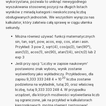
wykorzystana, pozwala to uniknąć niewygodnego
wyszukiwania stosownej pozycji na długich listach
wyników z miriadą kategorii i nieskończoną liczbą
obsługiwanych jednostek. We wszystkim wyręcza nas
kalkulator, który załatwia całą sprawę w ciągu ułamka
sekundy.
Można również używać funkcji matematycznych
sin, tan, sqrt, pow, acos, exp, cos, atan i asin.
Przykład: 3 pow 2, sqrt(4), cos(pi/2), tan(90°),
asin(1/2), acos(1), sin(90), atan(1/4), sin(π/2) lub 2
exp 3
Jeśli przy opcji 'Liczby w zapisie naukowym'
postawiono znak wyboru, wynik zostanie
wyświetlony jako wykładniczy. Przykładowo, dla
20
zapisu 9,333 333 248 4
×
10
liczba zostanie
podzielona na wykładnik, tutaj 20, oraz właściwą
liczbę, tutaj 9,333 333 248 4. W przypadku
urządzeń, dla których możliwości wyświetlania liczb
są ograniczone, jak na przykład w kalkulatorach
kieszonkowych, można również zastosować