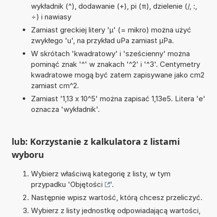
wykładnik (^), dodawanie (+), pi (π), dzielenie (/, :,
÷) i nawiasy
Zamiast greckiej litery 'µ' (= mikro) można użyć
zwykłego 'u', na przykład uPa zamiast µPa.
W skrótach 'kwadratowy' i 'sześcienny' można
pominąć znak '^' w znakach '^2' i '^3'. Centymetry
kwadratowe mogą być zatem zapisywane jako cm2
zamiast cm^2.
Zamiast '1,13 x 10^5' można zapisać 1,13e5. Litera 'e'
oznacza 'wykładnik'.
lub: Korzystanie z kalkulatora z listami
wyboru
Wybierz właściwą kategorię z listy, w tym
przypadku '
Objętości
'.
Następnie wpisz wartość, którą chcesz przeliczyć.
Wybierz z listy jednostkę odpowiadającą wartości,