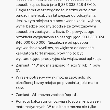
sposób zapisu liczb jako 9,333 333 248 4E+20.
Dzięki temu w szczególności bardzo duże oraz
bardzo małe liczby są łatwiejsze do odczytania.
Jeśli w tym miejscu nie postawiono znaku wyboru,
wynik będzie podany zgodnie ze zwyczajowym
sposobem zapisywania liczb. Dla powyższego
przykładu wyglądałoby to następująco: 933 333 324
840 000 000 000. Niezależnie od sposobu
wyświetlania wyników, największa dokładność
kalkulatora to 14 miejsc. Powinno to być
wystarczająco precyzyjne dla większości aplikacji.
Zamiast '4^3' można zapisać '4 exp 3' lub '4 pow
3'.
W razie potrzeby wynik można zaokrąglić do
określonej liczby miejsc po przecinku, jeśli ma to
sens.
Zamiast '√4' można zapisać 'sqrt 4'.
Ponadto kalkulator umożliwia stosowanie wyrażeń
matematycznych. W rezultacie można nie tylko