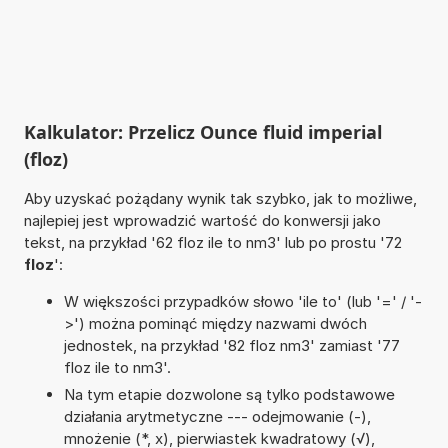
Kalkulator: Przelicz Ounce fluid imperial
(floz)
Aby uzyskać pożądany wynik tak szybko, jak to możliwe,
najlepiej jest wprowadzić wartość do konwersji jako
tekst, na przykład '62 floz ile to nm3' lub po prostu '72
floz
':
W większości przypadków słowo 'ile to' (lub '=' / '-
>') można pominąć między nazwami dwóch
jednostek, na przykład '82 floz nm3' zamiast '77
floz ile to nm3'.
Na tym etapie dozwolone są tylko podstawowe
działania arytmetyczne --- odejmowanie (-),
mnożenie (*, x), pierwiastek kwadratowy (√),