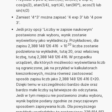
cos(pi/2), atan(1/4), sqrt(4), tan(90°), acos(1) lub
sin(π/2)
Zamiast '4^3' można zapisać '4 exp 3' lub '4 pow
3'.
Jeśli przy opcji 'Liczby w zapisie naukowym'
postawiono znak wyboru, wynik zostanie
wyświetlony jako wykładniczy. Przykładowo, dla
20
zapisu 2,388 148 126 416
×
10
liczba zostanie
podzielona na wykładnik, tutaj 20, oraz właściwą
liczbę, tutaj 2,388 148 126 416. W przypadku
urządzeń, dla których możliwości wyświetlania liczb
są ograniczone, jak na przykład w kalkulatorach
kieszonkowych, można również zastosować
sposób zapisu liczb jako 2,388 148 126 416 E+20.
Dzięki temu w szczególności bardzo duże oraz
bardzo małe liczby są łatwiejsze do odczytania.
Jeśli w tym miejscu nie postawiono znaku wyboru,
wynik będzie podany zgodnie ze zwyczajowym
sposobem zapisywania liczb. Dla powyższego
przykładu wyglądałoby to następująco: 238 814 812