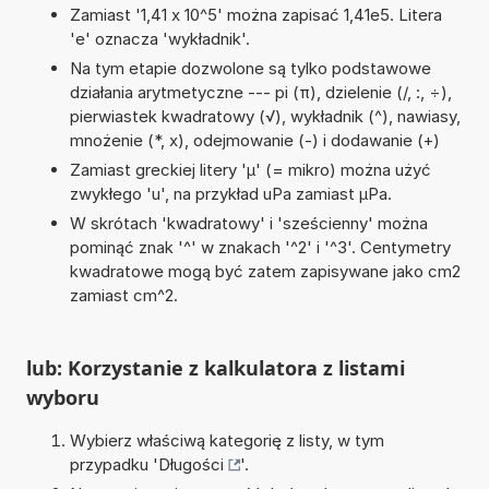
Zamiast '1,41 x 10^5' można zapisać 1,41e5. Litera
'e' oznacza 'wykładnik'.
Na tym etapie dozwolone są tylko podstawowe
działania arytmetyczne --- pi (π), dzielenie (/, :, ÷),
pierwiastek kwadratowy (√), wykładnik (^), nawiasy,
mnożenie (*, x), odejmowanie (-) i dodawanie (+)
Zamiast greckiej litery 'µ' (= mikro) można użyć
zwykłego 'u', na przykład uPa zamiast µPa.
W skrótach 'kwadratowy' i 'sześcienny' można
pominąć znak '^' w znakach '^2' i '^3'. Centymetry
kwadratowe mogą być zatem zapisywane jako cm2
zamiast cm^2.
lub: Korzystanie z kalkulatora z listami
wyboru
Wybierz właściwą kategorię z listy, w tym
przypadku '
Długości
'.