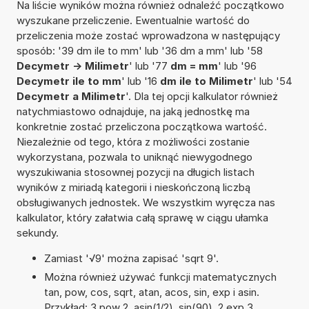
Na liście wyników można również odnaleźć początkowo
wyszukane przeliczenie. Ewentualnie wartość do
przeliczenia może zostać wprowadzona w następujący
sposób: '39 dm ile to mm' lub '36 dm a mm' lub '58
Decymetr -> Milimetr
' lub '77
dm = mm
' lub '96
Decymetr ile to mm
' lub '16
dm ile to Milimetr
' lub '54
Decymetr a Milimetr
'. Dla tej opcji kalkulator również
natychmiastowo odnajduje, na jaką jednostkę ma
konkretnie zostać przeliczona początkowa wartość.
Niezależnie od tego, która z możliwości zostanie
wykorzystana, pozwala to uniknąć niewygodnego
wyszukiwania stosownej pozycji na długich listach
wyników z miriadą kategorii i nieskończoną liczbą
obsługiwanych jednostek. We wszystkim wyręcza nas
kalkulator, który załatwia całą sprawę w ciągu ułamka
sekundy.
Zamiast '√9' można zapisać 'sqrt 9'.
Można również używać funkcji matematycznych
tan, pow, cos, sqrt, atan, acos, sin, exp i asin.
Przykład: 3 pow 2, asin(1/2), sin(90), 2 exp 3,