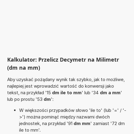
Kalkulator: Przelicz Decymetr na Milimetr
(dm na mm)
Aby uzyskać pożądany wynik tak szybko, jak to możliwe,
najlepiej jest wprowadzić wartość do konwersji jako
tekst, na przykład '15
dm ile to mm
' lub '34
dm a mm
'
lub po prostu '53
dm
':
W większości przypadków słowo 'ile to' (lub '=' / '-
>') można pominąć między nazwami dwóch
jednostek, na przykład '91
dm mm
' zamiast '72 dm
ile to mm'.