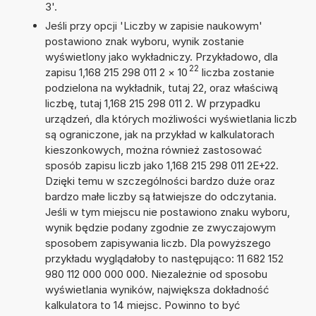
3'.
Jeśli przy opcji 'Liczby w zapisie naukowym'
postawiono znak wyboru, wynik zostanie
wyświetlony jako wykładniczy. Przykładowo, dla
22
zapisu 1,168 215 298 011 2
×
10
liczba zostanie
podzielona na wykładnik, tutaj 22, oraz właściwą
liczbę, tutaj 1,168 215 298 011 2. W przypadku
urządzeń, dla których możliwości wyświetlania liczb
są ograniczone, jak na przykład w kalkulatorach
kieszonkowych, można również zastosować
sposób zapisu liczb jako 1,168 215 298 011 2E+22.
Dzięki temu w szczególności bardzo duże oraz
bardzo małe liczby są łatwiejsze do odczytania.
Jeśli w tym miejscu nie postawiono znaku wyboru,
wynik będzie podany zgodnie ze zwyczajowym
sposobem zapisywania liczb. Dla powyższego
przykładu wyglądałoby to następująco: 11 682 152
980 112 000 000 000. Niezależnie od sposobu
wyświetlania wyników, największa dokładność
kalkulatora to 14 miejsc. Powinno to być