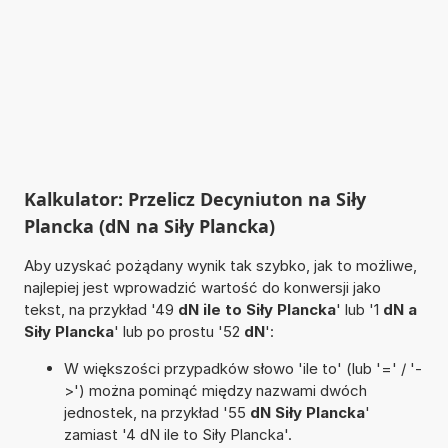
Kalkulator: Przelicz Decyniuton na Siły
Plancka (dN na Siły Plancka)
Aby uzyskać pożądany wynik tak szybko, jak to możliwe,
najlepiej jest wprowadzić wartość do konwersji jako
tekst, na przykład '49
dN ile to Siły Plancka
' lub '1
dN a
Siły Plancka
' lub po prostu '52
dN
':
W większości przypadków słowo 'ile to' (lub '=' / '-
>') można pominąć między nazwami dwóch
jednostek, na przykład '55
dN Siły Plancka
'
zamiast '4 dN ile to Siły Plancka'.