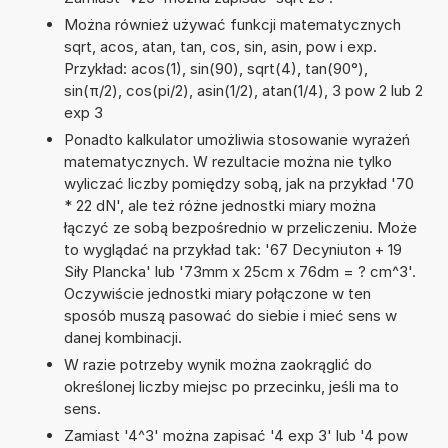
Można również używać funkcji matematycznych
sqrt, acos, atan, tan, cos, sin, asin, pow i exp.
Przykład: acos(1), sin(90), sqrt(4), tan(90°),
sin(π/2), cos(pi/2), asin(1/2), atan(1/4), 3 pow 2 lub 2
exp 3
Ponadto kalkulator umożliwia stosowanie wyrażeń
matematycznych. W rezultacie można nie tylko
wyliczać liczby pomiędzy sobą, jak na przykład '70
* 22 dN', ale też różne jednostki miary można
łączyć ze sobą bezpośrednio w przeliczeniu. Może
to wyglądać na przykład tak: '67 Decyniuton + 19
Siły Plancka' lub '73mm x 25cm x 76dm = ? cm^3'.
Oczywiście jednostki miary połączone w ten
sposób muszą pasować do siebie i mieć sens w
danej kombinacji.
W razie potrzeby wynik można zaokrąglić do
określonej liczby miejsc po przecinku, jeśli ma to
sens.
Zamiast '4^3' można zapisać '4 exp 3' lub '4 pow