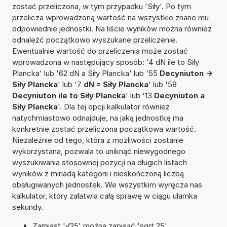
zostać przeliczona, w tym przypadku 'Siły'. Po tym
przelicza wprowadzoną wartość na wszystkie znane mu
odpowiednie jednostki. Na liście wyników można również
odnaleźć początkowo wyszukane przeliczenie.
Ewentualnie wartość do przeliczenia może zostać
wprowadzona w następujący sposób: '4 dN ile to Siły
Plancka' lub '62 dN a Siły Plancka' lub '55
Decyniuton ->
Siły Plancka
' lub '7
dN = Siły Plancka
' lub '58
Decyniuton ile to Siły Plancka
' lub '13
Decyniuton a
Siły Plancka
'. Dla tej opcji kalkulator również
natychmiastowo odnajduje, na jaką jednostkę ma
konkretnie zostać przeliczona początkowa wartość.
Niezależnie od tego, która z możliwości zostanie
wykorzystana, pozwala to uniknąć niewygodnego
wyszukiwania stosownej pozycji na długich listach
wyników z miriadą kategorii i nieskończoną liczbą
obsługiwanych jednostek. We wszystkim wyręcza nas
kalkulator, który załatwia całą sprawę w ciągu ułamka
sekundy.
Zamiast '√25' można zapisać 'sqrt 25'.