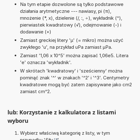
Na tym etapie dozwolone są tylko podstawowe
działania arytmetyczne --- nawiasy, pi (π),
mnożenie (*, x), dzielenie (/, :, ÷), wykładnik (^),
pierwiastek kwadratowy (√), odejmowanie (-) i
dodawanie (+)
Zamiast greckiej litery 'µ' (= mikro) można użyć
zwykłego 'u', na przykład uPa zamiast µPa.
Zamiast '1,06 x 10^5' można zapisać 1,06e5. Litera
'e' oznacza 'wykładnik'.
W skrótach 'kwadratowy' i 'sześcienny' można
pominąć znak '^' w znakach '^2' i '^3'. Centymetry
kwadratowe mogą być zatem zapisywane jako cm2
zamiast cm^2.
lub: Korzystanie z kalkulatora z listami
wyboru
Wybierz właściwą kategorię z listy, w tym
przypadku '
Siły
'.