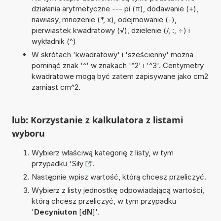
działania arytmetyczne --- pi (π), dodawanie (+),
nawiasy, mnożenie (*, x), odejmowanie (-),
pierwiastek kwadratowy (√), dzielenie (/, :, ÷) i
wykładnik (^)
W skrótach 'kwadratowy' i 'sześcienny' można
pominąć znak '^' w znakach '^2' i '^3'. Centymetry
kwadratowe mogą być zatem zapisywane jako cm2
zamiast cm^2.
lub: Korzystanie z kalkulatora z listami
wyboru
Wybierz właściwą kategorię z listy, w tym
przypadku '
Siły
'.
Następnie wpisz wartość, którą chcesz przeliczyć.
Wybierz z listy jednostkę odpowiadającą wartości,
którą chcesz przeliczyć, w tym przypadku
'
Decyniuton
[
dN
]'.