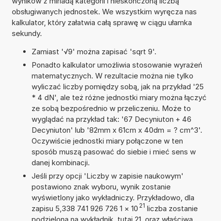
wyników z miriadą kategorii i nieskończoną liczbą
obsługiwanych jednostek. We wszystkim wyręcza nas
kalkulator, który załatwia całą sprawę w ciągu ułamka
sekundy.
Zamiast '√9' można zapisać 'sqrt 9'.
Ponadto kalkulator umożliwia stosowanie wyrażeń
matematycznych. W rezultacie można nie tylko
wyliczać liczby pomiędzy sobą, jak na przykład '25
* 4 dN', ale też różne jednostki miary można łączyć
ze sobą bezpośrednio w przeliczeniu. Może to
wyglądać na przykład tak: '67 Decyniuton + 46
Decyniuton' lub '82mm x 61cm x 40dm = ? cm^3'.
Oczywiście jednostki miary połączone w ten
sposób muszą pasować do siebie i mieć sens w
danej kombinacji.
Jeśli przy opcji 'Liczby w zapisie naukowym'
postawiono znak wyboru, wynik zostanie
wyświetlony jako wykładniczy. Przykładowo, dla
21
zapisu 5,338 741 926 726 1
×
10
liczba zostanie
podzielona na wykładnik, tutaj 21, oraz właściwą