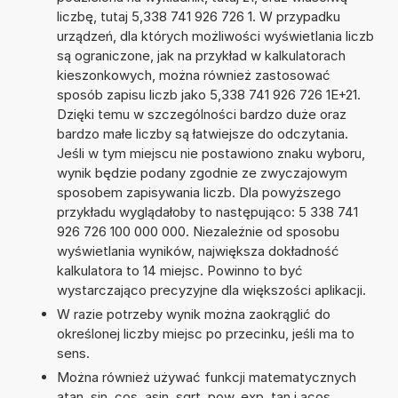
liczbę, tutaj 5,338 741 926 726 1. W przypadku
urządzeń, dla których możliwości wyświetlania liczb
są ograniczone, jak na przykład w kalkulatorach
kieszonkowych, można również zastosować
sposób zapisu liczb jako 5,338 741 926 726 1E+21.
Dzięki temu w szczególności bardzo duże oraz
bardzo małe liczby są łatwiejsze do odczytania.
Jeśli w tym miejscu nie postawiono znaku wyboru,
wynik będzie podany zgodnie ze zwyczajowym
sposobem zapisywania liczb. Dla powyższego
przykładu wyglądałoby to następująco: 5 338 741
926 726 100 000 000. Niezależnie od sposobu
wyświetlania wyników, największa dokładność
kalkulatora to 14 miejsc. Powinno to być
wystarczająco precyzyjne dla większości aplikacji.
W razie potrzeby wynik można zaokrąglić do
określonej liczby miejsc po przecinku, jeśli ma to
sens.
Można również używać funkcji matematycznych
atan, sin, cos, asin, sqrt, pow, exp, tan i acos.