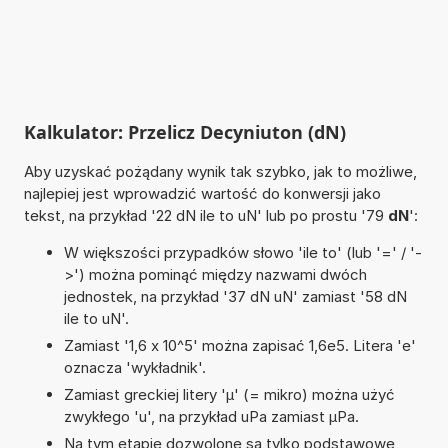
Kalkulator: Przelicz Decyniuton (dN)
Aby uzyskać pożądany wynik tak szybko, jak to możliwe,
najlepiej jest wprowadzić wartość do konwersji jako
tekst, na przykład '22 dN ile to uN' lub po prostu '79
dN
':
W większości przypadków słowo 'ile to' (lub '=' / '-
>') można pominąć między nazwami dwóch
jednostek, na przykład '37 dN uN' zamiast '58 dN
ile to uN'.
Zamiast '1,6 x 10^5' można zapisać 1,6e5. Litera 'e'
oznacza 'wykładnik'.
Zamiast greckiej litery 'µ' (= mikro) można użyć
zwykłego 'u', na przykład uPa zamiast µPa.
Na tym etapie dozwolone są tylko podstawowe