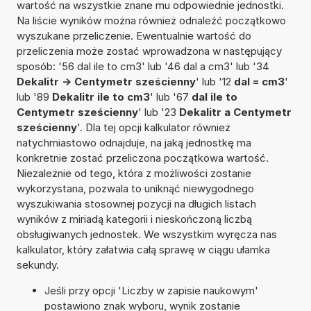
wartość na wszystkie znane mu odpowiednie jednostki.
Na liście wyników można również odnaleźć początkowo
wyszukane przeliczenie. Ewentualnie wartość do
przeliczenia może zostać wprowadzona w następujący
sposób: '56 dal ile to cm3' lub '46 dal a cm3' lub '34
Dekalitr -> Centymetr sześcienny
' lub '12
dal = cm3
'
lub '89
Dekalitr ile to cm3
' lub '67
dal ile to
Centymetr sześcienny
' lub '23
Dekalitr a Centymetr
sześcienny
'. Dla tej opcji kalkulator również
natychmiastowo odnajduje, na jaką jednostkę ma
konkretnie zostać przeliczona początkowa wartość.
Niezależnie od tego, która z możliwości zostanie
wykorzystana, pozwala to uniknąć niewygodnego
wyszukiwania stosownej pozycji na długich listach
wyników z miriadą kategorii i nieskończoną liczbą
obsługiwanych jednostek. We wszystkim wyręcza nas
kalkulator, który załatwia całą sprawę w ciągu ułamka
sekundy.
Jeśli przy opcji 'Liczby w zapisie naukowym'
postawiono znak wyboru, wynik zostanie