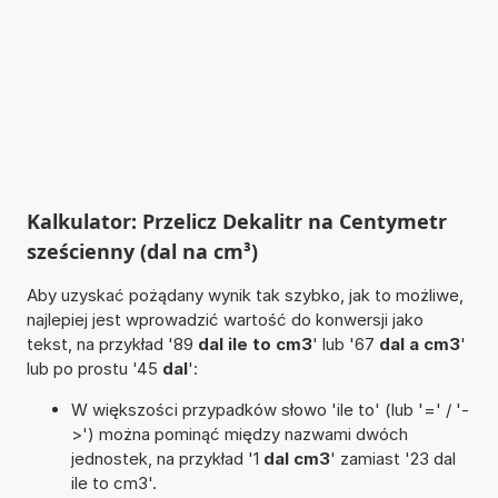
Kalkulator: Przelicz Dekalitr na Centymetr
sześcienny (dal na cm³)
Aby uzyskać pożądany wynik tak szybko, jak to możliwe,
najlepiej jest wprowadzić wartość do konwersji jako
tekst, na przykład '89
dal ile to cm3
' lub '67
dal a cm3
'
lub po prostu '45
dal
':
W większości przypadków słowo 'ile to' (lub '=' / '-
>') można pominąć między nazwami dwóch
jednostek, na przykład '1
dal cm3
' zamiast '23 dal
ile to cm3'.