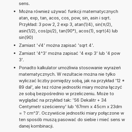
sens.
Można również używać funkcji matematycznych
atan, exp, tan, acos, cos, pow, sin, asin i sqrt.
Przykład: 3 pow 2, 2 exp 3, atan(1/4), sin(π/2),
asin(1/2), cos(pi/2), tan(90°), acos(1), sqrt(4) lub
sin(90)
Zamiast '√4' można zapisać 'sqrt 4'.
Zamiast '4^3' można zapisać '4 exp 3' lub '4 pow
3'.
Ponadto kalkulator umożliwia stosowanie wyrażeń
matematycznych. W rezultacie można nie tylko
wyliczać liczby pomiędzy sobą, jak na przykład '12 *
89 dal', ale też różne jednostki miary można łączyć
ze sobą bezpośrednio w przeliczeniu. Może to
wyglądać na przykład tak: '56 Dekalitr + 34
Centymetr sześcienny' lub '67mm x 45cm x 23dm
= ? cm^3'. Oczywiście jednostki miary połączone w
ten sposób muszą pasować do siebie i mieć sens w
danej kombinacji.