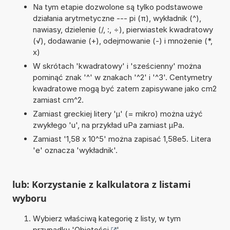
Na tym etapie dozwolone są tylko podstawowe
działania arytmetyczne --- pi (π), wykładnik (^),
nawiasy, dzielenie (/, :, ÷), pierwiastek kwadratowy
(√), dodawanie (+), odejmowanie (-) i mnożenie (*,
x)
W skrótach 'kwadratowy' i 'sześcienny' można
pominąć znak '^' w znakach '^2' i '^3'. Centymetry
kwadratowe mogą być zatem zapisywane jako cm2
zamiast cm^2.
Zamiast greckiej litery 'µ' (= mikro) można użyć
zwykłego 'u', na przykład uPa zamiast µPa.
Zamiast '1,58 x 10^5' można zapisać 1,58e5. Litera
'e' oznacza 'wykładnik'.
lub: Korzystanie z kalkulatora z listami
wyboru
Wybierz właściwą kategorię z listy, w tym
przypadku '
Objętości
'.