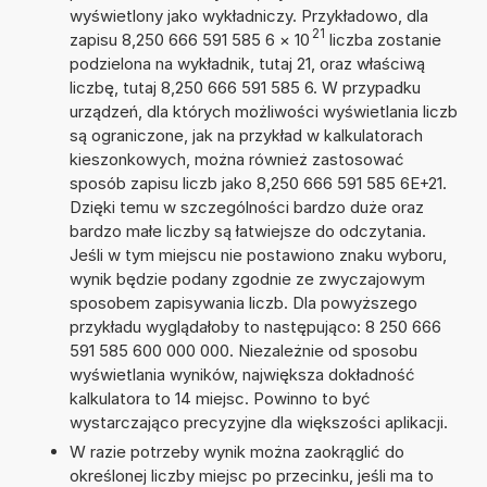
wyświetlony jako wykładniczy. Przykładowo, dla
21
zapisu 8,250 666 591 585 6
×
10
liczba zostanie
podzielona na wykładnik, tutaj 21, oraz właściwą
liczbę, tutaj 8,250 666 591 585 6. W przypadku
urządzeń, dla których możliwości wyświetlania liczb
są ograniczone, jak na przykład w kalkulatorach
kieszonkowych, można również zastosować
sposób zapisu liczb jako 8,250 666 591 585 6E+21.
Dzięki temu w szczególności bardzo duże oraz
bardzo małe liczby są łatwiejsze do odczytania.
Jeśli w tym miejscu nie postawiono znaku wyboru,
wynik będzie podany zgodnie ze zwyczajowym
sposobem zapisywania liczb. Dla powyższego
przykładu wyglądałoby to następująco: 8 250 666
591 585 600 000 000. Niezależnie od sposobu
wyświetlania wyników, największa dokładność
kalkulatora to 14 miejsc. Powinno to być
wystarczająco precyzyjne dla większości aplikacji.
W razie potrzeby wynik można zaokrąglić do
określonej liczby miejsc po przecinku, jeśli ma to