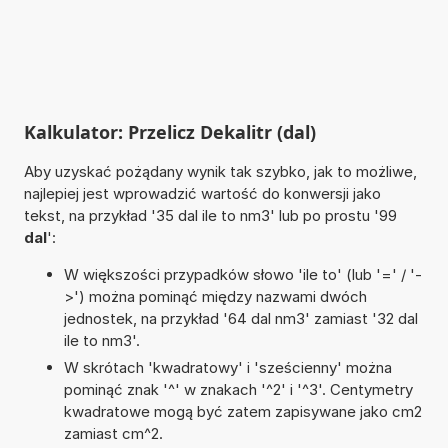
Kalkulator: Przelicz Dekalitr (dal)
Aby uzyskać pożądany wynik tak szybko, jak to możliwe,
najlepiej jest wprowadzić wartość do konwersji jako
tekst, na przykład '35 dal ile to nm3' lub po prostu '99
dal
':
W większości przypadków słowo 'ile to' (lub '=' / '-
>') można pominąć między nazwami dwóch
jednostek, na przykład '64 dal nm3' zamiast '32 dal
ile to nm3'.
W skrótach 'kwadratowy' i 'sześcienny' można
pominąć znak '^' w znakach '^2' i '^3'. Centymetry
kwadratowe mogą być zatem zapisywane jako cm2
zamiast cm^2.