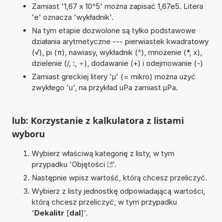
Zamiast '1,67 x 10^5' można zapisać 1,67e5. Litera
'e' oznacza 'wykładnik'.
Na tym etapie dozwolone są tylko podstawowe
działania arytmetyczne --- pierwiastek kwadratowy
(√), pi (π), nawiasy, wykładnik (^), mnożenie (*, x),
dzielenie (/, :, ÷), dodawanie (+) i odejmowanie (-)
Zamiast greckiej litery 'µ' (= mikro) można użyć
zwykłego 'u', na przykład uPa zamiast µPa.
lub: Korzystanie z kalkulatora z listami
wyboru
Wybierz właściwą kategorię z listy, w tym
przypadku '
Objętości
'.
Następnie wpisz wartość, którą chcesz przeliczyć.
Wybierz z listy jednostkę odpowiadającą wartości,
którą chcesz przeliczyć, w tym przypadku
'
Dekalitr
[
dal
]'.