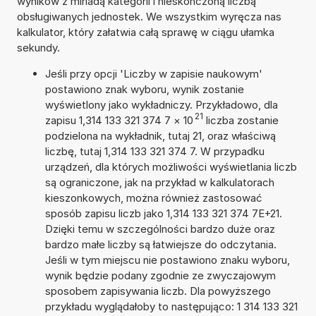
wyników z miriadą kategorii i nieskończoną liczbą
obsługiwanych jednostek. We wszystkim wyręcza nas
kalkulator, który załatwia całą sprawę w ciągu ułamka
sekundy.
Jeśli przy opcji 'Liczby w zapisie naukowym'
postawiono znak wyboru, wynik zostanie
wyświetlony jako wykładniczy. Przykładowo, dla
21
zapisu 1,314 133 321 374 7
×
10
liczba zostanie
podzielona na wykładnik, tutaj 21, oraz właściwą
liczbę, tutaj 1,314 133 321 374 7. W przypadku
urządzeń, dla których możliwości wyświetlania liczb
są ograniczone, jak na przykład w kalkulatorach
kieszonkowych, można również zastosować
sposób zapisu liczb jako 1,314 133 321 374 7E+21.
Dzięki temu w szczególności bardzo duże oraz
bardzo małe liczby są łatwiejsze do odczytania.
Jeśli w tym miejscu nie postawiono znaku wyboru,
wynik będzie podany zgodnie ze zwyczajowym
sposobem zapisywania liczb. Dla powyższego
przykładu wyglądałoby to następująco: 1 314 133 321