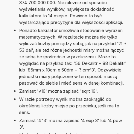
374 700 000 000. Niezależnie od sposobu
wyświetlania wyników, największa dokładność
kalkulatora to 14 miejsc. Powinno to być
wystarczająco precyzyjne dla większości aplikacji.
Ponadto kalkulator umożliwia stosowanie wyrażeń
matematycznych. W rezultacie można nie tylko
wyliczać liczby pomiędzy sobą, jak na przykład '21 *
53 dal', ale też różne jednostki miary można łączyć
ze sobą bezpośrednio w przeliczeniu. Może to
wyglądać na przykład tak: '56 Dekalitr + 88 Dekalitr'
lub '85mm x 18cm x 50dm = ? cm^3'. Oczywiście
jednostki miary połączone w ten sposób muszą
pasować do siebie i mieć sens w danej kombinacji.
Zamiast '√16' można zapisać 'sqrt 16'.
W razie potrzeby wynik można zaokrąglić do
określonej liczby miejsc po przecinku, jeśli ma to
sens.
Zamiast '4^3' można zapisać '4 exp 3' lub '4 pow
3'.