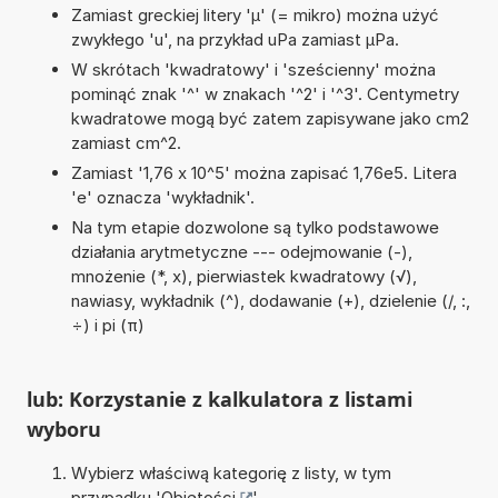
Zamiast greckiej litery 'µ' (= mikro) można użyć
zwykłego 'u', na przykład uPa zamiast µPa.
W skrótach 'kwadratowy' i 'sześcienny' można
pominąć znak '^' w znakach '^2' i '^3'. Centymetry
kwadratowe mogą być zatem zapisywane jako cm2
zamiast cm^2.
Zamiast '1,76 x 10^5' można zapisać 1,76e5. Litera
'e' oznacza 'wykładnik'.
Na tym etapie dozwolone są tylko podstawowe
działania arytmetyczne --- odejmowanie (-),
mnożenie (*, x), pierwiastek kwadratowy (√),
nawiasy, wykładnik (^), dodawanie (+), dzielenie (/, :,
÷) i pi (π)
lub: Korzystanie z kalkulatora z listami
wyboru
Wybierz właściwą kategorię z listy, w tym
przypadku '
Objętości
'.