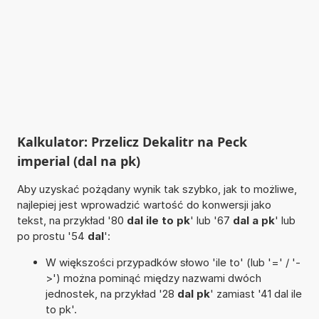
Kalkulator: Przelicz Dekalitr na Peck
imperial (dal na pk)
Aby uzyskać pożądany wynik tak szybko, jak to możliwe,
najlepiej jest wprowadzić wartość do konwersji jako
tekst, na przykład '80
dal ile to pk
' lub '67
dal a pk
' lub
po prostu '54
dal
':
W większości przypadków słowo 'ile to' (lub '=' / '-
>') można pominąć między nazwami dwóch
jednostek, na przykład '28
dal pk
' zamiast '41 dal ile
to pk'.