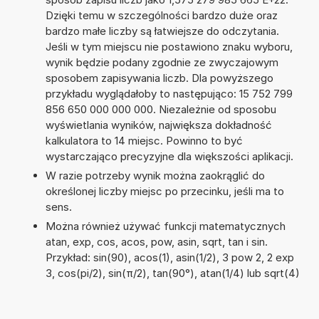
Dzięki temu w szczególności bardzo duże oraz
bardzo małe liczby są łatwiejsze do odczytania.
Jeśli w tym miejscu nie postawiono znaku wyboru,
wynik będzie podany zgodnie ze zwyczajowym
sposobem zapisywania liczb. Dla powyższego
przykładu wyglądałoby to następująco: 15 752 799
856 650 000 000 000. Niezależnie od sposobu
wyświetlania wyników, największa dokładność
kalkulatora to 14 miejsc. Powinno to być
wystarczająco precyzyjne dla większości aplikacji.
W razie potrzeby wynik można zaokrąglić do
określonej liczby miejsc po przecinku, jeśli ma to
sens.
Można również używać funkcji matematycznych
atan, exp, cos, acos, pow, asin, sqrt, tan i sin.
Przykład: sin(90), acos(1), asin(1/2), 3 pow 2, 2 exp
3, cos(pi/2), sin(π/2), tan(90°), atan(1/4) lub sqrt(4)