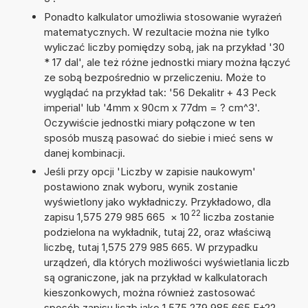
Ponadto kalkulator umożliwia stosowanie wyrażeń
matematycznych. W rezultacie można nie tylko
wyliczać liczby pomiędzy sobą, jak na przykład '30
* 17 dal', ale też różne jednostki miary można łączyć
ze sobą bezpośrednio w przeliczeniu. Może to
wyglądać na przykład tak: '56 Dekalitr + 43 Peck
imperial' lub '4mm x 90cm x 77dm = ? cm^3'.
Oczywiście jednostki miary połączone w ten
sposób muszą pasować do siebie i mieć sens w
danej kombinacji.
Jeśli przy opcji 'Liczby w zapisie naukowym'
postawiono znak wyboru, wynik zostanie
wyświetlony jako wykładniczy. Przykładowo, dla
22
zapisu 1,575 279 985 665
×
10
liczba zostanie
podzielona na wykładnik, tutaj 22, oraz właściwą
liczbę, tutaj 1,575 279 985 665. W przypadku
urządzeń, dla których możliwości wyświetlania liczb
są ograniczone, jak na przykład w kalkulatorach
kieszonkowych, można również zastosować
sposób zapisu liczb jako 1,575 279 985 665 E+22.