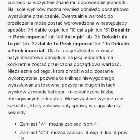
wartość na wszystkie znane mu odpowiednie jednostki.
Na liście wyników można również odnaleźć początkowo
wyszukane przeliczenie. Ewentualnie wartość do
przeliczenia może zostać wprowadzona w następujący
sposób: '74 dal ile to pk' lub '10 dal a pk' lub '61
Dekalitr
-> Peck imperial
' lub '48
dal = pk
' lub '35
Dekalitr ile
to pk
' lub '22
dal ile to Peck imperial
' lub '95
Dekalitr
a Peck imperial
'. Dla tej opcji kalkulator również
natychmiastowo odnajduje, na jaką jednostkę ma
konkretnie zostać przeliczona początkowa wartość.
Niezależnie od tego, która z możliwości zostanie
wykorzystana, pozwala to uniknąć niewygodnego
wyszukiwania stosownej pozycji na długich listach
wyników z miriadą kategorii i nieskończoną liczbą
obsługiwanych jednostek. We wszystkim wyręcza nas
kalkulator, który załatwia całą sprawę w ciągu ułamka
sekundy.
Zamiast '√4' można zapisać 'sqrt 4'.
Zamiast '4^3' można zapisać '4 exp 3' lub '4 pow
3'.