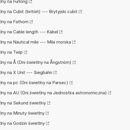
tlny na Furlong
lny na Cubit (british) --- Brytyjski cubit
etlny na Fathom
tlny na Cable length --- Kabel
tlny na Nautical mile --- Mila morska
tlny na Twip
etlny na Å (Dni świetlny na Ångström)
tlny na X Unit --- Siegbahn
tlny na pc (Dni świetlny na Parsec)
etlny na AU (Dni świetlny na Jednostka astronomiczna)
etlny na Sekund świetlny
tlny na Minuty świetlny
tlny na Godzin świetlny