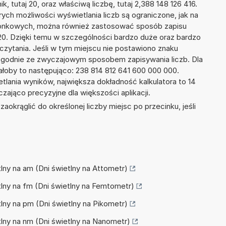
k, tutaj 20, oraz właściwą liczbę, tutaj 2,388 148 126 416.
ych możliwości wyświetlania liczb są ograniczone, jak na
szonkowych, można również zastosować sposób zapisu
+20. Dzięki temu w szczególności bardzo duże oraz bardzo
dczytania. Jeśli w tym miejscu nie postawiono znaku
zgodnie ze zwyczajowym sposobem zapisywania liczb. Dla
oby to następująco: 238 814 812 641 600 000 000.
tlania wyników, największa dokładność kalkulatora to 14
zająco precyzyjne dla większości aplikacji.
okrąglić do określonej liczby miejsc po przecinku, jeśli
etlny na am (Dni świetlny na Attometr)
etlny na fm (Dni świetlny na Femtometr)
etlny na pm (Dni świetlny na Pikometr)
etlny na nm (Dni świetlny na Nanometr)