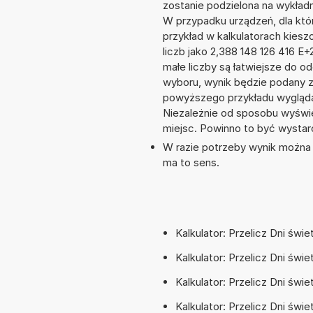
zostanie podzielona na wykładni
W przypadku urządzeń, dla któr
przykład w kalkulatorach kie
liczb jako 2,388 148 126 416 E
małe liczby są łatwiejsze do o
wyboru, wynik będzie podany 
powyższego przykładu wyglądał
Niezależnie od sposobu wyświe
miejsc. Powinno to być wystarc
W razie potrzeby wynik można za
ma to sens.
Kalkulator: Przelicz Dni świ
Kalkulator: Przelicz Dni świ
Kalkulator: Przelicz Dni świ
Kalkulator: Przelicz Dni świ