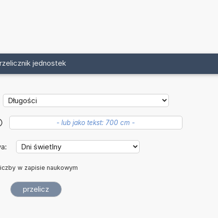
rzelicznik jednostek
?
wa:
iczby w zapisie naukowym