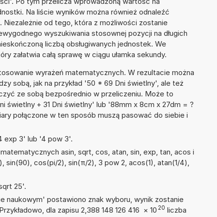
ości'. Po tym przelicza wprowadzoną wartość na
nostki. Na liście wyników można również odnaleźć
Niezależnie od tego, która z możliwości zostanie
iewygodnego wyszukiwania stosownej pozycji na długich
i nieskończoną liczbą obsługiwanych jednostek. We
tóry załatwia całą sprawę w ciągu ułamka sekundy.
 stosowanie wyrażeń matematycznych. W rezultacie można
dzy sobą, jak na przykład '50 * 69 Dni świetlny', ale też
ączyć ze sobą bezpośrednio w przeliczeniu. Może to
Dni świetlny + 31 Dni świetlny' lub '88mm x 8cm x 27dm = ?
iary połączone w ten sposób muszą pasować do siebie i
 exp 3' lub '4 pow 3'.
atematycznych asin, sqrt, cos, atan, sin, exp, tan, acos i
), sin(90), cos(pi/2), sin(π/2), 3 pow 2, acos(1), atan(1/4),
qrt 25'.
isie naukowym' postawiono znak wyboru, wynik zostanie
20
Przykładowo, dla zapisu 2,388 148 126 416
×
10
liczba