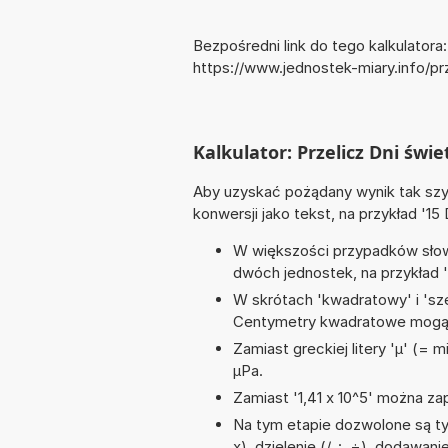
Bezpośredni link do tego kalkulatora:
https://www.jednostek-miary.info/pr
Kalkulator: Przelicz Dni świe
Aby uzyskać pożądany wynik tak szyb
konwersji jako tekst, na przykład '15 
W większości przypadków słowo
dwóch jednostek, na przykład '9
W skrótach 'kwadratowy' i 'sze
Centymetry kwadratowe mogą 
Zamiast greckiej litery 'µ' (= 
µPa.
Zamiast '1,41 x 10^5' można zap
Na tym etapie dozwolone są ty
x), dzielenie (/, :, ÷), dodawan