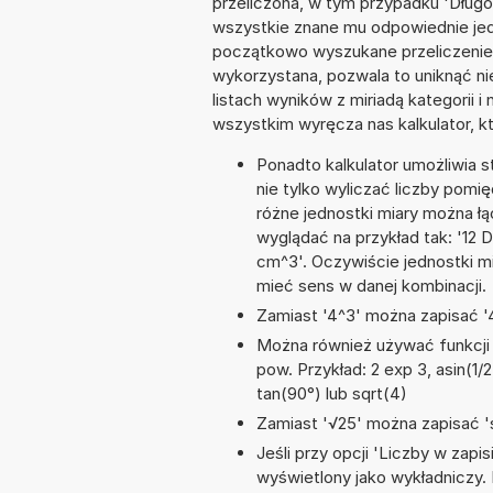
przeliczona, w tym przypadku 'Dług
wszystkie znane mu odpowiednie jed
początkowo wyszukane przeliczenie. 
wykorzystana, pozwala to uniknąć n
listach wyników z miriadą kategorii 
wszystkim wyręcza nas kalkulator, k
Ponadto kalkulator umożliwia
nie tylko wyliczać liczby pomię
różne jednostki miary można ł
wyglądać na przykład tak: '12 
cm^3'. Oczywiście jednostki m
mieć sens w danej kombinacji.
Zamiast '4^3' można zapisać '4
Można również używać funkcji m
pow. Przykład: 2 exp 3, asin(1/2
tan(90°) lub sqrt(4)
Zamiast '√25' można zapisać 's
Jeśli przy opcji 'Liczby w zap
wyświetlony jako wykładniczy. 