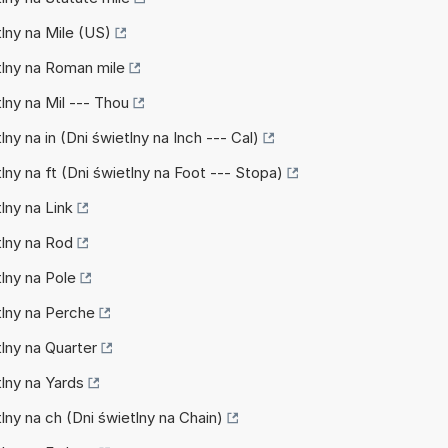
tlny na Mile (US)
etlny na Roman mile
tlny na Mil --- Thou
lny na in (Dni świetlny na Inch --- Cal)
tlny na ft (Dni świetlny na Foot --- Stopa)
tlny na Link
tlny na Rod
tlny na Pole
tlny na Perche
tlny na Quarter
tlny na Yards
tlny na ch (Dni świetlny na Chain)