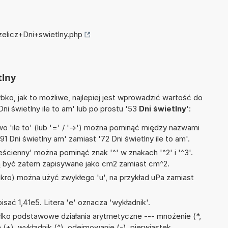
zelicz+Dni+swietlny.php
tlny
ko, jak to możliwe, najlepiej jest wprowadzić wartość do
Dni świetlny ile to am' lub po prostu '53
Dni świetlny
':
 'ile to' (lub '=' / '->') można pominąć między nazwami
1 Dni świetlny am' zamiast '72 Dni świetlny ile to am'.
ścienny' można pominąć znak '^' w znakach '^2' i '^3'.
być zatem zapisywane jako cm2 zamiast cm^2.
mikro) można użyć zwykłego 'u', na przykład uPa zamiast
isać 1,41e5. Litera 'e' oznacza 'wykładnik'.
lko podstawowe działania arytmetyczne --- mnożenie (*,
ie (+), wykładnik (^), odejmowanie (-), pierwiastek