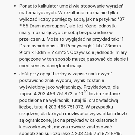
Ponadto kalkulator umożliwia stosowanie wyrażeń
matematycznych. W rezultacie można nie tylko
wyliczać liczby pomiędzy sobą, jak na przykład '37
* 55 Dram avoirdupois', ale też różne jednostki
miary można łączyć ze sobą bezpośrednio w
przeliczeniu. Może to wyglądać na przykład tak: '1
Dram avoirdupois + 19 Pennyweight' lub '73mm x
91cm x 10dm = ? cm^3'. Oczywiście jednostki miary
połączone w ten sposób muszą pasować do siebie i
mieć sens w danej kombinacji.
Jeśli przy opcji 'Liczby w zapisie naukowym'
postawiono znak wyboru, wynik zostanie
wyświetlony jako wykładniczy. Przykładowo, dla
19
zapisu 4,203 456 751 872
×
10
liczba zostanie
podzielona na wykładnik, tutaj 19, oraz właściwą
liczbę, tutaj 4,203 456 751 872. W przypadku
urządzeń, dla których możliwości wyświetlania liczb
są ograniczone, jak na przykład w kalkulatorach
kieszonkowych, można również zastosować
sposób zapisu liczb jako 4,203 456 751 872 E+19.