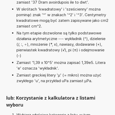
zamiast '37 Dram avoirdupois ile to dwt'.
W skrótach 'kwadratowy' i 'sześcienny' można
pominąć znak '^' w znakach '^2' i '^3'. Centymetry
kwadratowe mogą być zatem zapisywane jako cm2
zamiast cm^2.
Na tym etapie dozwolone są tylko podstawowe
działania arytmetyczne --- wykładnik (^), dzielenie
(/, :, ÷), mnożenie (*, x), nawiasy, dodawanie (+),
pierwiastek kwadratowy (√), pi (π) i odejmowanie
(-)
Zamiast '1,39 x 10^5' można zapisać 1,39e5. Litera
'e' oznacza 'wykładnik'.
Zamiast greckiej litery 'µ' (= mikro) można użyć
zwykłego 'u', na przykład uPa zamiast µPa.
lub: Korzystanie z kalkulatora z listami
wyboru
Wybierz właściwą kategorię z listy, w tym