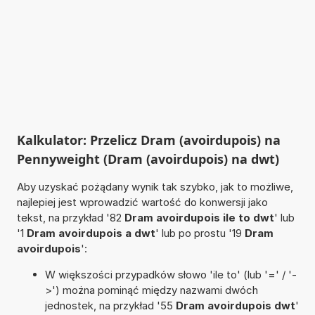
Kalkulator: Przelicz Dram (avoirdupois) na
Pennyweight (Dram (avoirdupois) na dwt)
Aby uzyskać pożądany wynik tak szybko, jak to możliwe,
najlepiej jest wprowadzić wartość do konwersji jako
tekst, na przykład '82
Dram avoirdupois ile to dwt
' lub
'1
Dram avoirdupois a dwt
' lub po prostu '19
Dram
avoirdupois
':
W większości przypadków słowo 'ile to' (lub '=' / '-
>') można pominąć między nazwami dwóch
jednostek, na przykład '55
Dram avoirdupois dwt
'