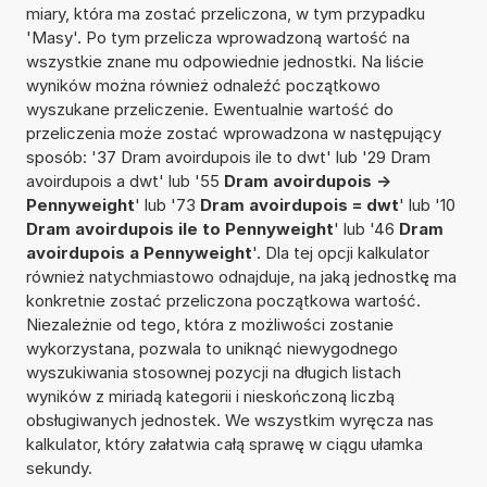
miary, która ma zostać przeliczona, w tym przypadku
'Masy'. Po tym przelicza wprowadzoną wartość na
wszystkie znane mu odpowiednie jednostki. Na liście
wyników można również odnaleźć początkowo
wyszukane przeliczenie. Ewentualnie wartość do
przeliczenia może zostać wprowadzona w następujący
sposób: '37 Dram avoirdupois ile to dwt' lub '29 Dram
avoirdupois a dwt' lub '55
Dram avoirdupois ->
Pennyweight
' lub '73
Dram avoirdupois = dwt
' lub '10
Dram avoirdupois ile to Pennyweight
' lub '46
Dram
avoirdupois a Pennyweight
'. Dla tej opcji kalkulator
również natychmiastowo odnajduje, na jaką jednostkę ma
konkretnie zostać przeliczona początkowa wartość.
Niezależnie od tego, która z możliwości zostanie
wykorzystana, pozwala to uniknąć niewygodnego
wyszukiwania stosownej pozycji na długich listach
wyników z miriadą kategorii i nieskończoną liczbą
obsługiwanych jednostek. We wszystkim wyręcza nas
kalkulator, który załatwia całą sprawę w ciągu ułamka
sekundy.