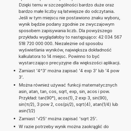
Dzięki temu w szczególności bardzo duże oraz
bardzo małe liczby są łatwiejsze do odczytania.
Jeśli w tym miejscu nie postawiono znaku wyboru,
wynik będzie podany zgodnie ze zwyczajowym
sposobem zapisywania liczb. Dla powyższego
przykładu wyglądałoby to następująco: 42 034 567
518 720 000 000. Niezależnie od sposobu
wyświetlania wyników, największa dokładność
kalkulatora to 14 miejsc. Powinno to być
wystarczająco precyzyjne dla większości aplikacji.
Zamiast '4^3' można zapisać '4 exp 3' lub '4 pow
3'.
Można również używać funkcji matematycznych
asin, atan, tan, cos, sqrt, exp, sin, acos i pow.
Przykład: tan(90°), acos(1), 2 exp 3, sin(90),
sin(π/2), 3 pow 2, cos(pi/2), sqrt(4), atan(1/4) lub
asin(1/2)
Zamiast '√25' można zapisać 'sqrt 25'.
W razie potrzeby wynik można zaokrąglić do