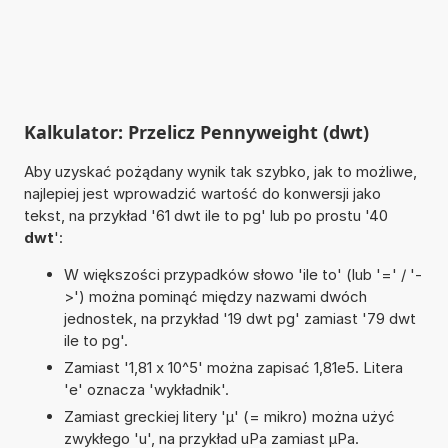
Kalkulator: Przelicz Pennyweight (dwt)
Aby uzyskać pożądany wynik tak szybko, jak to możliwe,
najlepiej jest wprowadzić wartość do konwersji jako
tekst, na przykład '61 dwt ile to pg' lub po prostu '40
dwt
':
W większości przypadków słowo 'ile to' (lub '=' / '-
>') można pominąć między nazwami dwóch
jednostek, na przykład '19 dwt pg' zamiast '79 dwt
ile to pg'.
Zamiast '1,81 x 10^5' można zapisać 1,81e5. Litera
'e' oznacza 'wykładnik'.
Zamiast greckiej litery 'µ' (= mikro) można użyć
zwykłego 'u', na przykład uPa zamiast µPa.