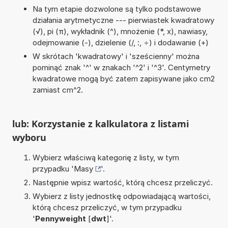
Na tym etapie dozwolone są tylko podstawowe
działania arytmetyczne --- pierwiastek kwadratowy
(√), pi (π), wykładnik (^), mnożenie (*, x), nawiasy,
odejmowanie (-), dzielenie (/, :, ÷) i dodawanie (+)
W skrótach 'kwadratowy' i 'sześcienny' można
pominąć znak '^' w znakach '^2' i '^3'. Centymetry
kwadratowe mogą być zatem zapisywane jako cm2
zamiast cm^2.
lub: Korzystanie z kalkulatora z listami
wyboru
Wybierz właściwą kategorię z listy, w tym
przypadku '
Masy
'.
Następnie wpisz wartość, którą chcesz przeliczyć.
Wybierz z listy jednostkę odpowiadającą wartości,
którą chcesz przeliczyć, w tym przypadku
'
Pennyweight
[
dwt
]'.