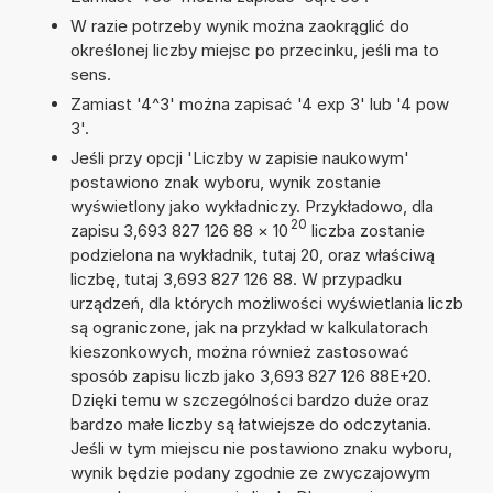
W razie potrzeby wynik można zaokrąglić do
określonej liczby miejsc po przecinku, jeśli ma to
sens.
Zamiast '4^3' można zapisać '4 exp 3' lub '4 pow
3'.
Jeśli przy opcji 'Liczby w zapisie naukowym'
postawiono znak wyboru, wynik zostanie
wyświetlony jako wykładniczy. Przykładowo, dla
20
zapisu 3,693 827 126 88
×
10
liczba zostanie
podzielona na wykładnik, tutaj 20, oraz właściwą
liczbę, tutaj 3,693 827 126 88. W przypadku
urządzeń, dla których możliwości wyświetlania liczb
są ograniczone, jak na przykład w kalkulatorach
kieszonkowych, można również zastosować
sposób zapisu liczb jako 3,693 827 126 88E+20.
Dzięki temu w szczególności bardzo duże oraz
bardzo małe liczby są łatwiejsze do odczytania.
Jeśli w tym miejscu nie postawiono znaku wyboru,
wynik będzie podany zgodnie ze zwyczajowym