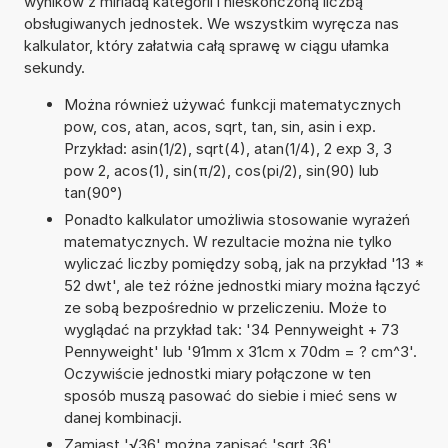
wyników z miriadą kategorii i nieskończoną liczbą
obsługiwanych jednostek. We wszystkim wyręcza nas
kalkulator, który załatwia całą sprawę w ciągu ułamka
sekundy.
Można również używać funkcji matematycznych
pow, cos, atan, acos, sqrt, tan, sin, asin i exp.
Przykład: asin(1/2), sqrt(4), atan(1/4), 2 exp 3, 3
pow 2, acos(1), sin(π/2), cos(pi/2), sin(90) lub
tan(90°)
Ponadto kalkulator umożliwia stosowanie wyrażeń
matematycznych. W rezultacie można nie tylko
wyliczać liczby pomiędzy sobą, jak na przykład '13 *
52 dwt', ale też różne jednostki miary można łączyć
ze sobą bezpośrednio w przeliczeniu. Może to
wyglądać na przykład tak: '34 Pennyweight + 73
Pennyweight' lub '91mm x 31cm x 70dm = ? cm^3'.
Oczywiście jednostki miary połączone w ten
sposób muszą pasować do siebie i mieć sens w
danej kombinacji.
Zamiast '√36' można zapisać 'sqrt 36'.