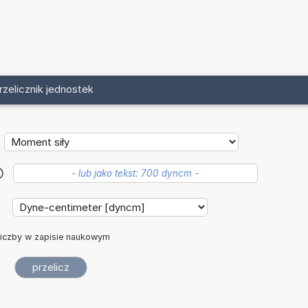
rzelicznik jednostek
?
:
iczby w zapisie naukowym