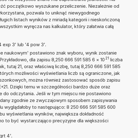
eźć początkowo wyszukane przeliczenie. Niezależnie od
wykorzystana, pozwala to uniknąć niewygodnego
ugich listach wyników z miriadą kategorii i nieskończoną
wszystkim wyręcza nas kalkulator, który załatwia całą
 exp 3' lub '4 pow 3'.
isie naukowym' postawiono znak wyboru, wynik zostanie
21
Przykładowo, dla zapisu 8,250 666 591 585 6
×
10
liczba
k, tutaj 21, oraz właściwą liczbę, tutaj 8,250 666 591 585
tórych możliwości wyświetlania liczb są ograniczone, jak
kieszonkowych, można również zastosować sposób zapisu
E+21. Dzięki temu w szczególności bardzo duże oraz
ze do odczytania. Jeśli w tym miejscu nie postawiono
podany zgodnie ze zwyczajowym sposobem zapisywania
du wyglądałoby to następująco: 8 250 666 591 585 600
bu wyświetlania wyników, największa dokładność
nno to być wystarczająco precyzyjne dla większości
rt 4'.