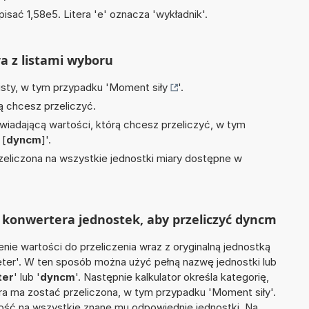
isać 1,58e5. Litera 'e' oznacza 'wykładnik'.
ra z listami wyboru
isty, w tym przypadku '
Moment siły
'.
ą chcesz przeliczyć.
wiadającą wartości, którą chcesz przeliczyć, w tym
[
dyncm
]'.
zeliczona na wszystkie jednostki miary dostępne w
 konwertera jednostek, aby przeliczyć dyncm
nie wartości do przeliczenia wraz z oryginalną jednostką
eter'. W ten sposób można użyć pełną nazwę jednostki lub
ter
' lub '
dyncm
'. Następnie kalkulator określa kategorię,
óra ma zostać przeliczona, w tym przypadku 'Moment siły'.
ść na wszystkie znane mu odpowiednie jednostki. Na