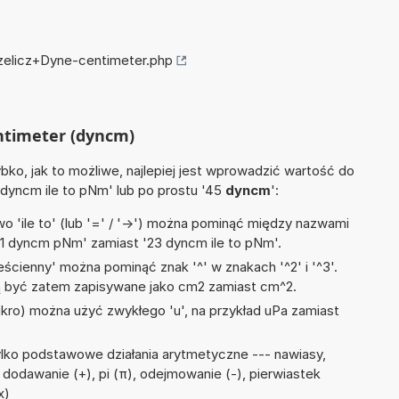
rzelicz+Dyne-centimeter.php
entimeter (dyncm)
ko, jak to możliwe, najlepiej jest wprowadzić wartość do
9 dyncm ile to pNm' lub po prostu '45
dyncm
':
 'ile to' (lub '=' / '->') można pominąć między nazwami
'1 dyncm pNm' zamiast '23 dyncm ile to pNm'.
ścienny' można pominąć znak '^' w znakach '^2' i '^3'.
być zatem zapisywane jako cm2 zamiast cm^2.
mikro) można użyć zwykłego 'u', na przykład uPa zamiast
lko podstawowe działania arytmetyczne --- nawiasy,
÷), dodawanie (+), pi (π), odejmowanie (-), pierwiastek
x)