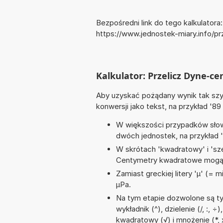
Bezpośredni link do tego kalkulatora:
https://www.jednostek-miary.info/p
Kalkulator: Przelicz Dyne-c
Aby uzyskać pożądany wynik tak szyb
konwersji jako tekst, na przykład '8
W większości przypadków słowo
dwóch jednostek, na przykład 
W skrótach 'kwadratowy' i 'sze
Centymetry kwadratowe mogą 
Zamiast greckiej litery 'µ' (= 
µPa.
Na tym etapie dozwolone są ty
wykładnik (^), dzielenie (/, :, 
kwadratowy (√) i mnożenie (*, 