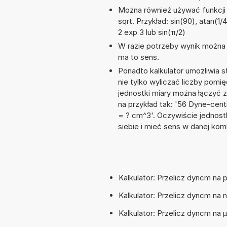
Można również używać funkcji m
sqrt. Przykład: sin(90), atan(1/4
2 exp 3 lub sin(π/2)
W razie potrzeby wynik można za
ma to sens.
Ponadto kalkulator umożliwia
nie tylko wyliczać liczby pomię
jednostki miary można łączyć 
na przykład tak: '56 Dyne-ce
= ? cm^3'. Oczywiście jednos
siebie i mieć sens w danej komb
Kalkulator: Przelicz dyncm na
Kalkulator: Przelicz dyncm n
Kalkulator: Przelicz dyncm na