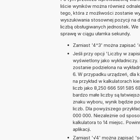
liście wyników można również odnal
tego, która z możliwości zostanie 
wyszukiwania stosownej pozycji na dł
liczbą obsługiwanych jednostek. We 
sprawę w ciągu ułamka sekundy.
Zamiast '4^3' można zapisać '4
Jeśli przy opcji 'Liczby w zap
wyświetlony jako wykładniczy. 
zostanie podzielona na wykładni
6. W przypadku urządzeń, dla k
na przykład w kalkulatorach 
liczb jako 8,250 666 591 585 6
bardzo małe liczby są łatwiejs
znaku wyboru, wynik będzie 
liczb. Dla powyższego przykła
000 000. Niezależnie od sposo
kalkulatora to 14 miejsc. Powi
aplikacji.
Zamiast '√4' można zapisać 'sq