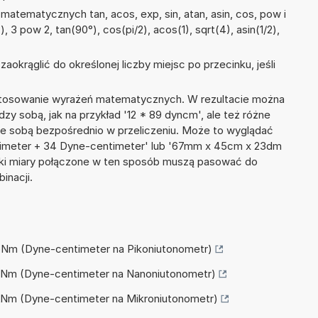
atematycznych tan, acos, exp, sin, atan, asin, cos, pow i
), 3 pow 2, tan(90°), cos(pi/2), acos(1), sqrt(4), asin(1/2),
okrąglić do określonej liczby miejsc po przecinku, jeśli
 stosowanie wyrażeń matematycznych. W rezultacie można
dzy sobą, jak na przykład '12 * 89 dyncm', ale też różne
ze sobą bezpośrednio w przeliczeniu. Może to wyglądać
ntimeter + 34 Dyne-centimeter' lub '67mm x 45cm x 23dm
tki miary połączone w ten sposób muszą pasować do
inacji.
 pNm (Dyne-centimeter na Pikoniutonometr)
a nNm (Dyne-centimeter na Nanoniutonometr)
 µNm (Dyne-centimeter na Mikroniutonometr)