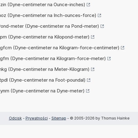
 ozin (Dyne-centimeter na Ounce-inches)
 inoz (Dyne-centimeter na Inch-ounces-force)
a Pond-meter (Dyne-centimeter na Pond-meter)
 kpm (Dyne-centimeter na Kilopond-meter)
 kgfcm (Dyne-centimeter na Kilogram-force-centimeter)
 kgfm (Dyne-centimeter na Kilogram-force-meter)
 mkg (Dyne-centimeter na Meter-Kilogram)
ftpdl (Dyne-centimeter na Foot-poundal)
a dynm (Dyne-centimeter na Dyne-meter)
Odcisk
-
Prywatności
-
Sitemap
- © 2005-2026 by Thomas Hainke