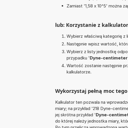
Zamiast '1,58 x 10^5' można zap
lub: Korzystanie z kalkulato
Wybierz właściwą kategorię z l
Następnie wpisz wartość, któr
Wybierz z listy jednostkę odpo
przypadku '
Dyne-centimeter
Wartość zostanie następnie pr
kalkulatorze.
Wykorzystaj pełną moc tego
Kalkulator ten pozwala na wprowadze
miary; na przykład '218 Dyne-centim
jej skrótna przykład '
Dyne-centime
do której należy jednostka miary, kt
Po tym przelicza wprowadzoną warto