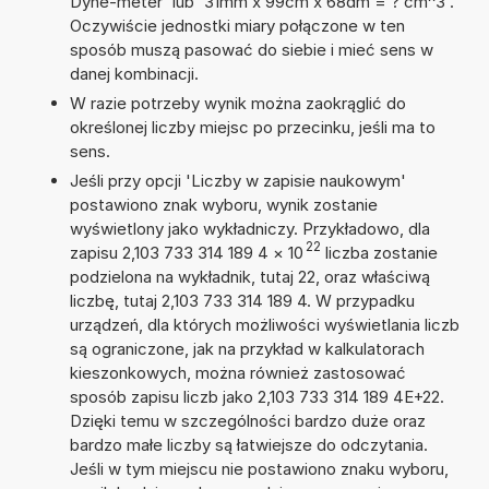
Dyne-meter' lub '31mm x 99cm x 68dm = ? cm^3'.
Oczywiście jednostki miary połączone w ten
sposób muszą pasować do siebie i mieć sens w
danej kombinacji.
W razie potrzeby wynik można zaokrąglić do
określonej liczby miejsc po przecinku, jeśli ma to
sens.
Jeśli przy opcji 'Liczby w zapisie naukowym'
postawiono znak wyboru, wynik zostanie
wyświetlony jako wykładniczy. Przykładowo, dla
22
zapisu 2,103 733 314 189 4
×
10
liczba zostanie
podzielona na wykładnik, tutaj 22, oraz właściwą
liczbę, tutaj 2,103 733 314 189 4. W przypadku
urządzeń, dla których możliwości wyświetlania liczb
są ograniczone, jak na przykład w kalkulatorach
kieszonkowych, można również zastosować
sposób zapisu liczb jako 2,103 733 314 189 4E+22.
Dzięki temu w szczególności bardzo duże oraz
bardzo małe liczby są łatwiejsze do odczytania.
Jeśli w tym miejscu nie postawiono znaku wyboru,