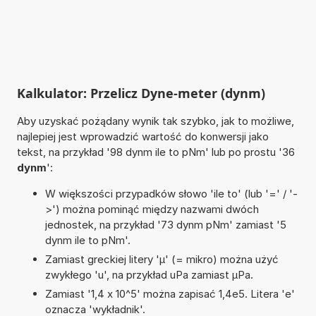
Kalkulator: Przelicz Dyne-meter (dynm)
Aby uzyskać pożądany wynik tak szybko, jak to możliwe,
najlepiej jest wprowadzić wartość do konwersji jako
tekst, na przykład '98 dynm ile to pNm' lub po prostu '36
dynm
':
W większości przypadków słowo 'ile to' (lub '=' / '-
>') można pominąć między nazwami dwóch
jednostek, na przykład '73 dynm pNm' zamiast '5
dynm ile to pNm'.
Zamiast greckiej litery 'µ' (= mikro) można użyć
zwykłego 'u', na przykład uPa zamiast µPa.
Zamiast '1,4 x 10^5' można zapisać 1,4e5. Litera 'e'
oznacza 'wykładnik'.