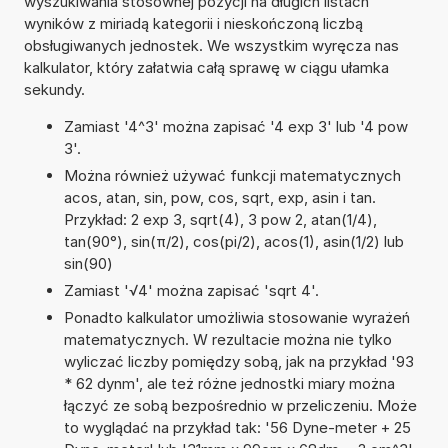
wyszukiwania stosownej pozycji na długich listach
wyników z miriadą kategorii i nieskończoną liczbą
obsługiwanych jednostek. We wszystkim wyręcza nas
kalkulator, który załatwia całą sprawę w ciągu ułamka
sekundy.
Zamiast '4^3' można zapisać '4 exp 3' lub '4 pow
3'.
Można również używać funkcji matematycznych
acos, atan, sin, pow, cos, sqrt, exp, asin i tan.
Przykład: 2 exp 3, sqrt(4), 3 pow 2, atan(1/4),
tan(90°), sin(π/2), cos(pi/2), acos(1), asin(1/2) lub
sin(90)
Zamiast '√4' można zapisać 'sqrt 4'.
Ponadto kalkulator umożliwia stosowanie wyrażeń
matematycznych. W rezultacie można nie tylko
wyliczać liczby pomiędzy sobą, jak na przykład '93
* 62 dynm', ale też różne jednostki miary można
łączyć ze sobą bezpośrednio w przeliczeniu. Może
to wyglądać na przykład tak: '56 Dyne-meter + 25