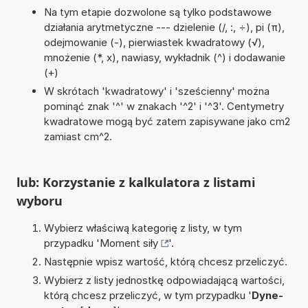
Na tym etapie dozwolone są tylko podstawowe
działania arytmetyczne --- dzielenie (/, :, ÷), pi (π),
odejmowanie (-), pierwiastek kwadratowy (√),
mnożenie (*, x), nawiasy, wykładnik (^) i dodawanie
(+)
W skrótach 'kwadratowy' i 'sześcienny' można
pominąć znak '^' w znakach '^2' i '^3'. Centymetry
kwadratowe mogą być zatem zapisywane jako cm2
zamiast cm^2.
lub: Korzystanie z kalkulatora z listami
wyboru
Wybierz właściwą kategorię z listy, w tym
przypadku '
Moment siły
'.
Następnie wpisz wartość, którą chcesz przeliczyć.
Wybierz z listy jednostkę odpowiadającą wartości,
którą chcesz przeliczyć, w tym przypadku '
Dyne-