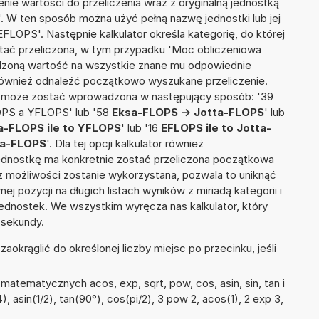
nie wartości do przeliczenia wraz z oryginalną jednostką
. W ten sposób można użyć pełną nazwę jednostki lub jej
FLOPS'. Następnie kalkulator określa kategorię, do której
stać przeliczona, w tym przypadku 'Moc obliczeniowa
dzoną wartość na wszystkie znane mu odpowiednie
 również odnaleźć początkowo wyszukane przeliczenie.
ia może zostać wprowadzona w następujący sposób: '39
OPS a YFLOPS' lub '58
Eksa-FLOPS -> Jotta-FLOPS
' lub
a-FLOPS ile to YFLOPS
' lub '16
EFLOPS ile to Jotta-
ta-FLOPS
'. Dla tej opcji kalkulator również
jednostkę ma konkretnie zostać przeliczona początkowa
 z możliwości zostanie wykorzystana, pozwala to uniknąć
pozycji na długich listach wyników z miriadą kategorii i
ednostek. We wszystkim wyręcza nas kalkulator, który
 sekundy.
okrąglić do określonej liczby miejsc po przecinku, jeśli
atematycznych acos, exp, sqrt, pow, cos, asin, sin, tan i
4), asin(1/2), tan(90°), cos(pi/2), 3 pow 2, acos(1), 2 exp 3,