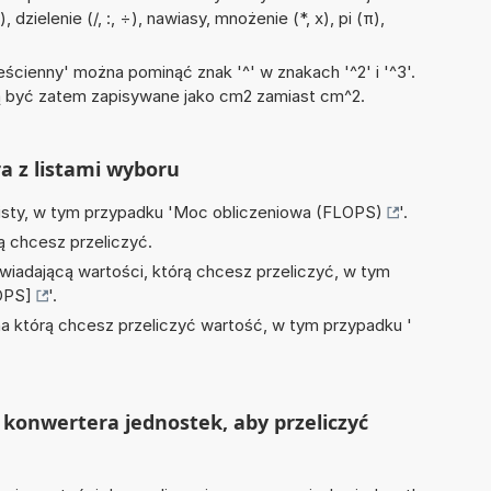
dzielenie (/, :, ÷), nawiasy, mnożenie (*, x), pi (π),
ścienny' można pominąć znak '^' w znakach '^2' i '^3'.
być zatem zapisywane jako cm2 zamiast cm^2.
ra z listami wyboru
isty, w tym przypadku '
Moc obliczeniowa (FLOPS)
'.
ą chcesz przeliczyć.
wiadającą wartości, którą chcesz przeliczyć, w tym
OPS]
'.
na którą chcesz przeliczyć wartość, w tym przypadku '
konwertera jednostek, aby przeliczyć