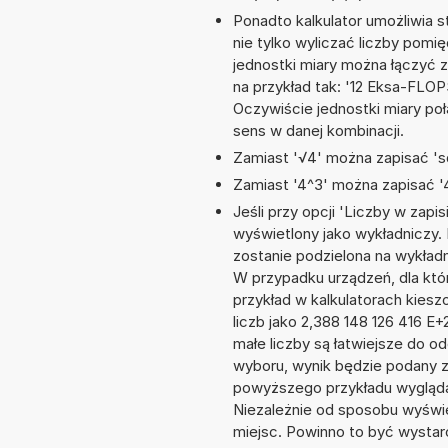
Ponadto kalkulator umożliwia
nie tylko wyliczać liczby pomi
jednostki miary można łączyć 
na przykład tak: '12 Eksa-FLO
Oczywiście jednostki miary po
sens w danej kombinacji.
Zamiast '√4' można zapisać 'sq
Zamiast '4^3' można zapisać '4
Jeśli przy opcji 'Liczby w zap
wyświetlony jako wykładniczy. 
zostanie podzielona na wykładni
W przypadku urządzeń, dla któr
przykład w kalkulatorach kie
liczb jako 2,388 148 126 416 E
małe liczby są łatwiejsze do o
wyboru, wynik będzie podany 
powyższego przykładu wyglądał
Niezależnie od sposobu wyświe
miejsc. Powinno to być wystarc