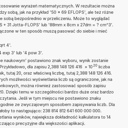
 stosowanie wyrażeń matematycznych. W rezultacie można
ędzy sobą, jak na przykład '50 * 69 EFLOPS', ale też różne
ze sobą bezpośrednio w przeliczeniu. Może to wyglądać
PS + 31 Jotta-FLOPS' lub '88mm x 8cm x 27dm = ? cm^3'.
łączone w ten sposób muszą pasować do siebie i mieć
rt 4'.
 exp 3' lub '4 pow 3'.
isie naukowym' postawiono znak wyboru, wynik zostanie
20
Przykładowo, dla zapisu 2,388 148 126 416
×
10
liczba
k, tutaj 20, oraz właściwą liczbę, tutaj 2,388 148 126 416.
ych możliwości wyświetlania liczb są ograniczone, jak na
szonkowych, można również zastosować sposób zapisu
+20. Dzięki temu w szczególności bardzo duże oraz bardzo
dczytania. Jeśli w tym miejscu nie postawiono znaku
zgodnie ze zwyczajowym sposobem zapisywania liczb. Dla
oby to następująco: 238 814 812 641 600 000 000.
tlania wyników, największa dokładność kalkulatora to 14
zająco precyzyjne dla większości aplikacji.