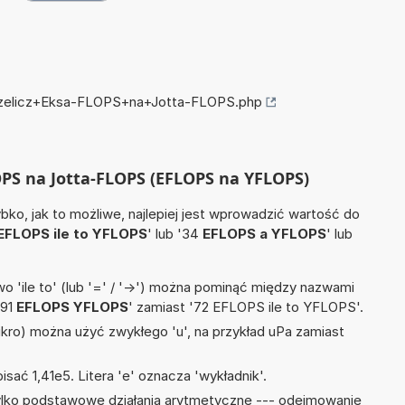
przelicz+Eksa-FLOPS+na+Jotta-FLOPS.php
LOPS na Jotta-FLOPS (EFLOPS na YFLOPS)
ko, jak to możliwe, najlepiej jest wprowadzić wartość do
EFLOPS ile to YFLOPS
' lub '34
EFLOPS a YFLOPS
' lub
 'ile to' (lub '=' / '->') można pominąć między nazwami
'91
EFLOPS YFLOPS
' zamiast '72 EFLOPS ile to YFLOPS'.
mikro) można użyć zwykłego 'u', na przykład uPa zamiast
isać 1,41e5. Litera 'e' oznacza 'wykładnik'.
ylko podstawowe działania arytmetyczne --- odejmowanie