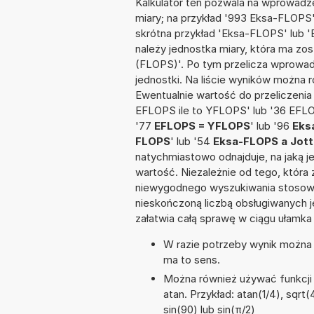
Kalkulator ten pozwala na wprowadze
miary; na przykład '993 Eksa-FLOPS'
skrótna przykład 'Eksa-FLOPS' lub 'E
należy jednostka miary, która ma zo
(FLOPS)'. Po tym przelicza wprowa
jednostki. Na liście wyników można
Ewentualnie wartość do przeliczen
EFLOPS ile to YFLOPS' lub '36 EFL
'77
EFLOPS = YFLOPS
' lub '96
Eks
FLOPS
' lub '54
Eksa-FLOPS a Jot
natychmiastowo odnajduje, na jaką 
wartość. Niezależnie od tego, która
niewygodnego wyszukiwania stosownej 
nieskończoną liczbą obsługiwanych j
załatwia całą sprawę w ciągu ułamka
W razie potrzeby wynik można za
ma to sens.
Można również używać funkcji m
atan. Przykład: atan(1/4), sqrt(
sin(90) lub sin(π/2)