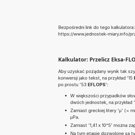
Bezpośredni link do tego kalkulatora:
https://www.jednostek-miary.info/
Kalkulator: Przelicz Eksa-F
Aby uzyskać pożądany wynik tak szyb
konwersji jako tekst, na przykład '15
po prostu '53
EFLOPS
':
W większości przypadków słowo
dwóch jednostek, na przykład 
Zamiast greckiej litery 'µ' (= 
µPa.
Zamiast '1,41 x 10^5' można zap
Na tym etapie dozwolone są t