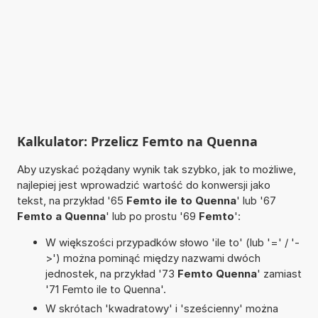
Kalkulator: Przelicz Femto na Quenna
Aby uzyskać pożądany wynik tak szybko, jak to możliwe,
najlepiej jest wprowadzić wartość do konwersji jako
tekst, na przykład '65
Femto ile to Quenna
' lub '67
Femto a Quenna
' lub po prostu '69
Femto
':
W większości przypadków słowo 'ile to' (lub '=' / '-
>') można pominąć między nazwami dwóch
jednostek, na przykład '73
Femto Quenna
' zamiast
'71 Femto ile to Quenna'.
W skrótach 'kwadratowy' i 'sześcienny' można