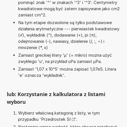
pominąć znak '^' w znakach '^2' i '^3'. Centymetry
kwadratowe mogą być zatem zapisywane jako cm2
zamiast cm^2.
Na tym etapie dozwolone są tylko podstawowe
działania arytmetyczne --- pierwiastek kwadratowy
(√), wykładnik (^), dodawanie (+), pi (π),
odejmowanie (-), nawiasy, dzielenie (/, :, ÷) i
mnożenie (*, x)
Zamiast greckiej litery 'µ' (= mikro) można użyć
zwykłego 'u', na przykład uPa zamiast µPa.
Zamiast '1,07 x 10^5' można zapisać 1,07e5. Litera
'e' oznacza 'wykładnik'.
lub: Korzystanie z kalkulatora z listami
wyboru
Wybierz właściwą kategorię z listy, w tym
przypadku '
Przedrostek SI
'.
Następnie wpisz wartość, którą chcesz przeliczyć.