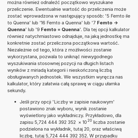
można również odnaleźć początkowo wyszukane
przeliczenie. Ewentualnie wartość do przeliczenia może
zostać wprowadzona w następujący sposób: '5 Femto ile
to Quenna' lub '16 Femto a Quenna' lub '7
Femto ->
Quenna
' lub '9
Femto = Quenna
'. Dla tej opcji kalkulator
również natychmiastowo odnajduje, na jaką jednostkę ma
konkretnie zostać przeliczona początkowa wartość.
Niezależnie od tego, która z możliwości zostanie
wykorzystana, pozwala to uniknąć niewygodnego
wyszukiwania stosownej pozycji na długich listach
wyników z miriadą kategorii i nieskończoną liczbą
obsługiwanych jednostek. We wszystkim wyręcza nas
kalkulator, który załatwia całą sprawę w ciągu ułamka
sekundy.
Jeśli przy opcji 'Liczby w zapisie naukowym'
postawiono znak wyboru, wynik zostanie
wyświetlony jako wykładniczy. Przykładowo, dla
20
zapisu 5,724 444 392 352
×
10
liczba zostanie
podzielona na wykładnik, tutaj 20, oraz właściwą
liczbę, tutaj 5,724 444 392 352. W przypadku