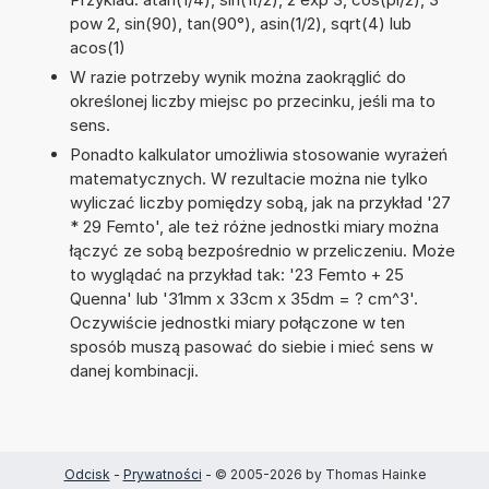
pow 2, sin(90), tan(90°), asin(1/2), sqrt(4) lub
acos(1)
W razie potrzeby wynik można zaokrąglić do
określonej liczby miejsc po przecinku, jeśli ma to
sens.
Ponadto kalkulator umożliwia stosowanie wyrażeń
matematycznych. W rezultacie można nie tylko
wyliczać liczby pomiędzy sobą, jak na przykład '27
* 29 Femto', ale też różne jednostki miary można
łączyć ze sobą bezpośrednio w przeliczeniu. Może
to wyglądać na przykład tak: '23 Femto + 25
Quenna' lub '31mm x 33cm x 35dm = ? cm^3'.
Oczywiście jednostki miary połączone w ten
sposób muszą pasować do siebie i mieć sens w
danej kombinacji.
Odcisk
-
Prywatności
- © 2005-2026 by Thomas Hainke