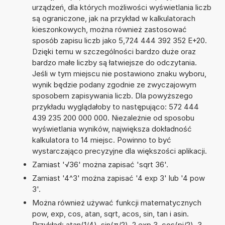
urządzeń, dla których możliwości wyświetlania liczb
są ograniczone, jak na przykład w kalkulatorach
kieszonkowych, można również zastosować
sposób zapisu liczb jako 5,724 444 392 352 E+20.
Dzięki temu w szczególności bardzo duże oraz
bardzo małe liczby są łatwiejsze do odczytania.
Jeśli w tym miejscu nie postawiono znaku wyboru,
wynik będzie podany zgodnie ze zwyczajowym
sposobem zapisywania liczb. Dla powyższego
przykładu wyglądałoby to następująco: 572 444
439 235 200 000 000. Niezależnie od sposobu
wyświetlania wyników, największa dokładność
kalkulatora to 14 miejsc. Powinno to być
wystarczająco precyzyjne dla większości aplikacji.
Zamiast '√36' można zapisać 'sqrt 36'.
Zamiast '4^3' można zapisać '4 exp 3' lub '4 pow
3'.
Można również używać funkcji matematycznych
pow, exp, cos, atan, sqrt, acos, sin, tan i asin.
Przykład: atan(1/4), sin(π/2), 2 exp 3, cos(pi/2), 3