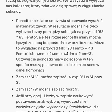
liczbą obsługiwanych jednostek. We wszystkim wyręcza
nas kalkulator, który załatwia całą sprawę w ciągu ułamka
sekundy.
Ponadto kalkulator umożliwia stosowanie wyrażeń
matematycznych. W rezultacie można nie tylko
wyliczać liczby pomiędzy sobą, jak na przykład '63
* 83 Femto', ale też różne jednostki miary można
łączyć ze sobą bezpośrednio w przeliczeniu. Może
to wyglądać na przykład tak: '23 Femto + 43
Femto' lub '4mm x 24cm x 44dm = ? cm^3'.
Oczywiście jednostki miary połączone w ten
sposób muszą pasować do siebie i mieć sens w
danej kombinacji.
Zamiast '4^3' można zapisać '4 exp 3' lub '4 pow
3'.
Zamiast '√9' można zapisać 'sqrt 9'.
Jeśli przy opcji 'Liczby w zapisie naukowym'
postawiono znak wyboru, wynik zostanie
wyświetlony jako wykładniczy. Przykładowo, dla
21