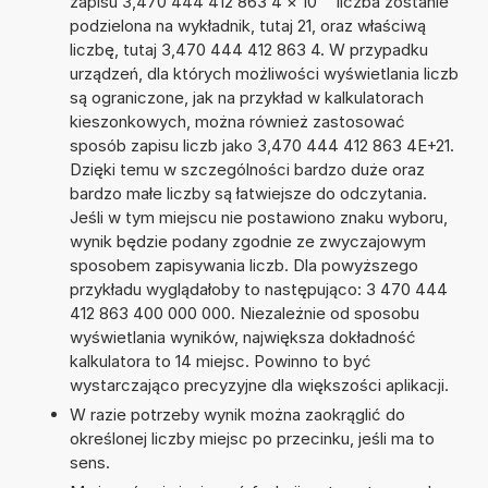
zapisu 3,470 444 412 863 4
×
10
liczba zostanie
podzielona na wykładnik, tutaj 21, oraz właściwą
liczbę, tutaj 3,470 444 412 863 4. W przypadku
urządzeń, dla których możliwości wyświetlania liczb
są ograniczone, jak na przykład w kalkulatorach
kieszonkowych, można również zastosować
sposób zapisu liczb jako 3,470 444 412 863 4E+21.
Dzięki temu w szczególności bardzo duże oraz
bardzo małe liczby są łatwiejsze do odczytania.
Jeśli w tym miejscu nie postawiono znaku wyboru,
wynik będzie podany zgodnie ze zwyczajowym
sposobem zapisywania liczb. Dla powyższego
przykładu wyglądałoby to następująco: 3 470 444
412 863 400 000 000. Niezależnie od sposobu
wyświetlania wyników, największa dokładność
kalkulatora to 14 miejsc. Powinno to być
wystarczająco precyzyjne dla większości aplikacji.
W razie potrzeby wynik można zaokrąglić do
określonej liczby miejsc po przecinku, jeśli ma to
sens.