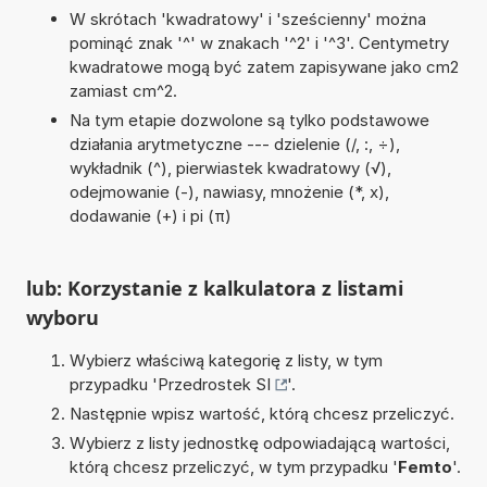
W skrótach 'kwadratowy' i 'sześcienny' można
pominąć znak '^' w znakach '^2' i '^3'. Centymetry
kwadratowe mogą być zatem zapisywane jako cm2
zamiast cm^2.
Na tym etapie dozwolone są tylko podstawowe
działania arytmetyczne --- dzielenie (/, :, ÷),
wykładnik (^), pierwiastek kwadratowy (√),
odejmowanie (-), nawiasy, mnożenie (*, x),
dodawanie (+) i pi (π)
lub: Korzystanie z kalkulatora z listami
wyboru
Wybierz właściwą kategorię z listy, w tym
przypadku '
Przedrostek SI
'.
Następnie wpisz wartość, którą chcesz przeliczyć.
Wybierz z listy jednostkę odpowiadającą wartości,
którą chcesz przeliczyć, w tym przypadku '
Femto
'.