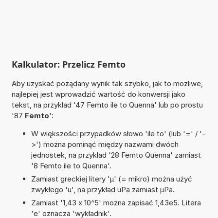
Kalkulator: Przelicz Femto
Aby uzyskać pożądany wynik tak szybko, jak to możliwe,
najlepiej jest wprowadzić wartość do konwersji jako
tekst, na przykład '47 Femto ile to Quenna' lub po prostu
'87
Femto
':
W większości przypadków słowo 'ile to' (lub '=' / '-
>') można pominąć między nazwami dwóch
jednostek, na przykład '28 Femto Quenna' zamiast
'8 Femto ile to Quenna'.
Zamiast greckiej litery 'µ' (= mikro) można użyć
zwykłego 'u', na przykład uPa zamiast µPa.
Zamiast '1,43 x 10^5' można zapisać 1,43e5. Litera
'e' oznacza 'wykładnik'.