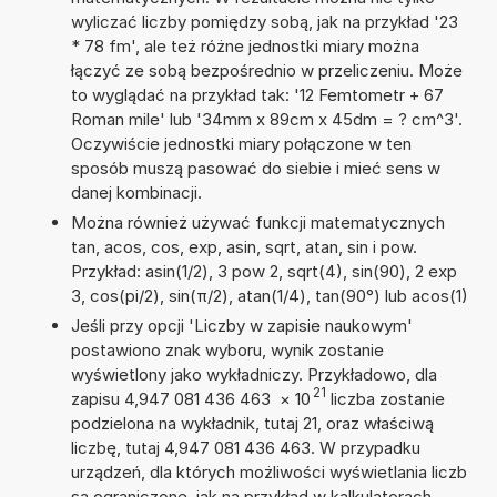
wyliczać liczby pomiędzy sobą, jak na przykład '23
* 78 fm', ale też różne jednostki miary można
łączyć ze sobą bezpośrednio w przeliczeniu. Może
to wyglądać na przykład tak: '12 Femtometr + 67
Roman mile' lub '34mm x 89cm x 45dm = ? cm^3'.
Oczywiście jednostki miary połączone w ten
sposób muszą pasować do siebie i mieć sens w
danej kombinacji.
Można również używać funkcji matematycznych
tan, acos, cos, exp, asin, sqrt, atan, sin i pow.
Przykład: asin(1/2), 3 pow 2, sqrt(4), sin(90), 2 exp
3, cos(pi/2), sin(π/2), atan(1/4), tan(90°) lub acos(1)
Jeśli przy opcji 'Liczby w zapisie naukowym'
postawiono znak wyboru, wynik zostanie
wyświetlony jako wykładniczy. Przykładowo, dla
21
zapisu 4,947 081 436 463
×
10
liczba zostanie
podzielona na wykładnik, tutaj 21, oraz właściwą
liczbę, tutaj 4,947 081 436 463. W przypadku
urządzeń, dla których możliwości wyświetlania liczb
są ograniczone, jak na przykład w kalkulatorach