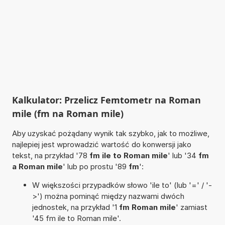
Kalkulator: Przelicz Femtometr na Roman
mile (fm na Roman mile)
Aby uzyskać pożądany wynik tak szybko, jak to możliwe,
najlepiej jest wprowadzić wartość do konwersji jako
tekst, na przykład '78
fm ile to Roman mile
' lub '34
fm
a Roman mile
' lub po prostu '89
fm
':
W większości przypadków słowo 'ile to' (lub '=' / '-
>') można pominąć między nazwami dwóch
jednostek, na przykład '1
fm Roman mile
' zamiast
'45 fm ile to Roman mile'.