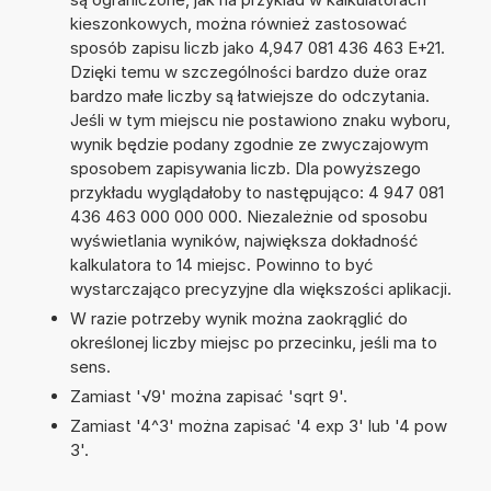
kieszonkowych, można również zastosować
sposób zapisu liczb jako 4,947 081 436 463 E+21.
Dzięki temu w szczególności bardzo duże oraz
bardzo małe liczby są łatwiejsze do odczytania.
Jeśli w tym miejscu nie postawiono znaku wyboru,
wynik będzie podany zgodnie ze zwyczajowym
sposobem zapisywania liczb. Dla powyższego
przykładu wyglądałoby to następująco: 4 947 081
436 463 000 000 000. Niezależnie od sposobu
wyświetlania wyników, największa dokładność
kalkulatora to 14 miejsc. Powinno to być
wystarczająco precyzyjne dla większości aplikacji.
W razie potrzeby wynik można zaokrąglić do
określonej liczby miejsc po przecinku, jeśli ma to
sens.
Zamiast '√9' można zapisać 'sqrt 9'.
Zamiast '4^3' można zapisać '4 exp 3' lub '4 pow
3'.