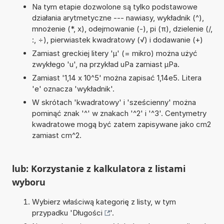
Na tym etapie dozwolone są tylko podstawowe
działania arytmetyczne --- nawiasy, wykładnik (^),
mnożenie (*, x), odejmowanie (-), pi (π), dzielenie (/,
:, ÷), pierwiastek kwadratowy (√) i dodawanie (+)
Zamiast greckiej litery 'µ' (= mikro) można użyć
zwykłego 'u', na przykład uPa zamiast µPa.
Zamiast '1,14 x 10^5' można zapisać 1,14e5. Litera
'e' oznacza 'wykładnik'.
W skrótach 'kwadratowy' i 'sześcienny' można
pominąć znak '^' w znakach '^2' i '^3'. Centymetry
kwadratowe mogą być zatem zapisywane jako cm2
zamiast cm^2.
lub: Korzystanie z kalkulatora z listami
wyboru
Wybierz właściwą kategorię z listy, w tym
przypadku '
Długości
'.