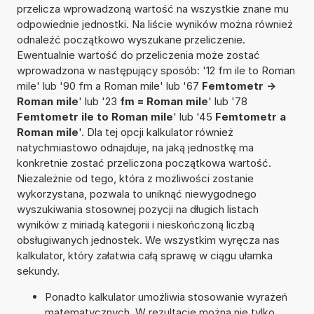
przelicza wprowadzoną wartość na wszystkie znane mu
odpowiednie jednostki. Na liście wyników można również
odnaleźć początkowo wyszukane przeliczenie.
Ewentualnie wartość do przeliczenia może zostać
wprowadzona w następujący sposób: '12 fm ile to Roman
mile' lub '90 fm a Roman mile' lub '67
Femtometr ->
Roman mile
' lub '23
fm = Roman mile
' lub '78
Femtometr ile to Roman mile
' lub '45
Femtometr a
Roman mile
'. Dla tej opcji kalkulator również
natychmiastowo odnajduje, na jaką jednostkę ma
konkretnie zostać przeliczona początkowa wartość.
Niezależnie od tego, która z możliwości zostanie
wykorzystana, pozwala to uniknąć niewygodnego
wyszukiwania stosownej pozycji na długich listach
wyników z miriadą kategorii i nieskończoną liczbą
obsługiwanych jednostek. We wszystkim wyręcza nas
kalkulator, który załatwia całą sprawę w ciągu ułamka
sekundy.
Ponadto kalkulator umożliwia stosowanie wyrażeń
matematycznych. W rezultacie można nie tylko