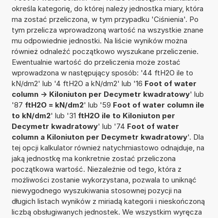
określa kategorię, do której należy jednostka miary, która
ma zostać przeliczona, w tym przypadku 'Ciśnienia'. Po
tym przelicza wprowadzoną wartość na wszystkie znane
mu odpowiednie jednostki. Na liście wyników można
również odnaleźć początkowo wyszukane przeliczenie.
Ewentualnie wartość do przeliczenia może zostać
wprowadzona w następujący sposób: '44 ftH2O ile to
kN/dm2' lub '4 ftH2O a kN/dm2' lub '16
Foot of water
column -> Kiloniuton per Decymetr kwadratowy
' lub
'87
ftH2O = kN/dm2
' lub '59
Foot of water column ile
to kN/dm2
' lub '31
ftH2O ile to Kiloniuton per
Decymetr kwadratowy
' lub '74
Foot of water
column a Kiloniuton per Decymetr kwadratowy
'. Dla
tej opcji kalkulator również natychmiastowo odnajduje, na
jaką jednostkę ma konkretnie zostać przeliczona
początkowa wartość. Niezależnie od tego, która z
możliwości zostanie wykorzystana, pozwala to uniknąć
niewygodnego wyszukiwania stosownej pozycji na
długich listach wyników z miriadą kategorii i nieskończoną
liczbą obsługiwanych jednostek. We wszystkim wyręcza