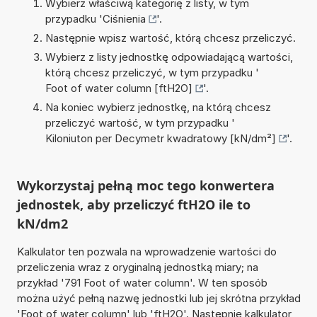
Wybierz właściwą kategorię z listy, w tym
przypadku '
Ciśnienia
'.
Następnie wpisz wartość, którą chcesz przeliczyć.
Wybierz z listy jednostkę odpowiadającą wartości,
którą chcesz przeliczyć, w tym przypadku '
Foot of water column [ftH2O]
'.
Na koniec wybierz jednostkę, na którą chcesz
przeliczyć wartość, w tym przypadku '
Kiloniuton per Decymetr kwadratowy [kN/dm²]
'.
Wykorzystaj pełną moc tego konwertera
jednostek, aby przeliczyć ftH2O ile to
kN/dm2
Kalkulator ten pozwala na wprowadzenie wartości do
przeliczenia wraz z oryginalną jednostką miary; na
przykład '791 Foot of water column'. W ten sposób
można użyć pełną nazwę jednostki lub jej skrótna przykład
'Foot of water column' lub 'ftH2O'. Następnie kalkulator