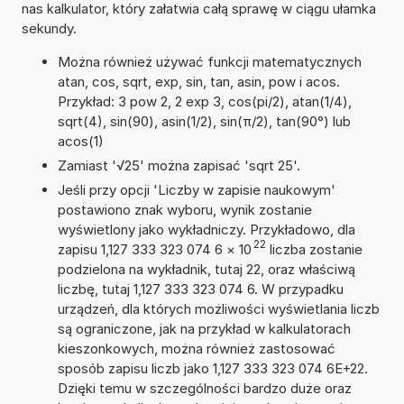
nas kalkulator, który załatwia całą sprawę w ciągu ułamka
sekundy.
Można również używać funkcji matematycznych
atan, cos, sqrt, exp, sin, tan, asin, pow i acos.
Przykład: 3 pow 2, 2 exp 3, cos(pi/2), atan(1/4),
sqrt(4), sin(90), asin(1/2), sin(π/2), tan(90°) lub
acos(1)
Zamiast '√25' można zapisać 'sqrt 25'.
Jeśli przy opcji 'Liczby w zapisie naukowym'
postawiono znak wyboru, wynik zostanie
wyświetlony jako wykładniczy. Przykładowo, dla
22
zapisu 1,127 333 323 074 6
×
10
liczba zostanie
podzielona na wykładnik, tutaj 22, oraz właściwą
liczbę, tutaj 1,127 333 323 074 6. W przypadku
urządzeń, dla których możliwości wyświetlania liczb
są ograniczone, jak na przykład w kalkulatorach
kieszonkowych, można również zastosować
sposób zapisu liczb jako 1,127 333 323 074 6E+22.
Dzięki temu w szczególności bardzo duże oraz