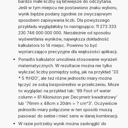
bardzo małe liczby są łatwiejsze do odczytania.
Jeśli w tym miejscu nie postawiono znaku wyboru,
wynik będzie podany zgodnie ze zwyczajowym
sposobem zapisywania liczb. Dla powyższego
przykładu wyglądałoby to następująco: 11 273 333
230 746 000 000 000. Niezależnie od sposobu
wyświetlania wyników, największa dokładność
kalkulatora to 14 miejsc. Powinno to być
wystarczająco precyzyjne dla większości aplikacji.
Ponadto kalkulator umożliwia stosowanie wyrażeń
matematycznych. W rezultacie można nie tylko
wyliczać liczby pomiędzy sobą, jak na przykład '33
* 5 ftH2O', ale też różne jednostki miary można
łączyć ze sobą bezpośrednio w przeliczeniu. Może
to wyglądać na przykład tak: '89 Foot of water
column + 61 Kiloniuton per Decymetr kwadratowy'
lub '76mm x 48cm x 20dm = ? cm^3'. Oczywiście
jednostki miary połączone w ten sposób muszą
pasować do siebie i mieć sens w danej kombinacji.
W razie potrzeby wynik można zaokrąglić do