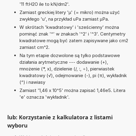
'11 ftH2O ile to kN/dm2'.
Zamiast greckiej litery 'µ' (= mikro) można użyć
zwykłego 'u', na przykład uPa zamiast µPa.
W skrótach 'kwadratowy' i 'sześcienny' można
pominąć znak '^' w znakach '^2' i '^3'. Centymetry
kwadratowe mogą być zatem zapisywane jako cm2
zamiast cm^2.
Na tym etapie dozwolone są tylko podstawowe
działania arytmetyczne --- dodawanie (+),
mnożenie (*, x), dzielenie (/, :, ÷), pierwiastek
kwadratowy (√), odejmowanie (-), pi (π), wykładnik
(^) i nawiasy
Zamiast '1,46 x 10^5' można zapisać 1,46e5. Litera
'e' oznacza 'wykładnik'.
lub: Korzystanie z kalkulatora z listami
wyboru