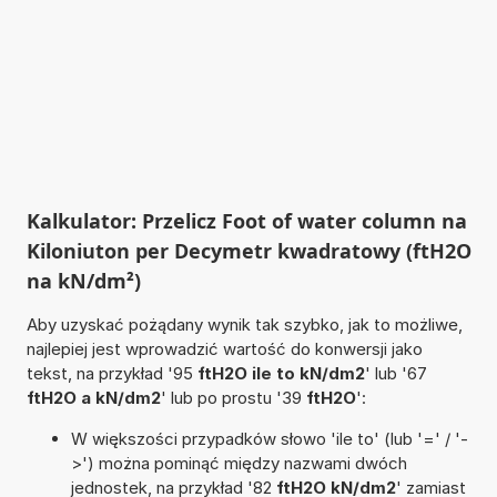
Kalkulator: Przelicz Foot of water column na
Kiloniuton per Decymetr kwadratowy (ftH2O
na kN/dm²)
Aby uzyskać pożądany wynik tak szybko, jak to możliwe,
najlepiej jest wprowadzić wartość do konwersji jako
tekst, na przykład '95
ftH2O ile to kN/dm2
' lub '67
ftH2O a kN/dm2
' lub po prostu '39
ftH2O
':
W większości przypadków słowo 'ile to' (lub '=' / '-
>') można pominąć między nazwami dwóch
jednostek, na przykład '82
ftH2O kN/dm2
' zamiast