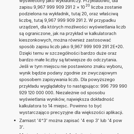
wyświetlony jako wykładniczy. Przykładowo, dla
20
zapisu 9,967 999 909 291 2
×
10
liczba zostanie
podzielona na wykładnik, tutaj 20, oraz właściwą
liczbę, tutaj 9,967 999 909 291 2. W przypadku
urządzeń, dla których możliwości wyświetlania liczb
są ograniczone, jak na przykład w kalkulatorach
kieszonkowych, można również zastosować
sposób zapisu liczb jako 9,967 999 909 291 2E+20.
Dzięki temu w szczególności bardzo duże oraz
bardzo małe liczby są łatwiejsze do odczytania.
Jeśli w tym miejscu nie postawiono znaku wyboru,
wynik będzie podany zgodnie ze zwyczajowym
sposobem zapisywania liczb. Dla powyższego
przykładu wyglądałoby to następująco: 996 799 990
929 120 000 000. Niezależnie od sposobu
wyświetlania wyników, największa dokładność
kalkulatora to 14 miejsc. Powinno to być
wystarczająco precyzyjne dla większości aplikacji.
Zamiast '4^3' można zapisać '4 exp 3' lub '4 pow
3'.