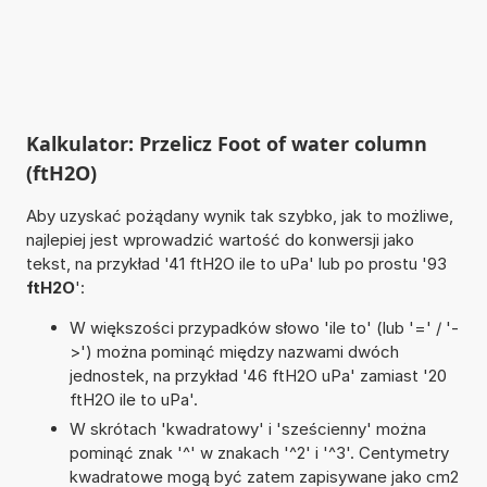
Kalkulator: Przelicz Foot of water column
(ftH2O)
Aby uzyskać pożądany wynik tak szybko, jak to możliwe,
najlepiej jest wprowadzić wartość do konwersji jako
tekst, na przykład '41 ftH2O ile to uPa' lub po prostu '93
ftH2O
':
W większości przypadków słowo 'ile to' (lub '=' / '-
>') można pominąć między nazwami dwóch
jednostek, na przykład '46 ftH2O uPa' zamiast '20
ftH2O ile to uPa'.
W skrótach 'kwadratowy' i 'sześcienny' można
pominąć znak '^' w znakach '^2' i '^3'. Centymetry
kwadratowe mogą być zatem zapisywane jako cm2