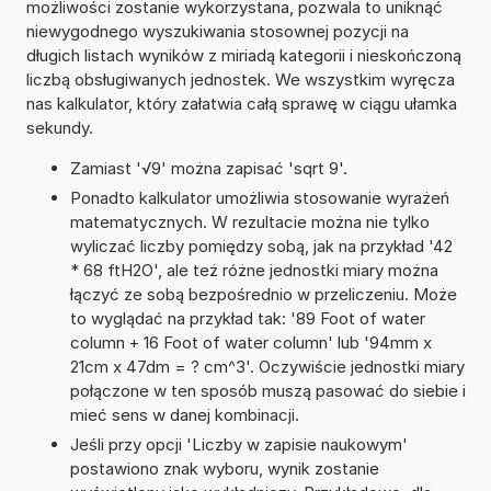
możliwości zostanie wykorzystana, pozwala to uniknąć
niewygodnego wyszukiwania stosownej pozycji na
długich listach wyników z miriadą kategorii i nieskończoną
liczbą obsługiwanych jednostek. We wszystkim wyręcza
nas kalkulator, który załatwia całą sprawę w ciągu ułamka
sekundy.
Zamiast '√9' można zapisać 'sqrt 9'.
Ponadto kalkulator umożliwia stosowanie wyrażeń
matematycznych. W rezultacie można nie tylko
wyliczać liczby pomiędzy sobą, jak na przykład '42
* 68 ftH2O', ale też różne jednostki miary można
łączyć ze sobą bezpośrednio w przeliczeniu. Może
to wyglądać na przykład tak: '89 Foot of water
column + 16 Foot of water column' lub '94mm x
21cm x 47dm = ? cm^3'. Oczywiście jednostki miary
połączone w ten sposób muszą pasować do siebie i
mieć sens w danej kombinacji.
Jeśli przy opcji 'Liczby w zapisie naukowym'
postawiono znak wyboru, wynik zostanie