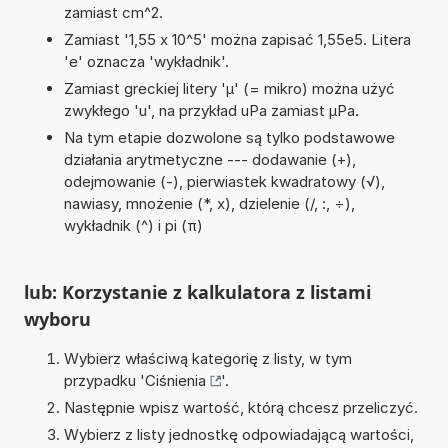
zamiast cm^2.
Zamiast '1,55 x 10^5' można zapisać 1,55e5. Litera
'e' oznacza 'wykładnik'.
Zamiast greckiej litery 'µ' (= mikro) można użyć
zwykłego 'u', na przykład uPa zamiast µPa.
Na tym etapie dozwolone są tylko podstawowe
działania arytmetyczne --- dodawanie (+),
odejmowanie (-), pierwiastek kwadratowy (√),
nawiasy, mnożenie (*, x), dzielenie (/, :, ÷),
wykładnik (^) i pi (π)
lub: Korzystanie z kalkulatora z listami
wyboru
Wybierz właściwą kategorię z listy, w tym
przypadku '
Ciśnienia
'.
Następnie wpisz wartość, którą chcesz przeliczyć.
Wybierz z listy jednostkę odpowiadającą wartości,