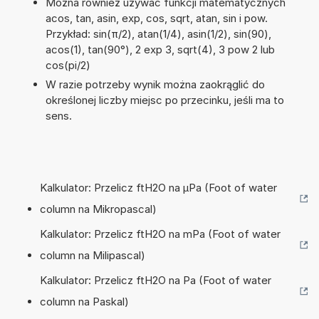
Można również używać funkcji matematycznych
acos, tan, asin, exp, cos, sqrt, atan, sin i pow.
Przykład: sin(π/2), atan(1/4), asin(1/2), sin(90),
acos(1), tan(90°), 2 exp 3, sqrt(4), 3 pow 2 lub
cos(pi/2)
W razie potrzeby wynik można zaokrąglić do
określonej liczby miejsc po przecinku, jeśli ma to
sens.
Kalkulator: Przelicz ftH2O na µPa (Foot of water
column na Mikropascal)
Kalkulator: Przelicz ftH2O na mPa (Foot of water
column na Milipascal)
Kalkulator: Przelicz ftH2O na Pa (Foot of water
column na Paskal)