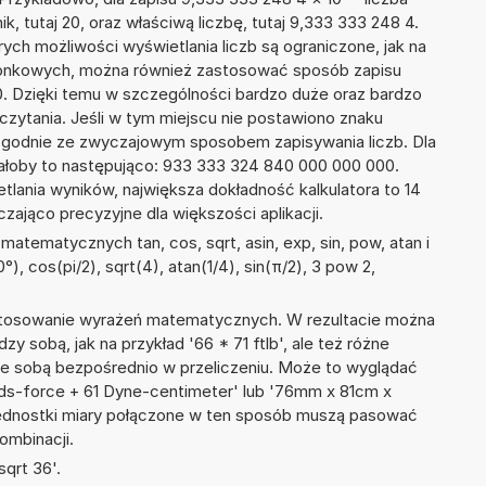
k, tutaj 20, oraz właściwą liczbę, tutaj 9,333 333 248 4.
ych możliwości wyświetlania liczb są ograniczone, jak na
szonkowych, można również zastosować sposób zapisu
0. Dzięki temu w szczególności bardzo duże oraz bardzo
dczytania. Jeśli w tym miejscu nie postawiono znaku
zgodnie ze zwyczajowym sposobem zapisywania liczb. Dla
łoby to następująco: 933 333 324 840 000 000 000.
tlania wyników, największa dokładność kalkulatora to 14
zająco precyzyjne dla większości aplikacji.
atematycznych tan, cos, sqrt, asin, exp, sin, pow, atan i
0°), cos(pi/2), sqrt(4), atan(1/4), sin(π/2), 3 pow 2,
 stosowanie wyrażeń matematycznych. W rezultacie można
zy sobą, jak na przykład '66 * 71 ftlb', ale też różne
ze sobą bezpośrednio w przeliczeniu. Może to wyglądać
nds-force + 61 Dyne-centimeter' lub '76mm x 81cm x
ednostki miary połączone w ten sposób muszą pasować
ombinacji.
qrt 36'.