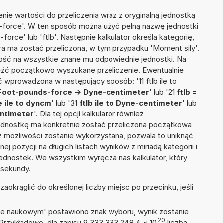
nie wartości do przeliczenia wraz z oryginalną jednostką
s-force'. W ten sposób można użyć pełną nazwę jednostki
-force' lub 'ftlb'. Następnie kalkulator określa kategorię,
óra ma zostać przeliczona, w tym przypadku 'Moment siły'.
ść na wszystkie znane mu odpowiednie jednostki. Na
eźć początkowo wyszukane przeliczenie. Ewentualnie
 wprowadzona w następujący sposób: '11 ftlb ile to
Foot-pounds-force -> Dyne-centimeter
' lub '21
ftlb =
 ile to dyncm
' lub '31
ftlb ile to Dyne-centimeter
' lub
ntimeter
'. Dla tej opcji kalkulator również
jednostkę ma konkretnie zostać przeliczona początkowa
 z możliwości zostanie wykorzystana, pozwala to uniknąć
pozycji na długich listach wyników z miriadą kategorii i
ednostek. We wszystkim wyręcza nas kalkulator, który
 sekundy.
okrąglić do określonej liczby miejsc po przecinku, jeśli
isie naukowym' postawiono znak wyboru, wynik zostanie
20
 Przykładowo, dla zapisu 9,333 333 248 4
×
10
liczba