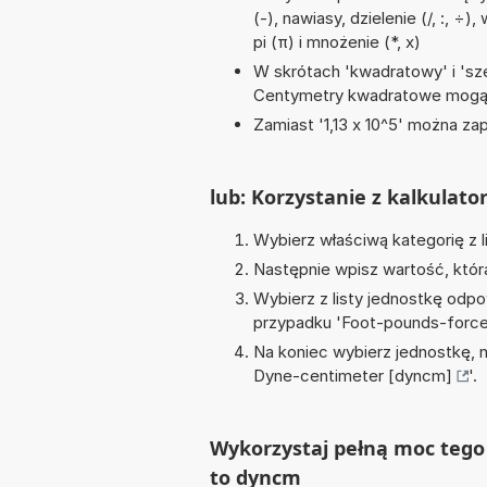
(-), nawiasy, dzielenie (/, :, ÷
pi (π) i mnożenie (*, x)
W skrótach 'kwadratowy' i 'sze
Centymetry kwadratowe mogą 
Zamiast '1,13 x 10^5' można zap
lub: Korzystanie z kalkulato
Wybierz właściwą kategorię z l
Następnie wpisz wartość, któr
Wybierz z listy jednostkę odpo
przypadku '
Foot-pounds-force 
Na koniec wybierz jednostkę, 
Dyne-centimeter [dyncm]
'.
Wykorzystaj pełną moc tego k
to dyncm