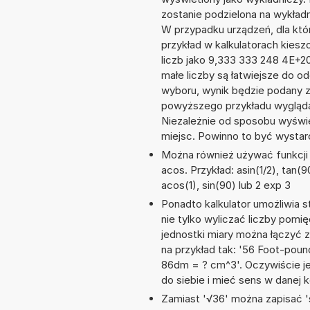
zostanie podzielona na wykładni
W przypadku urządzeń, dla któr
przykład w kalkulatorach kie
liczb jako 9,333 333 248 4E+2
małe liczby są łatwiejsze do o
wyboru, wynik będzie podany 
powyższego przykładu wygląda
Niezależnie od sposobu wyświe
miejsc. Powinno to być wystarc
Można również używać funkcji m
acos. Przykład: asin(1/2), tan(9
acos(1), sin(90) lub 2 exp 3
Ponadto kalkulator umożliwia
nie tylko wyliczać liczby pomięd
jednostki miary można łączyć 
na przykład tak: '56 Foot-pou
86dm = ? cm^3'. Oczywiście j
do siebie i mieć sens w danej k
Zamiast '√36' można zapisać 's