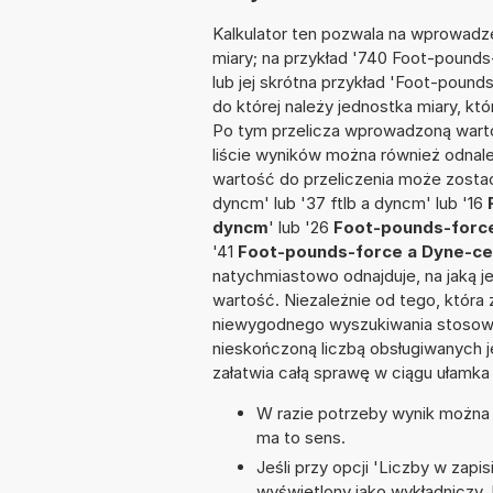
Kalkulator ten pozwala na wprowadze
miary; na przykład '740 Foot-pound
lub jej skrótna przykład 'Foot-pounds
do której należy jednostka miary, kt
Po tym przelicza wprowadzoną warto
liście wyników można również odnal
wartość do przeliczenia może zostać
dyncm' lub '37 ftlb a dyncm' lub '16
dyncm
' lub '26
Foot-pounds-force
'41
Foot-pounds-force a Dyne-ce
natychmiastowo odnajduje, na jaką 
wartość. Niezależnie od tego, która
niewygodnego wyszukiwania stosownej 
nieskończoną liczbą obsługiwanych j
załatwia całą sprawę w ciągu ułamka
W razie potrzeby wynik można za
ma to sens.
Jeśli przy opcji 'Liczby w zap
wyświetlony jako wykładniczy.