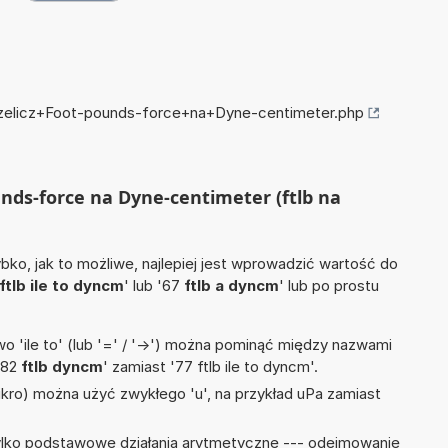
przelicz+Foot-pounds-force+na+Dyne-centimeter.php
unds-force na Dyne-centimeter (ftlb na
ko, jak to możliwe, najlepiej jest wprowadzić wartość do
ftlb ile to dyncm
' lub '67
ftlb a dyncm
' lub po prostu
 'ile to' (lub '=' / '->') można pominąć między nazwami
'82
ftlb dyncm
' zamiast '77 ftlb ile to dyncm'.
mikro) można użyć zwykłego 'u', na przykład uPa zamiast
ylko podstawowe działania arytmetyczne --- odejmowanie