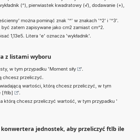
), wykładnik (^), pierwiastek kwadratowy (√), dodawanie (+),
ścienny' można pominąć znak '^' w znakach '^2' i '^3'.
być zatem zapisywane jako cm2 zamiast cm^2.
isać 1,13e5. Litera 'e' oznacza 'wykładnik'.
ra z listami wyboru
isty, w tym przypadku '
Moment siły
'.
ą chcesz przeliczyć.
wiadającą wartości, którą chcesz przeliczyć, w tym
[ftlb]
'.
na którą chcesz przeliczyć wartość, w tym przypadku '
onwertera jednostek, aby przeliczyć ftlb ile