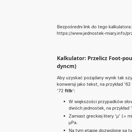
Bezpośredni link do tego kalkulatora:
https://www.jednostek-miary.info/
Kalkulator: Przelicz Foot-po
dyncm)
Aby uzyskać pożądany wynik tak szyb
konwersji jako tekst, na przykład '62
'72
ftlb
':
W większości przypadków słowo
dwóch jednostek, na przykład 
Zamiast greckiej litery 'µ' (= 
µPa.
Na tym etapie dozwolone są t