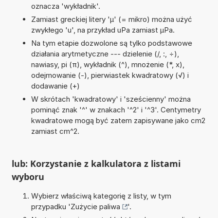
oznacza 'wykładnik'.
Zamiast greckiej litery 'µ' (= mikro) można użyć
zwykłego 'u', na przykład uPa zamiast µPa.
Na tym etapie dozwolone są tylko podstawowe
działania arytmetyczne --- dzielenie (/, :, ÷),
nawiasy, pi (π), wykładnik (^), mnożenie (*, x),
odejmowanie (-), pierwiastek kwadratowy (√) i
dodawanie (+)
W skrótach 'kwadratowy' i 'sześcienny' można
pominąć znak '^' w znakach '^2' i '^3'. Centymetry
kwadratowe mogą być zatem zapisywane jako cm2
zamiast cm^2.
lub: Korzystanie z kalkulatora z listami
wyboru
Wybierz właściwą kategorię z listy, w tym
przypadku '
Zużycie paliwa
'.