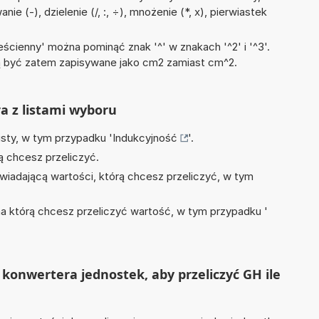
ie (-), dzielenie (/, :, ÷), mnożenie (*, x), pierwiastek
ścienny' można pominąć znak '^' w znakach '^2' i '^3'.
być zatem zapisywane jako cm2 zamiast cm^2.
ra z listami wyboru
isty, w tym przypadku '
Indukcyjność
'.
ą chcesz przeliczyć.
wiadającą wartości, którą chcesz przeliczyć, w tym
na którą chcesz przeliczyć wartość, w tym przypadku '
konwertera jednostek, aby przeliczyć GH ile