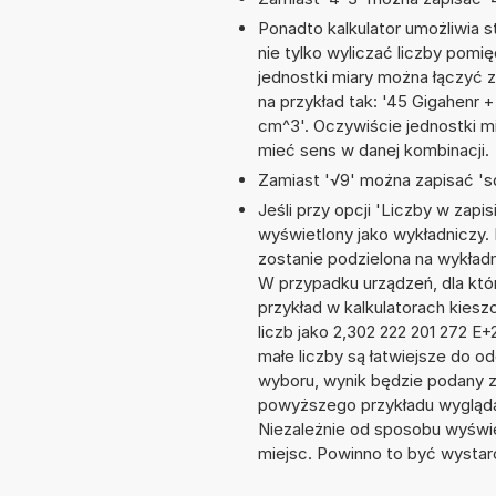
Ponadto kalkulator umożliwia
nie tylko wyliczać liczby pomię
jednostki miary można łączyć 
na przykład tak: '45 Gigahenr
cm^3'. Oczywiście jednostki m
mieć sens w danej kombinacji.
Zamiast '√9' można zapisać 'sq
Jeśli przy opcji 'Liczby w zap
wyświetlony jako wykładniczy. 
zostanie podzielona na wykładni
W przypadku urządzeń, dla któr
przykład w kalkulatorach kie
liczb jako 2,302 222 201 272 E
małe liczby są łatwiejsze do o
wyboru, wynik będzie podany 
powyższego przykładu wyglądał
Niezależnie od sposobu wyświe
miejsc. Powinno to być wystarc