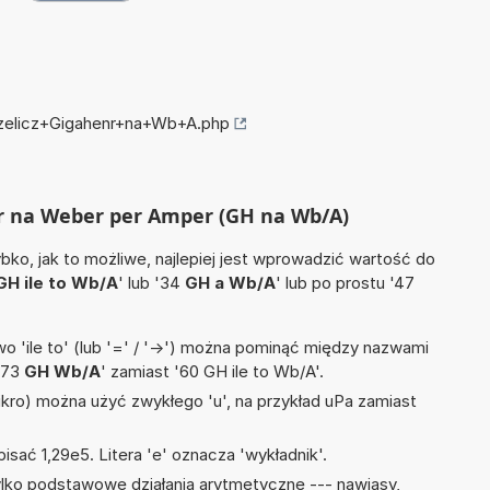
rzelicz+Gigahenr+na+Wb+A.php
nr na Weber per Amper (GH na Wb/A)
ko, jak to możliwe, najlepiej jest wprowadzić wartość do
GH ile to Wb/A
' lub '34
GH a Wb/A
' lub po prostu '47
 'ile to' (lub '=' / '->') można pominąć między nazwami
'73
GH Wb/A
' zamiast '60 GH ile to Wb/A'.
mikro) można użyć zwykłego 'u', na przykład uPa zamiast
isać 1,29e5. Litera 'e' oznacza 'wykładnik'.
lko podstawowe działania arytmetyczne --- nawiasy,