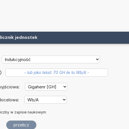
licznik jednostek
?
wyjściowa:
docelowa:
iczby w zapisie naukowym