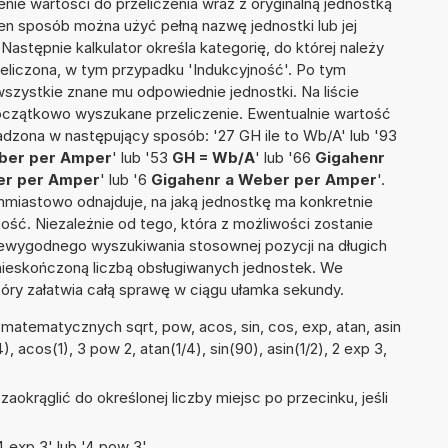
nie wartości do przeliczenia wraz z oryginalną jednostką
ten sposób można użyć pełną nazwę jednostki lub jej
 Następnie kalkulator określa kategorię, do której należy
zeliczona, w tym przypadku 'Indukcyjność'. Po tym
szystkie znane mu odpowiednie jednostki. Na liście
czątkowo wyszukane przeliczenie. Ewentualnie wartość
dzona w następujący sposób: '27 GH ile to Wb/A' lub '93
eber per Amper
' lub '53
GH = Wb/A
' lub '66
Gigahenr
er per Amper
' lub '6
Gigahenr a Weber per Amper
'.
ychmiastowo odnajduje, na jaką jednostkę ma konkretnie
ść. Niezależnie od tego, która z możliwości zostanie
iewygodnego wyszukiwania stosownej pozycji na długich
i nieskończoną liczbą obsługiwanych jednostek. We
tóry załatwia całą sprawę w ciągu ułamka sekundy.
atematycznych sqrt, pow, acos, sin, cos, exp, atan, asin
4), acos(1), 3 pow 2, atan(1/4), sin(90), asin(1/2), 2 exp 3,
okrąglić do określonej liczby miejsc po przecinku, jeśli
 exp 3' lub '4 pow 3'.