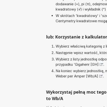
dodawanie (+), pi (π), odejmowan
kwadratowy (√) i wykładnik (^)
W skrótach 'kwadratowy' i 'sze
Centymetry kwadratowe mogą 
lub: Korzystanie z kalkulato
Wybierz właściwą kategorię z l
Następnie wpisz wartość, któr
Wybierz z listy jednostkę odpo
przypadku '
Gigahenr [GH]
'.
Na koniec wybierz jednostkę, 
Weber per Amper [Wb/A]
'.
Wykorzystaj pełną moc tego 
to Wb/A