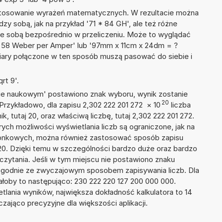
 stosowanie wyrażeń matematycznych. W rezultacie można
dzy sobą, jak na przykład '71 * 84 GH', ale też różne
ze sobą bezpośrednio w przeliczeniu. Może to wyglądać
 + 58 Weber per Amper' lub '97mm x 11cm x 24dm = ?
iary połączone w ten sposób muszą pasować do siebie i
rt 9'.
isie naukowym' postawiono znak wyboru, wynik zostanie
20
Przykładowo, dla zapisu 2,302 222 201 272
×
10
liczba
k, tutaj 20, oraz właściwą liczbę, tutaj 2,302 222 201 272.
ych możliwości wyświetlania liczb są ograniczone, jak na
szonkowych, można również zastosować sposób zapisu
+20. Dzięki temu w szczególności bardzo duże oraz bardzo
dczytania. Jeśli w tym miejscu nie postawiono znaku
zgodnie ze zwyczajowym sposobem zapisywania liczb. Dla
oby to następująco: 230 222 220 127 200 000 000.
tlania wyników, największa dokładność kalkulatora to 14
zająco precyzyjne dla większości aplikacji.