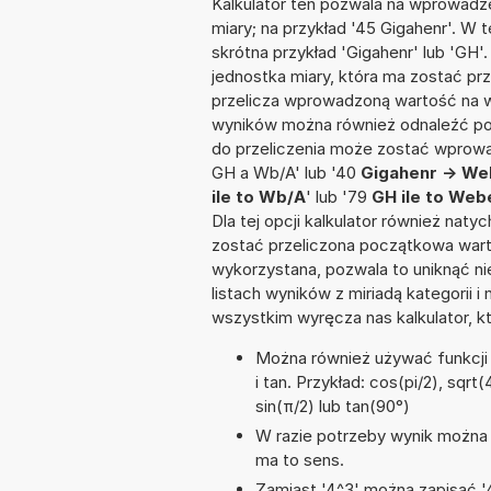
Kalkulator ten pozwala na wprowadze
miary; na przykład '45 Gigahenr'. W 
skrótna przykład 'Gigahenr' lub 'GH'.
jednostka miary, która ma zostać pr
przelicza wprowadzoną wartość na w
wyników można również odnaleźć po
do przeliczenia może zostać wprowa
GH a Wb/A' lub '40
Gigahenr -> W
ile to Wb/A
' lub '79
GH ile to Web
Dla tej opcji kalkulator również nat
zostać przeliczona początkowa warto
wykorzystana, pozwala to uniknąć n
listach wyników z miriadą kategorii 
wszystkim wyręcza nas kalkulator, k
Można również używać funkcji m
i tan. Przykład: cos(pi/2), sqrt(
sin(π/2) lub tan(90°)
W razie potrzeby wynik można za
ma to sens.
Zamiast '4^3' można zapisać '4