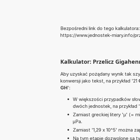
Bezpośredni link do tego kalkulatora:
https://www.jednostek-miary.info/p
Kalkulator: Przelicz Gigahe
Aby uzyskać pożądany wynik tak szyb
konwersji jako tekst, na przykład '21
GH
':
W większości przypadków słowo
dwóch jednostek, na przykład 
Zamiast greckiej litery 'µ' (= 
µPa.
Zamiast '1,29 x 10^5' można zap
Na tym etapie dozwolone są ty