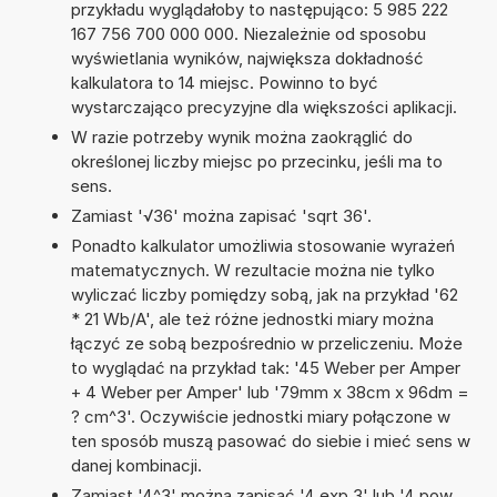
przykładu wyglądałoby to następująco: 5 985 222
167 756 700 000 000. Niezależnie od sposobu
wyświetlania wyników, największa dokładność
kalkulatora to 14 miejsc. Powinno to być
wystarczająco precyzyjne dla większości aplikacji.
W razie potrzeby wynik można zaokrąglić do
określonej liczby miejsc po przecinku, jeśli ma to
sens.
Zamiast '√36' można zapisać 'sqrt 36'.
Ponadto kalkulator umożliwia stosowanie wyrażeń
matematycznych. W rezultacie można nie tylko
wyliczać liczby pomiędzy sobą, jak na przykład '62
* 21 Wb/A', ale też różne jednostki miary można
łączyć ze sobą bezpośrednio w przeliczeniu. Może
to wyglądać na przykład tak: '45 Weber per Amper
+ 4 Weber per Amper' lub '79mm x 38cm x 96dm =
? cm^3'. Oczywiście jednostki miary połączone w
ten sposób muszą pasować do siebie i mieć sens w
danej kombinacji.
Zamiast '4^3' można zapisać '4 exp 3' lub '4 pow