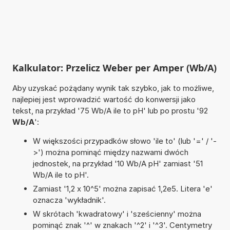
Kalkulator: Przelicz Weber per Amper (Wb/A)
Aby uzyskać pożądany wynik tak szybko, jak to możliwe,
najlepiej jest wprowadzić wartość do konwersji jako
tekst, na przykład '75 Wb/A ile to pH' lub po prostu '92
Wb/A
':
W większości przypadków słowo 'ile to' (lub '=' / '-
>') można pominąć między nazwami dwóch
jednostek, na przykład '10 Wb/A pH' zamiast '51
Wb/A ile to pH'.
Zamiast '1,2 x 10^5' można zapisać 1,2e5. Litera 'e'
oznacza 'wykładnik'.
W skrótach 'kwadratowy' i 'sześcienny' można
pominąć znak '^' w znakach '^2' i '^3'. Centymetry