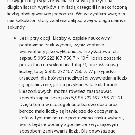
niewygodnego wyszukiwania stosownej pozycji na
długich listach wyników z miriadą kategorii i nieskończoną
liczbą obsługiwanych jednostek. We wszystkim wyręcza
nas kalkulator, który załatwia całą sprawę w ciągu ułamka
sekundy.
Jeśli przy opcji 'Liczby w zapisie naukowym'
postawiono znak wyboru, wynik zostanie
wyświetlony jako wykładniczy. Przykładowo, dla
21
zapisu 5,985 222 167 756 7
×
10
liczba zostanie
podzielona na wykładnik, tutaj 21, oraz właściwą
liczbę, tutaj 5,985 222 167 756 7. W przypadku
urządzeń, dla których możliwości wyświetlania liczb
są ograniczone, jak na przykład w kalkulatorach
kieszonkowych, można również zastosować
sposób zapisu liczb jako 5,985 222 167 756 7E+21.
Dzięki temu w szczególności bardzo duże oraz
bardzo małe liczby są łatwiejsze do odczytania.
Jeśli w tym miejscu nie postawiono znaku wyboru,
wynik będzie podany zgodnie ze zwyczajowym
sposobem zapisywania liczb. Dla powyższego