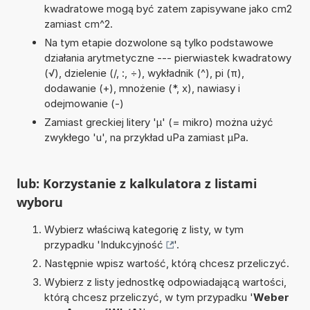
kwadratowe mogą być zatem zapisywane jako cm2
zamiast cm^2.
Na tym etapie dozwolone są tylko podstawowe
działania arytmetyczne --- pierwiastek kwadratowy
(√), dzielenie (/, :, ÷), wykładnik (^), pi (π),
dodawanie (+), mnożenie (*, x), nawiasy i
odejmowanie (-)
Zamiast greckiej litery 'µ' (= mikro) można użyć
zwykłego 'u', na przykład uPa zamiast µPa.
lub: Korzystanie z kalkulatora z listami
wyboru
Wybierz właściwą kategorię z listy, w tym
przypadku '
Indukcyjność
'.
Następnie wpisz wartość, którą chcesz przeliczyć.
Wybierz z listy jednostkę odpowiadającą wartości,
którą chcesz przeliczyć, w tym przypadku '
Weber