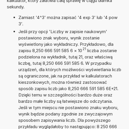
kalkulator, który załatwia całą sprawę w ciągu ułamka
sekundy.
Zamiast '4^3' można zapisać '4 exp 3' lub '4 pow
3'.
Jeśli przy opcji 'Liczby w zapisie naukowym'
postawiono znak wyboru, wynik zostanie
wyświetlony jako wykładniczy. Przykładowo, dla
21
zapisu 8,250 666 591 585 6
×
10
liczba zostanie
podzielona na wykładnik, tutaj 21, oraz właściwą
liczbę, tutaj 8,250 666 591 585 6. W przypadku
urządzeń, dla których możliwości wyświetlania liczb
są ograniczone, jak na przykład w kalkulatorach
kieszonkowych, można również zastosować
sposób zapisu liczb jako 8,250 666 591 585 6E+21.
Dzięki temu w szczególności bardzo duże oraz
bardzo małe liczby są łatwiejsze do odczytania.
Jeśli w tym miejscu nie postawiono znaku wyboru,
wynik będzie podany zgodnie ze zwyczajowym
sposobem zapisywania liczb. Dla powyższego
przykładu wyglądałoby to następująco: 8 250 666