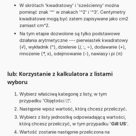
W skrótach 'kwadratowy' i 'sześcienny' można
pominąć znak '^' w znakach '^2' i '^3'. Centymetry
kwadratowe mogą być zatem zapisywane jako cm2
zamiast cm^2.
Na tym etapie dozwolone są tylko podstawowe
działania arytmetyczne --- pierwiastek kwadratowy
(√), wykładnik (^), dzielenie (/, :, ÷), dodawanie (+),
mnożenie (*, x), odejmowanie (-), nawiasy i pi (π)
lub: Korzystanie z kalkulatora z listami
wyboru
Wybierz właściwą kategorię z listy, w tym
przypadku '
Objętości
'.
Następnie wpisz wartość, którą chcesz przeliczyć.
Wybierz z listy jednostkę odpowiadającą wartości,
którą chcesz przeliczyć, w tym przypadku '
Gill US
'.
Wartość zostanie następnie przeliczona na