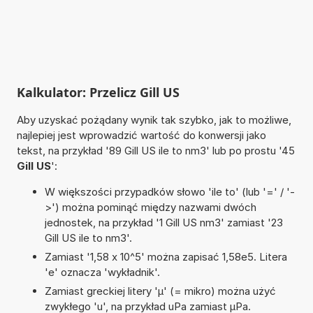
Kalkulator: Przelicz Gill US
Aby uzyskać pożądany wynik tak szybko, jak to możliwe,
najlepiej jest wprowadzić wartość do konwersji jako
tekst, na przykład '89 Gill US ile to nm3' lub po prostu '45
Gill US
':
W większości przypadków słowo 'ile to' (lub '=' / '-
>') można pominąć między nazwami dwóch
jednostek, na przykład '1 Gill US nm3' zamiast '23
Gill US ile to nm3'.
Zamiast '1,58 x 10^5' można zapisać 1,58e5. Litera
'e' oznacza 'wykładnik'.
Zamiast greckiej litery 'µ' (= mikro) można użyć
zwykłego 'u', na przykład uPa zamiast µPa.