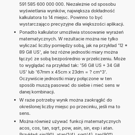
591 585 600 000 000. Niezależnie od sposobu
wyświetlania wyników, największa dokładność
kalkulatora to 14 miejsc. Powinno to być
wystarczająco precyzyjne dla większości aplikacji.
Ponadto kalkulator umożliwia stosowanie wyrażeń
matematycznych. W rezultacie można nie tylko
wyliczać liczby pomiędzy sobą, jak na przykład '12 *
89 Gill US', ale też różne jednostki miary można
łączyć ze sobą bezpośrednio w przeliczeniu. Może
to wyglądać na przykład tak: '56 Gill US + 34 Gill
US' lub '67mm x 45cm x 23dm = ? cm^3'.
Oczywiście jednostki miary połączone w ten
sposób muszą pasować do siebie i mieć sens w
danej kombinacji.
W razie potrzeby wynik można zaokrąglić do
określonej liczby miejsc po przecinku, jeśli ma to
sens.
Można również używać funkcji matematycznych
acos, cos, tan, sqrt, pow, asin, sin, exp i atan.
Przykład: sin(90), atan(1/4), sqrt(4), tan(90°),