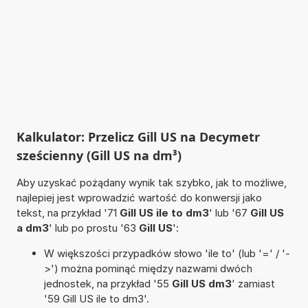
Kalkulator: Przelicz Gill US na Decymetr
sześcienny (Gill US na dm³)
Aby uzyskać pożądany wynik tak szybko, jak to możliwe,
najlepiej jest wprowadzić wartość do konwersji jako
tekst, na przykład '71
Gill US ile to dm3
' lub '67
Gill US
a dm3
' lub po prostu '63
Gill US
':
W większości przypadków słowo 'ile to' (lub '=' / '-
>') można pominąć między nazwami dwóch
jednostek, na przykład '55
Gill US dm3
' zamiast
'59 Gill US ile to dm3'.