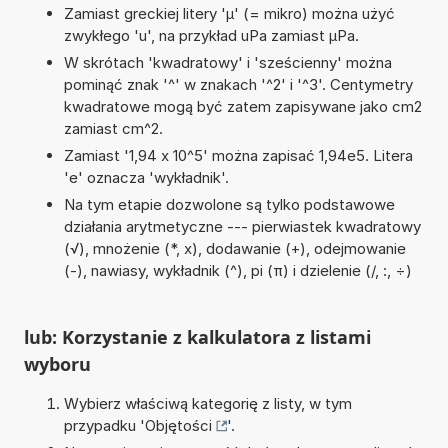
Zamiast greckiej litery 'µ' (= mikro) można użyć
zwykłego 'u', na przykład uPa zamiast µPa.
W skrótach 'kwadratowy' i 'sześcienny' można
pominąć znak '^' w znakach '^2' i '^3'. Centymetry
kwadratowe mogą być zatem zapisywane jako cm2
zamiast cm^2.
Zamiast '1,94 x 10^5' można zapisać 1,94e5. Litera
'e' oznacza 'wykładnik'.
Na tym etapie dozwolone są tylko podstawowe
działania arytmetyczne --- pierwiastek kwadratowy
(√), mnożenie (*, x), dodawanie (+), odejmowanie
(-), nawiasy, wykładnik (^), pi (π) i dzielenie (/, :, ÷)
lub: Korzystanie z kalkulatora z listami
wyboru
Wybierz właściwą kategorię z listy, w tym
przypadku '
Objętości
'.