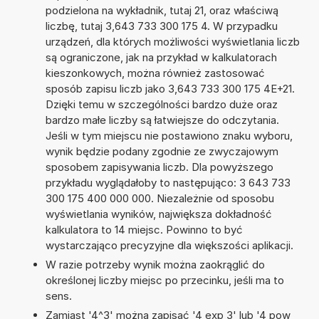
podzielona na wykładnik, tutaj 21, oraz właściwą
liczbę, tutaj 3,643 733 300 175 4. W przypadku
urządzeń, dla których możliwości wyświetlania liczb
są ograniczone, jak na przykład w kalkulatorach
kieszonkowych, można również zastosować
sposób zapisu liczb jako 3,643 733 300 175 4E+21.
Dzięki temu w szczególności bardzo duże oraz
bardzo małe liczby są łatwiejsze do odczytania.
Jeśli w tym miejscu nie postawiono znaku wyboru,
wynik będzie podany zgodnie ze zwyczajowym
sposobem zapisywania liczb. Dla powyższego
przykładu wyglądałoby to następująco: 3 643 733
300 175 400 000 000. Niezależnie od sposobu
wyświetlania wyników, największa dokładność
kalkulatora to 14 miejsc. Powinno to być
wystarczająco precyzyjne dla większości aplikacji.
W razie potrzeby wynik można zaokrąglić do
określonej liczby miejsc po przecinku, jeśli ma to
sens.
Zamiast '4^3' można zapisać '4 exp 3' lub '4 pow