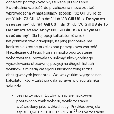
odnaleźć początkowo wyszukane przeliczenie.
Ewentualnie wartość do przeliczenia może zostać
wprowadzona w następujący sposób: '92 Gill US ile to
dm3' lub '73 Gill US a dm3' lub '88
Gill US -> Decymetr
sześcienny
' lub '84
Gill US = dm3
' lub '76
Gill US ile to
Decymetr sześcienny
' lub '68
Gill US a Decymetr
sześcienny
'. Dla tej opcji kalkulator również
natychmiastowo odnajduje, na jaką jednostkę ma
konkretnie zostać przeliczona początkowa wartość.
Niezależnie od tego, która z możliwości zostanie
wykorzystana, pozwala to uniknąć niewygodnego
wyszukiwania stosownej pozycji na długich listach
wyników z miriadą kategorii i nieskończoną liczbą
obsługiwanych jednostek. We wszystkim wyręcza nas
kalkulator, który załatwia całą sprawę w ciągu ułamka
sekundy.
Jeśli przy opcji 'Liczby w zapisie naukowym'
postawiono znak wyboru, wynik zostanie
wyświetlony jako wykładniczy. Przykładowo, dla
21
zapisu 3,643 733 300 175 4
×
10
liczba zostanie