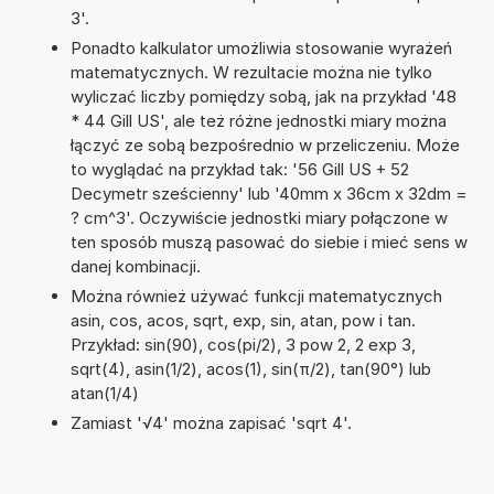
3'.
Ponadto kalkulator umożliwia stosowanie wyrażeń
matematycznych. W rezultacie można nie tylko
wyliczać liczby pomiędzy sobą, jak na przykład '48
* 44 Gill US', ale też różne jednostki miary można
łączyć ze sobą bezpośrednio w przeliczeniu. Może
to wyglądać na przykład tak: '56 Gill US + 52
Decymetr sześcienny' lub '40mm x 36cm x 32dm =
? cm^3'. Oczywiście jednostki miary połączone w
ten sposób muszą pasować do siebie i mieć sens w
danej kombinacji.
Można również używać funkcji matematycznych
asin, cos, acos, sqrt, exp, sin, atan, pow i tan.
Przykład: sin(90), cos(pi/2), 3 pow 2, 2 exp 3,
sqrt(4), asin(1/2), acos(1), sin(π/2), tan(90°) lub
atan(1/4)
Zamiast '√4' można zapisać 'sqrt 4'.