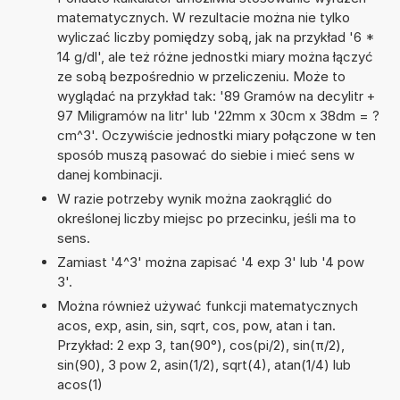
matematycznych. W rezultacie można nie tylko
wyliczać liczby pomiędzy sobą, jak na przykład '6 *
14 g/dl', ale też różne jednostki miary można łączyć
ze sobą bezpośrednio w przeliczeniu. Może to
wyglądać na przykład tak: '89 Gramów na decylitr +
97 Miligramów na litr' lub '22mm x 30cm x 38dm = ?
cm^3'. Oczywiście jednostki miary połączone w ten
sposób muszą pasować do siebie i mieć sens w
danej kombinacji.
W razie potrzeby wynik można zaokrąglić do
określonej liczby miejsc po przecinku, jeśli ma to
sens.
Zamiast '4^3' można zapisać '4 exp 3' lub '4 pow
3'.
Można również używać funkcji matematycznych
acos, exp, asin, sin, sqrt, cos, pow, atan i tan.
Przykład: 2 exp 3, tan(90°), cos(pi/2), sin(π/2),
sin(90), 3 pow 2, asin(1/2), sqrt(4), atan(1/4) lub
acos(1)