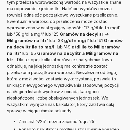
tym przelicza wprowadzoną wartość na wszystkie znane
mu odpowiednie jednostki. Na liście wyników można
również odnaleźć początkowo wyszukane przeliczenie.
Ewentualnie wartość do przeliczenia może zostać
wprowadzona w następujący sposób: '17 g/dl ile to mg/l'
lub '58 g/dl a mg/l' lub '25
Gramów na decylitr ->
Miligramów na litr
' lub '33
g/dl = mg/l
' lub '41
Gramów
na decylitr ile to mg/l
' lub '49
g/dl ile to Miligramów
na litr
' lub '65
Gramów na decylitr a Miligramów na
litr
'. Dla tej opcji kalkulator również natychmiastowo
odnajduje, na jaką jednostkę ma konkretnie zostać
przeliczona początkowa wartość. Niezależnie od tego,
która z możliwości zostanie wykorzystana, pozwala to
uniknąć niewygodnego wyszukiwania stosownej pozycji
na długich listach wyników z miriadą kategorii i
nieskończoną liczbą obsługiwanych jednostek. We
wszystkim wyręcza nas kalkulator, który załatwia całą
sprawę w ciągu ułamka sekundy.
Zamiast '√25' można zapisać 'sqrt 25'.
Ponadto kalkulator umożliwia stosowanie wyrażeń