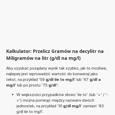
Kalkulator: Przelicz Gramów na decylitr na
Miligramów na litr (g/dl na mg/l)
Aby uzyskać pożądany wynik tak szybko, jak to możliwe,
najlepiej jest wprowadzić wartość do konwersji jako
tekst, na przykład '59
g/dl ile to mg/l
' lub '67
g/dl a
mg/l
' lub po prostu '75
g/dl
':
W większości przypadków słowo 'ile to' (lub '=' / '-
>') można pominąć między nazwami dwóch
jednostek, na przykład '91
g/dl mg/l
' zamiast '83
g/dl ile to mg/l'.