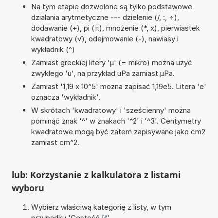
Na tym etapie dozwolone są tylko podstawowe
działania arytmetyczne --- dzielenie (/, :, ÷),
dodawanie (+), pi (π), mnożenie (*, x), pierwiastek
kwadratowy (√), odejmowanie (-), nawiasy i
wykładnik (^)
Zamiast greckiej litery 'µ' (= mikro) można użyć
zwykłego 'u', na przykład uPa zamiast µPa.
Zamiast '1,19 x 10^5' można zapisać 1,19e5. Litera 'e'
oznacza 'wykładnik'.
W skrótach 'kwadratowy' i 'sześcienny' można
pominąć znak '^' w znakach '^2' i '^3'. Centymetry
kwadratowe mogą być zatem zapisywane jako cm2
zamiast cm^2.
lub: Korzystanie z kalkulatora z listami
wyboru
Wybierz właściwą kategorię z listy, w tym
przypadku '
Gęstość
'.