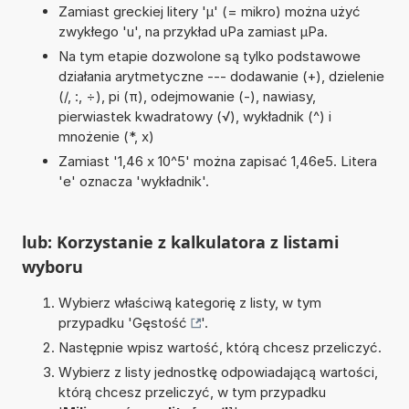
Zamiast greckiej litery 'µ' (= mikro) można użyć
zwykłego 'u', na przykład uPa zamiast µPa.
Na tym etapie dozwolone są tylko podstawowe
działania arytmetyczne --- dodawanie (+), dzielenie
(/, :, ÷), pi (π), odejmowanie (-), nawiasy,
pierwiastek kwadratowy (√), wykładnik (^) i
mnożenie (*, x)
Zamiast '1,46 x 10^5' można zapisać 1,46e5. Litera
'e' oznacza 'wykładnik'.
lub: Korzystanie z kalkulatora z listami
wyboru
Wybierz właściwą kategorię z listy, w tym
przypadku '
Gęstość
'.
Następnie wpisz wartość, którą chcesz przeliczyć.
Wybierz z listy jednostkę odpowiadającą wartości,
którą chcesz przeliczyć, w tym przypadku