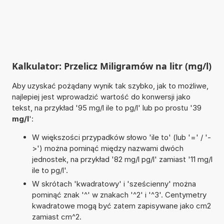
Kalkulator: Przelicz Miligramów na litr (mg/l)
Aby uzyskać pożądany wynik tak szybko, jak to możliwe,
najlepiej jest wprowadzić wartość do konwersji jako
tekst, na przykład '95 mg/l ile to pg/l' lub po prostu '39
mg/l
':
W większości przypadków słowo 'ile to' (lub '=' / '-
>') można pominąć między nazwami dwóch
jednostek, na przykład '82 mg/l pg/l' zamiast '11 mg/l
ile to pg/l'.
W skrótach 'kwadratowy' i 'sześcienny' można
pominąć znak '^' w znakach '^2' i '^3'. Centymetry
kwadratowe mogą być zatem zapisywane jako cm2
zamiast cm^2.