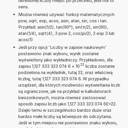
określonej liczby miejsc po przecinku, jeśli ma to
sens.
Można również używać funkcji matematycznych
pow, sqrt, exp, acos, asin, atan, sin, cos i tan.
Przykład: asin(1/2), tan(90°), sin(π/2), sin(90),
atan(1/4), sqrt(4), 3 pow 2, cos(pi/2), 2 exp 3 lub
acos(1)
Jeśli przy opcji 'Liczby w zapisie naukowym'
postawiono znak wyboru, wynik zostanie
wyświetlony jako wykładniczy. Przykładowo, dla
22
zapisu 1,127 333 323 074 6
×
10
liczba zostanie
podzielona na wykładnik, tutaj 22, oraz właściwą
liczbę, tutaj 1,127 333 323 074 6. W przypadku
urządzeń, dla których możliwości wyświetlania liczb
są ograniczone, jak na przykład w kalkulatorach
kieszonkowych, można również zastosować
sposób zapisu liczb jako 1,127 333 323 074 6E+22.
Dzięki temu w szczególności bardzo duże oraz
bardzo małe liczby są łatwiejsze do odczytania.
Jeśli w tym miejscu nie postawiono znaku wyboru,