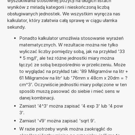
wyszukiwania stosownej pozycji na długich listach
wyników z miriadą kategorii i nieskończoną liczbą
obsługiwanych jednostek. We wszystkim wyręcza nas
kalkulator, który załatwia całą sprawę w ciągu ułamka
sekundy.
Ponadto kalkulator umożliwia stosowanie wyrażeń
matematycznych. W rezultacie można nie tylko
wyliczać liczby pomiędzy sobą, jak na przykład '33
* 5 mg/l', ale też różne jednostki miary można
łączyć ze sobą bezpośrednio w przeliczeniu. Może
to wyglądać na przykład tak: '89 Miligramów na litr +
61 Miligramów na litr' lub '76mm x 48cm x 20dm = ?
cm^3'. Oczywiście jednostki miary połączone w ten
sposób muszą pasować do siebie i mieć sens w
danej kombinacji.
Zamiast '4^3' można zapisać '4 exp 3' lub '4 pow
3'.
Zamiast '√9' można zapisać 'sqrt 9'.
W razie potrzeby wynik można zaokrąglić do