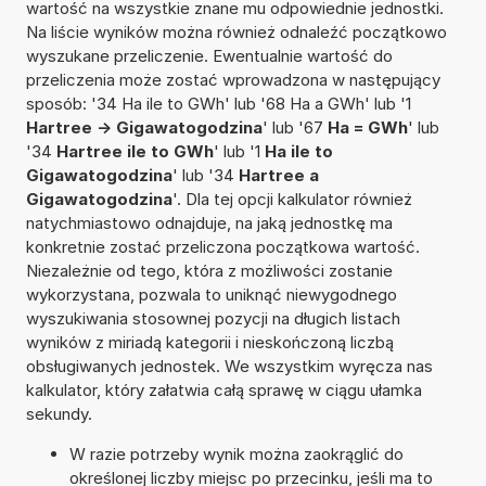
wartość na wszystkie znane mu odpowiednie jednostki.
Na liście wyników można również odnaleźć początkowo
wyszukane przeliczenie. Ewentualnie wartość do
przeliczenia może zostać wprowadzona w następujący
sposób: '34 Ha ile to GWh' lub '68 Ha a GWh' lub '1
Hartree -> Gigawatogodzina
' lub '67
Ha = GWh
' lub
'34
Hartree ile to GWh
' lub '1
Ha ile to
Gigawatogodzina
' lub '34
Hartree a
Gigawatogodzina
'. Dla tej opcji kalkulator również
natychmiastowo odnajduje, na jaką jednostkę ma
konkretnie zostać przeliczona początkowa wartość.
Niezależnie od tego, która z możliwości zostanie
wykorzystana, pozwala to uniknąć niewygodnego
wyszukiwania stosownej pozycji na długich listach
wyników z miriadą kategorii i nieskończoną liczbą
obsługiwanych jednostek. We wszystkim wyręcza nas
kalkulator, który załatwia całą sprawę w ciągu ułamka
sekundy.
W razie potrzeby wynik można zaokrąglić do
określonej liczby miejsc po przecinku, jeśli ma to