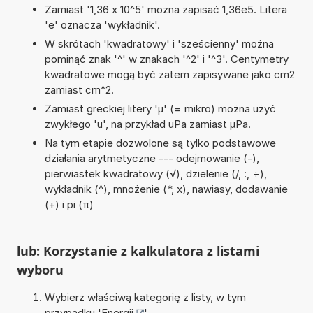
Zamiast '1,36 x 10^5' można zapisać 1,36e5. Litera
'e' oznacza 'wykładnik'.
W skrótach 'kwadratowy' i 'sześcienny' można
pominąć znak '^' w znakach '^2' i '^3'. Centymetry
kwadratowe mogą być zatem zapisywane jako cm2
zamiast cm^2.
Zamiast greckiej litery 'µ' (= mikro) można użyć
zwykłego 'u', na przykład uPa zamiast µPa.
Na tym etapie dozwolone są tylko podstawowe
działania arytmetyczne --- odejmowanie (-),
pierwiastek kwadratowy (√), dzielenie (/, :, ÷),
wykładnik (^), mnożenie (*, x), nawiasy, dodawanie
(+) i pi (π)
lub: Korzystanie z kalkulatora z listami
wyboru
Wybierz właściwą kategorię z listy, w tym
przypadku '
Energii
'.