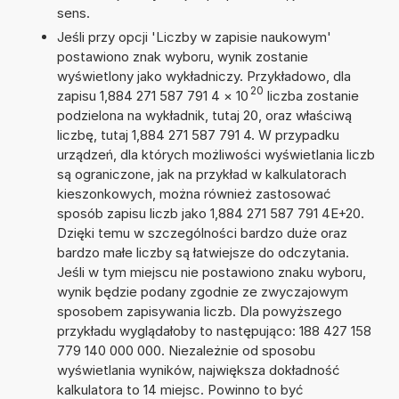
sens.
Jeśli przy opcji 'Liczby w zapisie naukowym'
postawiono znak wyboru, wynik zostanie
wyświetlony jako wykładniczy. Przykładowo, dla
20
zapisu 1,884 271 587 791 4
×
10
liczba zostanie
podzielona na wykładnik, tutaj 20, oraz właściwą
liczbę, tutaj 1,884 271 587 791 4. W przypadku
urządzeń, dla których możliwości wyświetlania liczb
są ograniczone, jak na przykład w kalkulatorach
kieszonkowych, można również zastosować
sposób zapisu liczb jako 1,884 271 587 791 4E+20.
Dzięki temu w szczególności bardzo duże oraz
bardzo małe liczby są łatwiejsze do odczytania.
Jeśli w tym miejscu nie postawiono znaku wyboru,
wynik będzie podany zgodnie ze zwyczajowym
sposobem zapisywania liczb. Dla powyższego
przykładu wyglądałoby to następująco: 188 427 158
779 140 000 000. Niezależnie od sposobu
wyświetlania wyników, największa dokładność
kalkulatora to 14 miejsc. Powinno to być