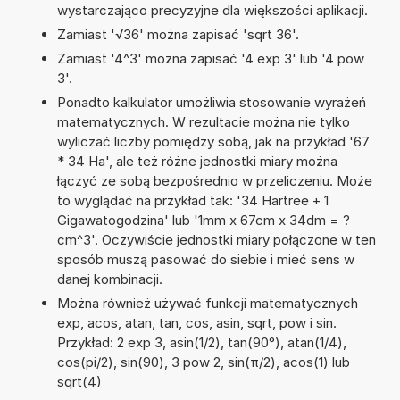
wystarczająco precyzyjne dla większości aplikacji.
Zamiast '√36' można zapisać 'sqrt 36'.
Zamiast '4^3' można zapisać '4 exp 3' lub '4 pow
3'.
Ponadto kalkulator umożliwia stosowanie wyrażeń
matematycznych. W rezultacie można nie tylko
wyliczać liczby pomiędzy sobą, jak na przykład '67
* 34 Ha', ale też różne jednostki miary można
łączyć ze sobą bezpośrednio w przeliczeniu. Może
to wyglądać na przykład tak: '34 Hartree + 1
Gigawatogodzina' lub '1mm x 67cm x 34dm = ?
cm^3'. Oczywiście jednostki miary połączone w ten
sposób muszą pasować do siebie i mieć sens w
danej kombinacji.
Można również używać funkcji matematycznych
exp, acos, atan, tan, cos, asin, sqrt, pow i sin.
Przykład: 2 exp 3, asin(1/2), tan(90°), atan(1/4),
cos(pi/2), sin(90), 3 pow 2, sin(π/2), acos(1) lub
sqrt(4)