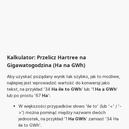
Kalkulator: Przelicz Hartree na
Gigawatogodzina (Ha na GWh)
Aby uzyskać pożądany wynik tak szybko, jak to możliwe,
najlepiej jest wprowadzić wartość do konwersji jako
tekst, na przykład '34
Ha ile to GWh
' lub '1
Ha a GWh
'
lub po prostu '67
Ha
':
W większości przypadków słowo 'ile to' (lub '=' / '-
>') można pominąć między nazwami dwóch
jednostek, na przykład '1
Ha GWh
' zamiast '34 Ha
ile to GWh'.