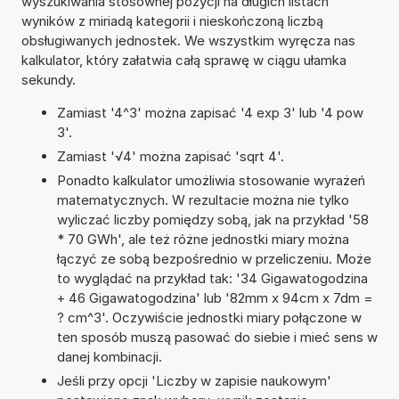
wyszukiwania stosownej pozycji na długich listach
wyników z miriadą kategorii i nieskończoną liczbą
obsługiwanych jednostek. We wszystkim wyręcza nas
kalkulator, który załatwia całą sprawę w ciągu ułamka
sekundy.
Zamiast '4^3' można zapisać '4 exp 3' lub '4 pow
3'.
Zamiast '√4' można zapisać 'sqrt 4'.
Ponadto kalkulator umożliwia stosowanie wyrażeń
matematycznych. W rezultacie można nie tylko
wyliczać liczby pomiędzy sobą, jak na przykład '58
* 70 GWh', ale też różne jednostki miary można
łączyć ze sobą bezpośrednio w przeliczeniu. Może
to wyglądać na przykład tak: '34 Gigawatogodzina
+ 46 Gigawatogodzina' lub '82mm x 94cm x 7dm =
? cm^3'. Oczywiście jednostki miary połączone w
ten sposób muszą pasować do siebie i mieć sens w
danej kombinacji.
Jeśli przy opcji 'Liczby w zapisie naukowym'