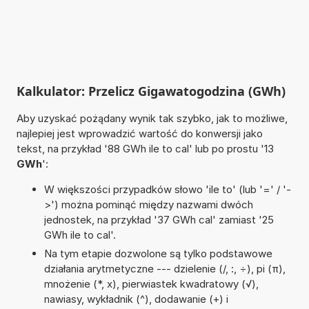
Kalkulator: Przelicz Gigawatogodzina (GWh)
Aby uzyskać pożądany wynik tak szybko, jak to możliwe,
najlepiej jest wprowadzić wartość do konwersji jako
tekst, na przykład '88 GWh ile to cal' lub po prostu '13
GWh
':
W większości przypadków słowo 'ile to' (lub '=' / '-
>') można pominąć między nazwami dwóch
jednostek, na przykład '37 GWh cal' zamiast '25
GWh ile to cal'.
Na tym etapie dozwolone są tylko podstawowe
działania arytmetyczne --- dzielenie (/, :, ÷), pi (π),
mnożenie (*, x), pierwiastek kwadratowy (√),
nawiasy, wykładnik (^), dodawanie (+) i