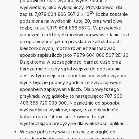
postawiono znak wyboru, wynik zostanie
wyświetlony jako wykładniczy. Przykładowo, dla
20
zapisu 7,879 604 866 567 2
×
10
liczba zostanie
podzielona na wykładnik, tutaj 20, oraz właściwą
liczbę, tutaj 7,879 604 866 567 2. W przypadku
urządzeń, dla których możliwości wyświetlania liczb
są ograniczone, jak na przykład w kalkulatorach
kieszonkowych, można również zastosować
sposób zapisu liczb jako 7,879 604 866 567 2E+20.
Dzięki temu w szczególności bardzo duże oraz
bardzo małe liczby są łatwiejsze do odczytania.
Jeśli w tym miejscu nie postawiono znaku wyboru,
wynik będzie podany zgodnie ze zwyczajowym
sposobem zapisywania liczb. Dla powyższego
przykładu wyglądałoby to następująco: 787 960
486 656 720 000 000. Niezależnie od sposobu
wyświetlania wyników, największa dokładność
kalkulatora to 14 miejsc. Powinno to być
wystarczająco precyzyjne dla większości aplikacji.
W razie potrzeby wynik można zaokrąglić do
określonej liczby miejsc po przecinku, jeśli ma to