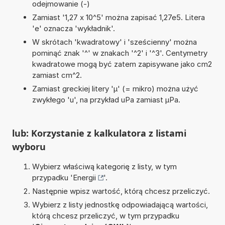
odejmowanie (-)
Zamiast '1,27 x 10^5' można zapisać 1,27e5. Litera
'e' oznacza 'wykładnik'.
W skrótach 'kwadratowy' i 'sześcienny' można
pominąć znak '^' w znakach '^2' i '^3'. Centymetry
kwadratowe mogą być zatem zapisywane jako cm2
zamiast cm^2.
Zamiast greckiej litery 'µ' (= mikro) można użyć
zwykłego 'u', na przykład uPa zamiast µPa.
lub: Korzystanie z kalkulatora z listami
wyboru
Wybierz właściwą kategorię z listy, w tym
przypadku '
Energii
'.
Następnie wpisz wartość, którą chcesz przeliczyć.
Wybierz z listy jednostkę odpowiadającą wartości,
którą chcesz przeliczyć, w tym przypadku