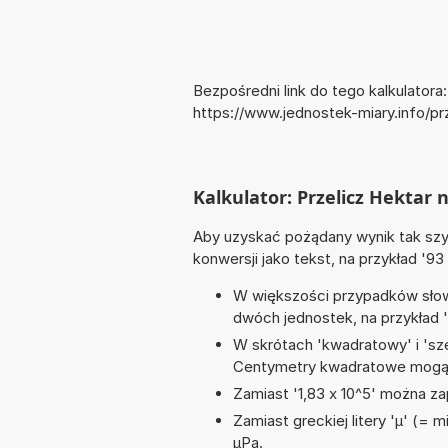
Bezpośredni link do tego kalkulatora:
https://www.jednostek-miary.info/
Kalkulator: Przelicz Hekta
Aby uzyskać pożądany wynik tak szyb
konwersji jako tekst, na przykład '93
W większości przypadków słowo
dwóch jednostek, na przykład 
W skrótach 'kwadratowy' i 'sze
Centymetry kwadratowe mogą 
Zamiast '1,83 x 10^5' można zap
Zamiast greckiej litery 'µ' (= 
µPa.