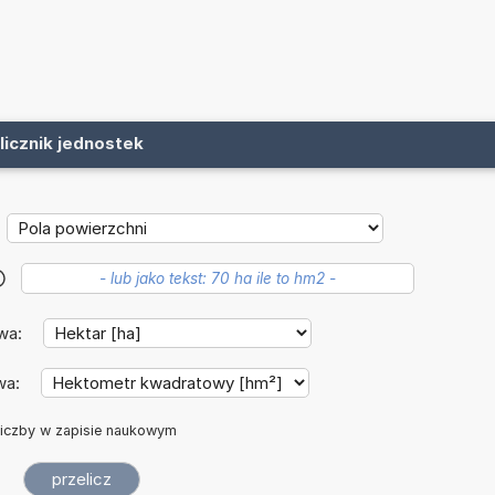
licznik jednostek
?
wa:
wa:
iczby w zapisie naukowym