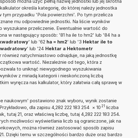
n sposób można użyć pełną nazwę jednostki lub jej skrótna
 kalkulator określa kategorię, do której należy jednostka
w tym przypadku 'Pola powierzchni'. Po tym przelicza
nane mu odpowiednie jednostki. Na liście wyników
 wyszukane przeliczenie. Ewentualnie wartość do
a w następujący sposób: '81 ha ile to hm2' lub '84 ha a
 kwadratowy
' lub '62
ha = hm2
' lub '3
Hektar ile to
 kwadratowy
' lub '24
Hektar a Hektometr
ator również natychmiastowo odnajduje, na jaką jednostkę
czątkowa wartość. Niezależnie od tego, która z
pozwala to uniknąć niewygodnego wyszukiwania
wyników z miriadą kategorii i nieskończoną liczbą
im wyręcza nas kalkulator, który załatwia całą sprawę w
isie naukowym' postawiono znak wyboru, wynik zostanie
21
 Przykładowo, dla zapisu 4,282 222 183 254
×
10
liczba
k, tutaj 21, oraz właściwą liczbę, tutaj 4,282 222 183 254.
ych możliwości wyświetlania liczb są ograniczone, jak na
szonkowych, można również zastosować sposób zapisu
+21. Dzięki temu w szczególności bardzo duże oraz bardzo