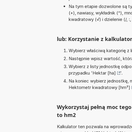
Na tym etapie dozwolone są t
(+), nawiasy, wykładnik (^), mn
kwadratowy (√) i dzielenie (/, :,
lub: Korzystanie z kalkulato
Wybierz właściwą kategorię z l
Następnie wpisz wartość, któr
Wybierz z listy jednostkę odpo
przypadku '
Hektar [ha]
'.
Na koniec wybierz jednostkę, 
Hektometr kwadratowy [hm²]
Wykorzystaj pełną moc tego 
to hm2
Kalkulator ten pozwala na wprowadze