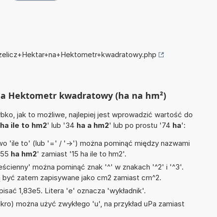
przelicz+Hektar+na+Hektometr+kwadratowy.php
r na Hektometr kwadratowy (ha na hm²)
ko, jak to możliwe, najlepiej jest wprowadzić wartość do
ha ile to hm2
' lub '34
ha a hm2
' lub po prostu '74
ha
':
 'ile to' (lub '=' / '->') można pominąć między nazwami
'55
ha hm2
' zamiast '15 ha ile to hm2'.
ścienny' można pominąć znak '^' w znakach '^2' i '^3'.
być zatem zapisywane jako cm2 zamiast cm^2.
isać 1,83e5. Litera 'e' oznacza 'wykładnik'.
mikro) można użyć zwykłego 'u', na przykład uPa zamiast