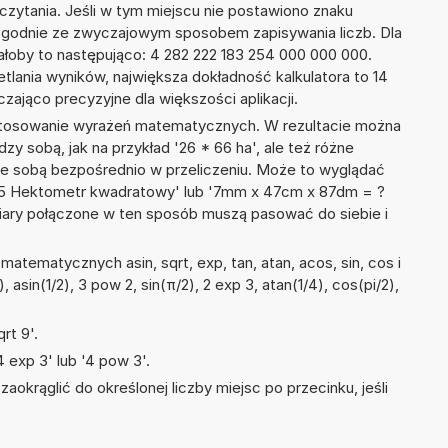
dczytania. Jeśli w tym miejscu nie postawiono znaku
zgodnie ze zwyczajowym sposobem zapisywania liczb. Dla
łoby to następująco: 4 282 222 183 254 000 000 000.
tlania wyników, największa dokładność kalkulatora to 14
zająco precyzyjne dla większości aplikacji.
 stosowanie wyrażeń matematycznych. W rezultacie można
dzy sobą, jak na przykład '26 * 66 ha', ale też różne
ze sobą bezpośrednio w przeliczeniu. Może to wyglądać
 85 Hektometr kwadratowy' lub '7mm x 47cm x 87dm = ?
iary połączone w ten sposób muszą pasować do siebie i
atematycznych asin, sqrt, exp, tan, atan, acos, sin, cos i
, asin(1/2), 3 pow 2, sin(π/2), 2 exp 3, atan(1/4), cos(pi/2),
rt 9'.
 exp 3' lub '4 pow 3'.
okrąglić do określonej liczby miejsc po przecinku, jeśli