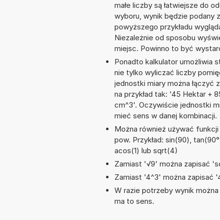
małe liczby są łatwiejsze do o
wyboru, wynik będzie podany 
powyższego przykładu wygląda
Niezależnie od sposobu wyświe
miejsc. Powinno to być wystarc
Ponadto kalkulator umożliwia
nie tylko wyliczać liczby pomię
jednostki miary można łączyć 
na przykład tak: '45 Hektar +
cm^3'. Oczywiście jednostki m
mieć sens w danej kombinacji.
Można również używać funkcji m
pow. Przykład: sin(90), tan(90°)
acos(1) lub sqrt(4)
Zamiast '√9' można zapisać 'sq
Zamiast '4^3' można zapisać '4
W razie potrzeby wynik można za
ma to sens.