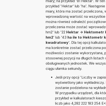
miary; na przykład '81 Hektar'. W te
przykład 'Hektar' lub 'ha'. Następnie
miary, która ma zostać przeliczona, 
wprowadzoną wartość na wszystkie z
można również odnaleźć początkowo
przeliczenia może zostać wprowadzon
hm2' lub '22
Hektar -> Hektometr
hm2
' lub '43
ha ile to Hektometr
kwadratowy
'. Dla tej opcji kalkul
ma konkretnie zostać przeliczona po
możliwości zostanie wykorzystana, 
stosownej pozycji na długich listach 
obsługiwanych jednostek. We wszystk
ciągu ułamka sekundy.
Jeśli przy opcji 'Liczby w zap
wyświetlony jako wykładniczy.
zostanie podzielona na wykładni
W przypadku urządzeń, dla któr
przykład w kalkulatorach kie
liczb jako 4,282 222 183 254 E