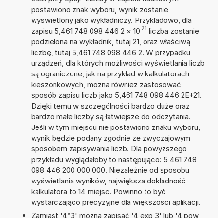
postawiono znak wyboru, wynik zostanie
wyświetlony jako wykładniczy. Przykładowo, dla
21
zapisu 5,461 748 098 446 2
×
10
liczba zostanie
podzielona na wykładnik, tutaj 21, oraz właściwą
liczbę, tutaj 5,461 748 098 446 2. W przypadku
urządzeń, dla których możliwości wyświetlania liczb
są ograniczone, jak na przykład w kalkulatorach
kieszonkowych, można również zastosować
sposób zapisu liczb jako 5,461 748 098 446 2E+21.
Dzięki temu w szczególności bardzo duże oraz
bardzo małe liczby są łatwiejsze do odczytania.
Jeśli w tym miejscu nie postawiono znaku wyboru,
wynik będzie podany zgodnie ze zwyczajowym
sposobem zapisywania liczb. Dla powyższego
przykładu wyglądałoby to następująco: 5 461 748
098 446 200 000 000. Niezależnie od sposobu
wyświetlania wyników, największa dokładność
kalkulatora to 14 miejsc. Powinno to być
wystarczająco precyzyjne dla większości aplikacji.
Zamiast '4^3' można zapisać '4 exp 3' lub '4 pow