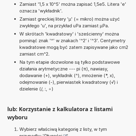
Zamiast '1,5 x 10^5' można zapisać 1,5e5. Litera 'e'
oznacza 'wykładnik'.
Zamiast greckiej litery 'µ' (= mikro) można użyć
zwykłego 'u', na przykład uPa zamiast µPa.
W skrótach 'kwadratowy' i 'sześcienny' można
pominąć znak '^' w znakach '^2' i '^3'. Centymetry
kwadratowe mogą być zatem zapisywane jako cm2
zamiast cm^2.
Na tym etapie dozwolone są tylko podstawowe
działania arytmetyczne --- pi (π), nawiasy,
dodawanie (+), wykładnik (^), mnożenie (*, x),
odejmowanie (-), pierwiastek kwadratowy (√) i
dzielenie (/, :, ÷)
lub: Korzystanie z kalkulatora z listami
wyboru
Wybierz właściwą kategorię z listy, w tym
przypadku '
Długości
'.