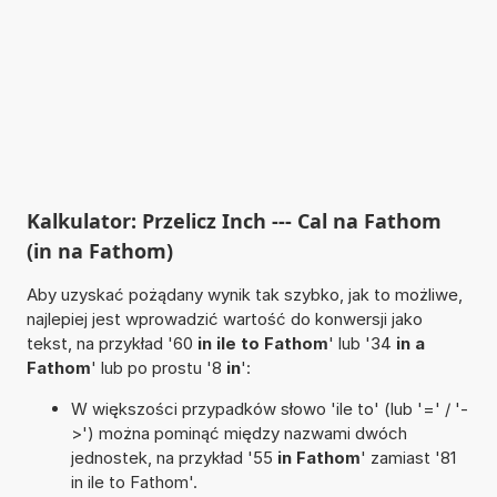
Kalkulator: Przelicz Inch --- Cal na Fathom
(in na Fathom)
Aby uzyskać pożądany wynik tak szybko, jak to możliwe,
najlepiej jest wprowadzić wartość do konwersji jako
tekst, na przykład '60
in ile to Fathom
' lub '34
in a
Fathom
' lub po prostu '8
in
':
W większości przypadków słowo 'ile to' (lub '=' / '-
>') można pominąć między nazwami dwóch
jednostek, na przykład '55
in Fathom
' zamiast '81
in ile to Fathom'.