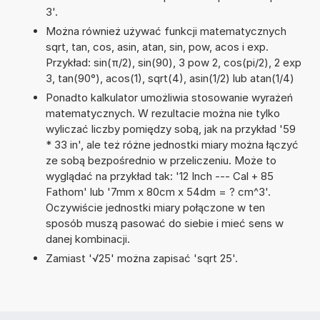
3'.
Można również używać funkcji matematycznych
sqrt, tan, cos, asin, atan, sin, pow, acos i exp.
Przykład: sin(π/2), sin(90), 3 pow 2, cos(pi/2), 2 exp
3, tan(90°), acos(1), sqrt(4), asin(1/2) lub atan(1/4)
Ponadto kalkulator umożliwia stosowanie wyrażeń
matematycznych. W rezultacie można nie tylko
wyliczać liczby pomiędzy sobą, jak na przykład '59
* 33 in', ale też różne jednostki miary można łączyć
ze sobą bezpośrednio w przeliczeniu. Może to
wyglądać na przykład tak: '12 Inch --- Cal + 85
Fathom' lub '7mm x 80cm x 54dm = ? cm^3'.
Oczywiście jednostki miary połączone w ten
sposób muszą pasować do siebie i mieć sens w
danej kombinacji.
Zamiast '√25' można zapisać 'sqrt 25'.