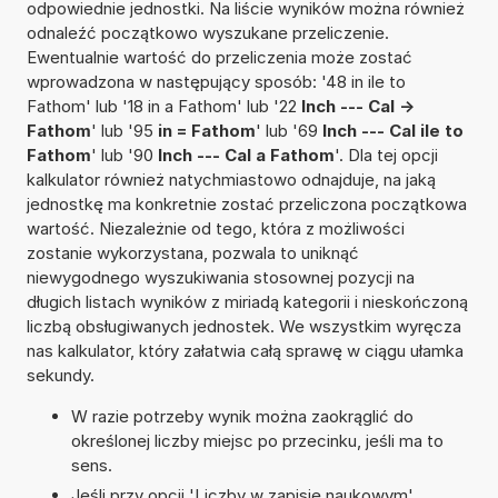
odpowiednie jednostki. Na liście wyników można również
odnaleźć początkowo wyszukane przeliczenie.
Ewentualnie wartość do przeliczenia może zostać
wprowadzona w następujący sposób: '48 in ile to
Fathom' lub '18 in a Fathom' lub '22
Inch --- Cal ->
Fathom
' lub '95
in = Fathom
' lub '69
Inch --- Cal ile to
Fathom
' lub '90
Inch --- Cal a Fathom
'. Dla tej opcji
kalkulator również natychmiastowo odnajduje, na jaką
jednostkę ma konkretnie zostać przeliczona początkowa
wartość. Niezależnie od tego, która z możliwości
zostanie wykorzystana, pozwala to uniknąć
niewygodnego wyszukiwania stosownej pozycji na
długich listach wyników z miriadą kategorii i nieskończoną
liczbą obsługiwanych jednostek. We wszystkim wyręcza
nas kalkulator, który załatwia całą sprawę w ciągu ułamka
sekundy.
W razie potrzeby wynik można zaokrąglić do
określonej liczby miejsc po przecinku, jeśli ma to
sens.
Jeśli przy opcji 'Liczby w zapisie naukowym'