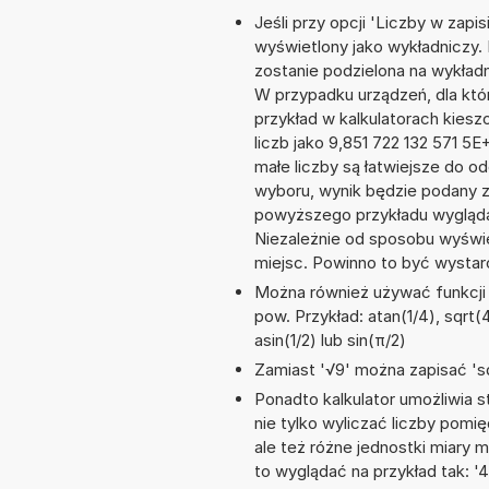
Jeśli przy opcji 'Liczby w zap
wyświetlony jako wykładniczy. 
zostanie podzielona na wykładnik
W przypadku urządzeń, dla któr
przykład w kalkulatorach kie
liczb jako 9,851 722 132 571 5
małe liczby są łatwiejsze do o
wyboru, wynik będzie podany 
powyższego przykładu wyglądał
Niezależnie od sposobu wyświe
miejsc. Powinno to być wystarc
Można również używać funkcji m
pow. Przykład: atan(1/4), sqrt(4
asin(1/2) lub sin(π/2)
Zamiast '√9' można zapisać 'sq
Ponadto kalkulator umożliwia
nie tylko wyliczać liczby pomi
ale też różne jednostki miary
to wyglądać na przykład tak: '