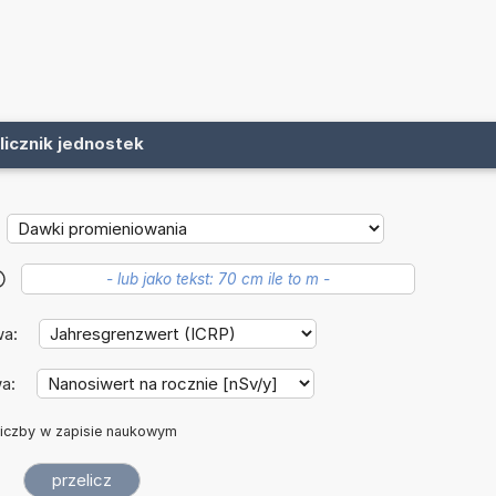
licznik jednostek
?
wa:
wa:
iczby w zapisie naukowym