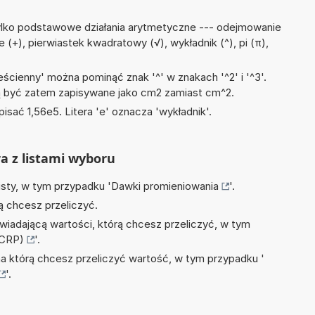
ylko podstawowe działania arytmetyczne --- odejmowanie
nie (+), pierwiastek kwadratowy (√), wykładnik (^), pi (π),
ścienny' można pominąć znak '^' w znakach '^2' i '^3'.
być zatem zapisywane jako cm2 zamiast cm^2.
isać 1,56e5. Litera 'e' oznacza 'wykładnik'.
ra z listami wyboru
isty, w tym przypadku '
Dawki promieniowania
'.
ą chcesz przeliczyć.
wiadającą wartości, którą chcesz przeliczyć, w tym
ICRP)
'.
na którą chcesz przeliczyć wartość, w tym przypadku '
'.