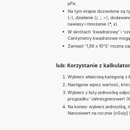
µPa.
Na tym etapie dozwolone są t
(-), dzielenie (/, :, ÷), dodawa
nawiasy i mnożenie (*, x)
W skrótach 'kwadratowy' i 'sze
Centymetry kwadratowe mogą 
Zamiast '1,56 x 10^5' można zap
lub: Korzystanie z kalkulato
Wybierz właściwą kategorię z l
Następnie wpisz wartość, któr
Wybierz z listy jednostkę odpo
przypadku '
Jahresgrenzwert (
Na koniec wybierz jednostkę, 
Nanosiwert na rocznie [nSv/y]