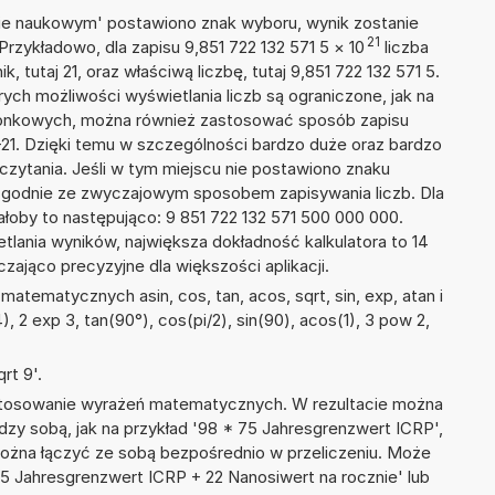
isie naukowym' postawiono znak wyboru, wynik zostanie
21
Przykładowo, dla zapisu 9,851 722 132 571 5
×
10
liczba
, tutaj 21, oraz właściwą liczbę, tutaj 9,851 722 132 571 5.
ych możliwości wyświetlania liczb są ograniczone, jak na
szonkowych, można również zastosować sposób zapisu
E+21. Dzięki temu w szczególności bardzo duże oraz bardzo
dczytania. Jeśli w tym miejscu nie postawiono znaku
zgodnie ze zwyczajowym sposobem zapisywania liczb. Dla
oby to następująco: 9 851 722 132 571 500 000 000.
tlania wyników, największa dokładność kalkulatora to 14
zająco precyzyjne dla większości aplikacji.
atematycznych asin, cos, tan, acos, sqrt, sin, exp, atan i
), 2 exp 3, tan(90°), cos(pi/2), sin(90), acos(1), 3 pow 2,
rt 9'.
 stosowanie wyrażeń matematycznych. W rezultacie można
ędzy sobą, jak na przykład '98 * 75 Jahresgrenzwert ICRP',
 można łączyć ze sobą bezpośrednio w przeliczeniu. Może
45 Jahresgrenzwert ICRP + 22 Nanosiwert na rocznie' lub