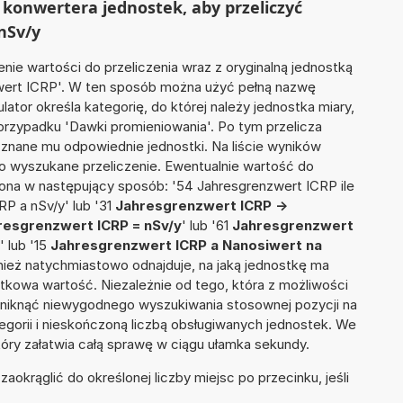
konwertera jednostek, aby przeliczyć
nSv/y
nie wartości do przeliczenia wraz z oryginalną jednostką
zwert ICRP'. W ten sposób można użyć pełną nazwę
ulator określa kategorię, do której należy jednostka miary,
przypadku 'Dawki promieniowania'. Po tym przelicza
nane mu odpowiednie jednostki. Na liście wyników
 wyszukane przeliczenie. Ewentualnie wartość do
na w następujący sposób: '54 Jahresgrenzwert ICRP ile
RP a nSv/y' lub '31
Jahresgrenzwert ICRP ->
resgrenzwert ICRP = nSv/y
' lub '61
Jahresgrenzwert
' lub '15
Jahresgrenzwert ICRP a Nanosiwert na
również natychmiastowo odnajduje, na jaką jednostkę ma
tkowa wartość. Niezależnie od tego, która z możliwości
uniknąć niewygodnego wyszukiwania stosownej pozycji na
tegorii i nieskończoną liczbą obsługiwanych jednostek. We
tóry załatwia całą sprawę w ciągu ułamka sekundy.
okrąglić do określonej liczby miejsc po przecinku, jeśli