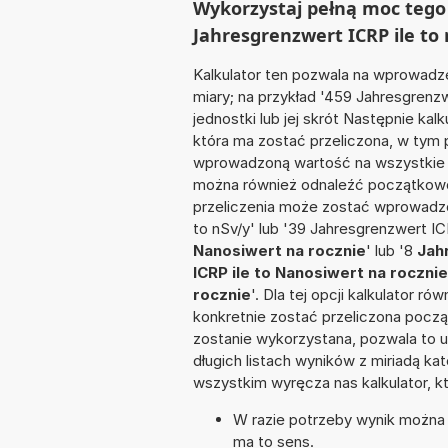
Wykorzystaj pełną moc tego 
Jahresgrenzwert ICRP ile to 
Kalkulator ten pozwala na wprowadze
miary; na przykład '459 Jahresgren
jednostki lub jej skrót Następnie kalk
która ma zostać przeliczona, w tym 
wprowadzoną wartość na wszystkie z
można również odnaleźć początkowo
przeliczenia może zostać wprowadzo
to nSv/y' lub '39 Jahresgrenzwert IC
Nanosiwert na rocznie
' lub '8
Jah
ICRP ile to Nanosiwert na rocznie
rocznie
'. Dla tej opcji kalkulator 
konkretnie zostać przeliczona począ
zostanie wykorzystana, pozwala to 
długich listach wyników z miriadą ka
wszystkim wyręcza nas kalkulator, k
W razie potrzeby wynik można za
ma to sens.