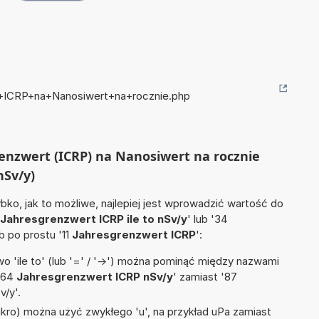
rt+ICRP+na+Nanosiwert+na+rocznie.php
grenzwert (ICRP) na Nanosiwert na rocznie
nSv/y)
ko, jak to możliwe, najlepiej jest wprowadzić wartość do
Jahresgrenzwert ICRP ile to nSv/y
' lub '34
ub po prostu '11
Jahresgrenzwert ICRP
':
 'ile to' (lub '=' / '->') można pominąć między nazwami
 '64
Jahresgrenzwert ICRP nSv/y
' zamiast '87
v/y'.
mikro) można użyć zwykłego 'u', na przykład uPa zamiast