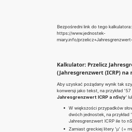
Bezpośredni link do tego kalkulatora:
https://www.jednostek-
miary.info/przelicz+Jahresgrenzwe
Kalkulator: Przelicz Jahres
(Jahresgrenzwert (ICRP) na 
Aby uzyskać pożądany wynik tak szyb
konwersji jako tekst, na przykład '57
Jahresgrenzwert ICRP a nSv/y
' l
W większości przypadków słowo
dwóch jednostek, na przykład
Jahresgrenzwert ICRP ile to nS
Zamiast greckiej litery 'µ' (= 