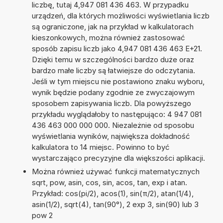
liczbę, tutaj 4,947 081 436 463. W przypadku
urządzeń, dla których możliwości wyświetlania liczb
są ograniczone, jak na przykład w kalkulatorach
kieszonkowych, można również zastosować
sposób zapisu liczb jako 4,947 081 436 463 E+21.
Dzięki temu w szczególności bardzo duże oraz
bardzo małe liczby są łatwiejsze do odczytania.
Jeśli w tym miejscu nie postawiono znaku wyboru,
wynik będzie podany zgodnie ze zwyczajowym
sposobem zapisywania liczb. Dla powyższego
przykładu wyglądałoby to następująco: 4 947 081
436 463 000 000 000. Niezależnie od sposobu
wyświetlania wyników, największa dokładność
kalkulatora to 14 miejsc. Powinno to być
wystarczająco precyzyjne dla większości aplikacji.
Można również używać funkcji matematycznych
sqrt, pow, asin, cos, sin, acos, tan, exp i atan.
Przykład: cos(pi/2), acos(1), sin(π/2), atan(1/4),
asin(1/2), sqrt(4), tan(90°), 2 exp 3, sin(90) lub 3
pow 2