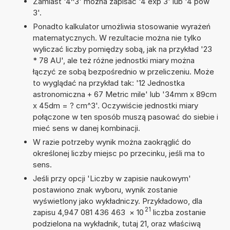
Zamiast '4^3' można zapisać '4 exp 3' lub '4 pow
3'.
Ponadto kalkulator umożliwia stosowanie wyrażeń
matematycznych. W rezultacie można nie tylko
wyliczać liczby pomiędzy sobą, jak na przykład '23
* 78 AU', ale też różne jednostki miary można
łączyć ze sobą bezpośrednio w przeliczeniu. Może
to wyglądać na przykład tak: '12 Jednostka
astronomiczna + 67 Metric mile' lub '34mm x 89cm
x 45dm = ? cm^3'. Oczywiście jednostki miary
połączone w ten sposób muszą pasować do siebie i
mieć sens w danej kombinacji.
W razie potrzeby wynik można zaokrąglić do
określonej liczby miejsc po przecinku, jeśli ma to
sens.
Jeśli przy opcji 'Liczby w zapisie naukowym'
postawiono znak wyboru, wynik zostanie
wyświetlony jako wykładniczy. Przykładowo, dla
21
zapisu 4,947 081 436 463
×
10
liczba zostanie
podzielona na wykładnik, tutaj 21, oraz właściwą