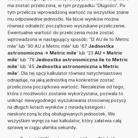
ma zostać przeliczona, w tym przypadku 'Długości'. Po
tym przelicza wprowadzoną wartość na wszystkie znane
mu odpowiednie jednostki. Na liście wyników można
również odnaleźć początkowo wyszukane przeliczenie.
Ewentualnie wartość do przeliczenia może zostać
wprowadzona w następujący sposób: '12 AU ile to Metric
mile' lub '90 AU a Metric mile' lub '67
Jednostka
astronomiczna -> Metric mile
' lub '23
AU = Metric
mile
' lub '78
Jednostka astronomiczna ile to Metric
mile
' lub '45
Jednostka astronomiczna a Metric
mile
'. Dla tej opcji kalkulator również natychmiastowo
odnajduje, na jaką jednostkę ma konkretnie zostać
przeliczona początkowa wartość. Niezależnie od tego,
która z możliwości zostanie wykorzystana, pozwala to
uniknąć niewygodnego wyszukiwania stosownej pozycji
na długich listach wyników z miriadą kategorii i
nieskończoną liczbą obsługiwanych jednostek. We
wszystkim wyręcza nas kalkulator, który załatwia całą
sprawę w ciągu ułamka sekundy.