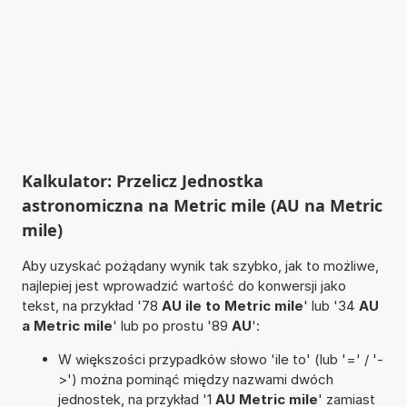
Kalkulator: Przelicz Jednostka
astronomiczna na Metric mile (AU na Metric
mile)
Aby uzyskać pożądany wynik tak szybko, jak to możliwe,
najlepiej jest wprowadzić wartość do konwersji jako
tekst, na przykład '78
AU ile to Metric mile
' lub '34
AU
a Metric mile
' lub po prostu '89
AU
':
W większości przypadków słowo 'ile to' (lub '=' / '-
>') można pominąć między nazwami dwóch
jednostek, na przykład '1
AU Metric mile
' zamiast