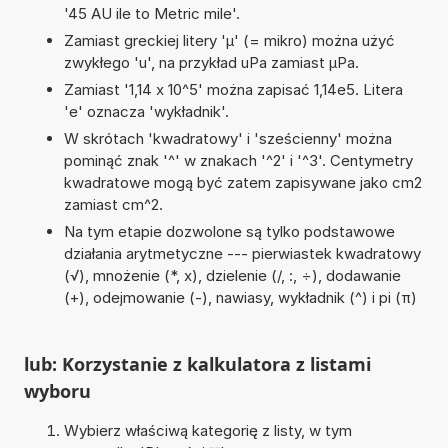
'45 AU ile to Metric mile'.
Zamiast greckiej litery 'µ' (= mikro) można użyć
zwykłego 'u', na przykład uPa zamiast µPa.
Zamiast '1,14 x 10^5' można zapisać 1,14e5. Litera
'e' oznacza 'wykładnik'.
W skrótach 'kwadratowy' i 'sześcienny' można
pominąć znak '^' w znakach '^2' i '^3'. Centymetry
kwadratowe mogą być zatem zapisywane jako cm2
zamiast cm^2.
Na tym etapie dozwolone są tylko podstawowe
działania arytmetyczne --- pierwiastek kwadratowy
(√), mnożenie (*, x), dzielenie (/, :, ÷), dodawanie
(+), odejmowanie (-), nawiasy, wykładnik (^) i pi (π)
lub: Korzystanie z kalkulatora z listami
wyboru
Wybierz właściwą kategorię z listy, w tym