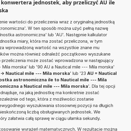
konwertera jednostek, aby przeliczyć AU ile
rska
nie wartości do przeliczenia wraz z oryginalną jednostką
astronomiczna'. W ten sposób można użyć pełną nazwę
ednostka astronomiczna' lub 'AU'. Następnie kalkulator
jednostka miary, która ma zostać przeliczona, w tym
icza wprowadzoną wartość na wszystkie znane mu
wyników można również odnaleźć początkowo wyszukane
do przeliczenia może zostać wprowadzona w następujący
-- Mila morska' lub '90 AU a Nautical mile --- Mila morska'
> Nautical mile --- Mila morska
' lub '23
AU = Nautical
stka astronomiczna ile to Nautical mile --- Mila
miczna a Nautical mile --- Mila morska
'. Dla tej opcji
dnajduje, na jaką jednostkę ma konkretnie zostać
zależnie od tego, która z możliwości zostanie
iewygodnego wyszukiwania stosownej pozycji na długich
i nieskończoną liczbą obsługiwanych jednostek. We
tóry załatwia całą sprawę w ciągu ułamka sekundy.
 stosowanie wyrażeń matematycznych. W rezultacie można