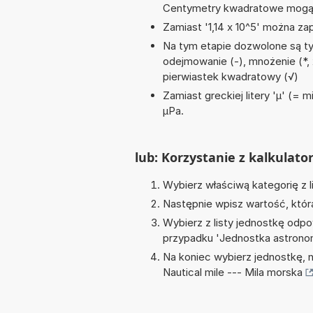
Centymetry kwadratowe mogą 
Zamiast '1,14 x 10^5' można zap
Na tym etapie dozwolone są ty
odejmowanie (-), mnożenie (*, x)
pierwiastek kwadratowy (√)
Zamiast greckiej litery 'µ' (= 
µPa.
lub: Korzystanie z kalkulato
Wybierz właściwą kategorię z l
Następnie wpisz wartość, któr
Wybierz z listy jednostkę odpo
przypadku '
Jednostka astrono
Na koniec wybierz jednostkę, 
Nautical mile --- Mila morska