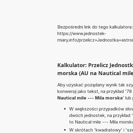
Bezpośredni link do tego kalkulatora:
https://www.jednostek-
miary.info/przelicz+Jednostka+ast
Kalkulator: Przelicz Jednost
morska (AU na Nautical mile
Aby uzyskać pożądany wynik tak szyb
konwersji jako tekst, na przykład '78
Nautical mile --- Mila morska
' lub
W większości przypadków słowo
dwóch jednostek, na przykład 
to Nautical mile --- Mila morska
W skrótach 'kwadratowy' i 'sze