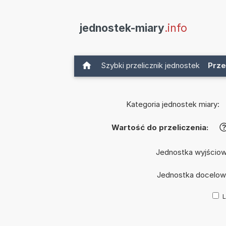
jednostek-miary
.info
Szybki przelicznik jednostek
Prze
Kategoria jednostek miary:
Wartość do przeliczenia:
Jednostka wyjścio
Jednostka docelow
L