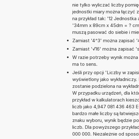
nie tylko wyliczać liczby pomię
jednostki miary można łączyć 
na przykład tak: '12 Jednostka 
'34mm x 89cm x 45dm = ? cm^3
muszą pasować do siebie i mie
Zamiast '4^3' można zapisać '4
Zamiast '√16' można zapisać 'sq
W razie potrzeby wynik można za
ma to sens.
Jeśli przy opcji 'Liczby w zap
wyświetlony jako wykładniczy.
zostanie podzielona na wykładni
W przypadku urządzeń, dla któr
przykład w kalkulatorach kie
liczb jako 4,947 081 436 463 
bardzo małe liczby są łatwiejs
znaku wyboru, wynik będzie 
liczb. Dla powyższego przykła
000 000. Niezależnie od sposo