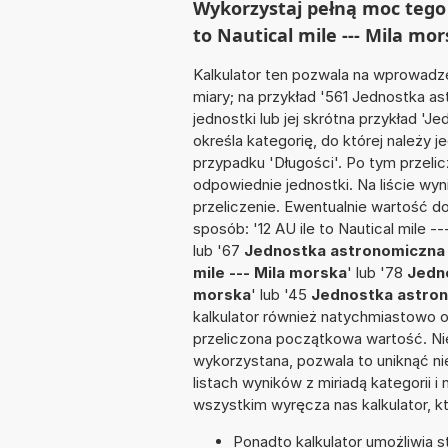
Wykorzystaj pełną moc tego 
to Nautical mile --- Mila mo
Kalkulator ten pozwala na wprowadze
miary; na przykład '561 Jednostka 
jednostki lub jej skrótna przykład 'J
określa kategorię, do której należy 
przypadku 'Długości'. Po tym przel
odpowiednie jednostki. Na liście 
przeliczenie. Ewentualnie wartość 
sposób: '12 AU ile to Nautical mile -
lub '67
Jednostka astronomiczna -
mile --- Mila morska
' lub '78
Jedno
morska
' lub '45
Jednostka astrono
kalkulator również natychmiastowo o
przeliczona początkowa wartość. Nie
wykorzystana, pozwala to uniknąć n
listach wyników z miriadą kategorii 
wszystkim wyręcza nas kalkulator, k
Ponadto kalkulator umożliwia