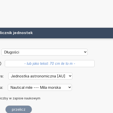
licznik jednostek
?
wa:
a:
iczby w zapisie naukowym