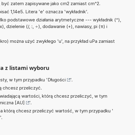
być zatem zapisywane jako cm2 zamiast cm^2.
isać 1,14e5. Litera 'e' oznacza 'wykładnik'.
lko podstawowe działania arytmetyczne --- wykładnik (^),
, dzielenie (/, :, ÷), dodawanie (+), nawiasy, pi (π) i
mikro) można użyć zwykłego 'u', na przykład uPa zamiast
ra z listami wyboru
isty, w tym przypadku '
Długości
'.
ą chcesz przeliczyć.
wiadającą wartości, którą chcesz przeliczyć, w tym
miczna [AU]
'.
na którą chcesz przeliczyć wartość, w tym przypadku '
'.