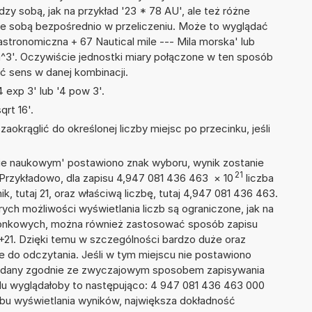
dzy sobą, jak na przykład '23 * 78 AU', ale też różne
ze sobą bezpośrednio w przeliczeniu. Może to wyglądać
astronomiczna + 67 Nautical mile --- Mila morska' lub
'. Oczywiście jednostki miary połączone w ten sposób
ć sens w danej kombinacji.
 exp 3' lub '4 pow 3'.
rt 16'.
okrąglić do określonej liczby miejsc po przecinku, jeśli
isie naukowym' postawiono znak wyboru, wynik zostanie
21
 Przykładowo, dla zapisu 4,947 081 436 463
×
10
liczba
k, tutaj 21, oraz właściwą liczbę, tutaj 4,947 081 436 463.
ych możliwości wyświetlania liczb są ograniczone, jak na
szonkowych, można również zastosować sposób zapisu
E+21. Dzięki temu w szczególności bardzo duże oraz
ze do odczytania. Jeśli w tym miejscu nie postawiono
podany zgodnie ze zwyczajowym sposobem zapisywania
du wyglądałoby to następująco: 4 947 081 436 463 000
bu wyświetlania wyników, największa dokładność