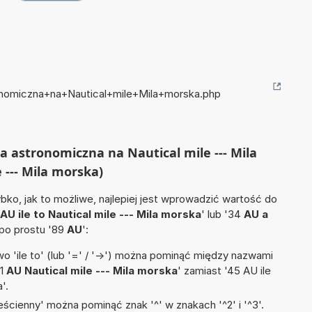
ronomiczna+na+Nautical+mile+Mila+morska.php
ka astronomiczna na Nautical mile --- Mila
 --- Mila morska)
ko, jak to możliwe, najlepiej jest wprowadzić wartość do
AU ile to Nautical mile --- Mila morska
' lub '34
AU a
 po prostu '89
AU
':
 'ile to' (lub '=' / '->') można pominąć między nazwami
'1
AU Nautical mile --- Mila morska
' zamiast '45 AU ile
'.
ścienny' można pominąć znak '^' w znakach '^2' i '^3'.