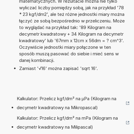
matematycznych. W rezultacie można nie tylko
wyliczać liczby pomiędzy sobą, jak na przykład '78
* 23 kgf/dm2', ale też różne jednostki miary można
łączyć ze sobą bezpośrednio w przeliczeniu. Może
to wyglądać na przykład tak: '89 Kilogram na
decymetr kwadratowy + 34 Kilogram na decymetr
kwadratowy' lub '67mm x 12cm x 56dm = ? cm^3'.
Oczywiście jednostki miary połączone w ten
sposób muszą pasować do siebie i mieć sens w
danej kombinacji.
Zamiast '√16' można zapisać 'sqrt 16'.
Kalkulator: Przelicz kgf/dm² na µPa (Kilogram na
decymetr kwadratowy na Mikropascal)
Kalkulator: Przelicz kgf/dm² na mPa (Kilogram na
decymetr kwadratowy na Milipascal)