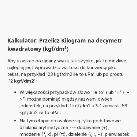
Kalkulator: Przelicz Kilogram na decymetr
kwadratowy (kgf/dm²)
Aby uzyskać pożądany wynik tak szybko, jak to możliwe,
najlepiej jest wprowadzić wartość do konwersji jako
tekst, na przykład '23 kgf/dm2 ile to uPa' lub po prostu
'12
kgf/dm2
':
W większości przypadków słowo 'ile to' (lub '=' / '-
>') można pominąć między nazwami dwóch
jednostek, na przykład '1 kgf/dm2 uPa' zamiast '56
kgf/dm2 ile to uPa'.
Na tym etapie dozwolone są tylko podstawowe
działania arytmetyczne --- dodawanie (+),
mnożenie (*, x), pi (π), dzielenie (/, :, ÷), pierwiastek