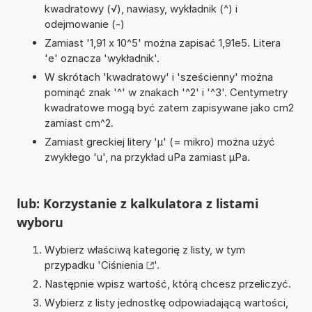
kwadratowy (√), nawiasy, wykładnik (^) i
odejmowanie (-)
Zamiast '1,91 x 10^5' można zapisać 1,91e5. Litera
'e' oznacza 'wykładnik'.
W skrótach 'kwadratowy' i 'sześcienny' można
pominąć znak '^' w znakach '^2' i '^3'. Centymetry
kwadratowe mogą być zatem zapisywane jako cm2
zamiast cm^2.
Zamiast greckiej litery 'µ' (= mikro) można użyć
zwykłego 'u', na przykład uPa zamiast µPa.
lub: Korzystanie z kalkulatora z listami
wyboru
Wybierz właściwą kategorię z listy, w tym
przypadku '
Ciśnienia
'.
Następnie wpisz wartość, którą chcesz przeliczyć.
Wybierz z listy jednostkę odpowiadającą wartości,