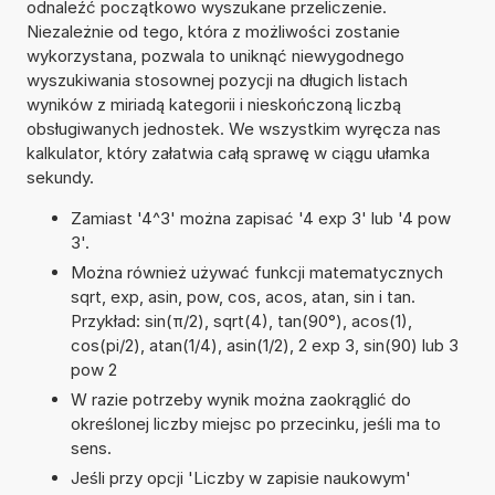
odnaleźć początkowo wyszukane przeliczenie.
Niezależnie od tego, która z możliwości zostanie
wykorzystana, pozwala to uniknąć niewygodnego
wyszukiwania stosownej pozycji na długich listach
wyników z miriadą kategorii i nieskończoną liczbą
obsługiwanych jednostek. We wszystkim wyręcza nas
kalkulator, który załatwia całą sprawę w ciągu ułamka
sekundy.
Zamiast '4^3' można zapisać '4 exp 3' lub '4 pow
3'.
Można również używać funkcji matematycznych
sqrt, exp, asin, pow, cos, acos, atan, sin i tan.
Przykład: sin(π/2), sqrt(4), tan(90°), acos(1),
cos(pi/2), atan(1/4), asin(1/2), 2 exp 3, sin(90) lub 3
pow 2
W razie potrzeby wynik można zaokrąglić do
określonej liczby miejsc po przecinku, jeśli ma to
sens.
Jeśli przy opcji 'Liczby w zapisie naukowym'