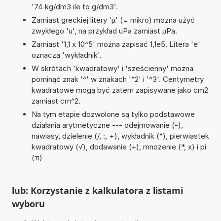
'74 kg/dm3 ile to g/dm3'.
Zamiast greckiej litery 'µ' (= mikro) można użyć
zwykłego 'u', na przykład uPa zamiast µPa.
Zamiast '1,1 x 10^5' można zapisać 1,1e5. Litera 'e'
oznacza 'wykładnik'.
W skrótach 'kwadratowy' i 'sześcienny' można
pominąć znak '^' w znakach '^2' i '^3'. Centymetry
kwadratowe mogą być zatem zapisywane jako cm2
zamiast cm^2.
Na tym etapie dozwolone są tylko podstawowe
działania arytmetyczne --- odejmowanie (-),
nawiasy, dzielenie (/, :, ÷), wykładnik (^), pierwiastek
kwadratowy (√), dodawanie (+), mnożenie (*, x) i pi
(π)
lub: Korzystanie z kalkulatora z listami
wyboru