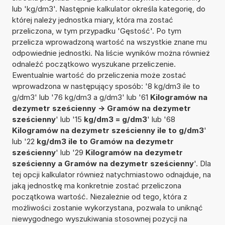
lub 'kg/dm3'. Następnie kalkulator określa kategorię, do
której należy jednostka miary, która ma zostać
przeliczona, w tym przypadku 'Gęstość'. Po tym
przelicza wprowadzoną wartość na wszystkie znane mu
odpowiednie jednostki. Na liście wyników można również
odnaleźć początkowo wyszukane przeliczenie.
Ewentualnie wartość do przeliczenia może zostać
wprowadzona w następujący sposób: '8 kg/dm3 ile to
g/dm3' lub '76 kg/dm3 a g/dm3' lub '61
Kilogramów na
dezymetr sześcienny -> Gramów na dezymetr
sześcienny
' lub '15
kg/dm3 = g/dm3
' lub '68
Kilogramów na dezymetr sześcienny ile to g/dm3
'
lub '22
kg/dm3 ile to Gramów na dezymetr
sześcienny
' lub '29
Kilogramów na dezymetr
sześcienny a Gramów na dezymetr sześcienny
'. Dla
tej opcji kalkulator również natychmiastowo odnajduje, na
jaką jednostkę ma konkretnie zostać przeliczona
początkowa wartość. Niezależnie od tego, która z
możliwości zostanie wykorzystana, pozwala to uniknąć
niewygodnego wyszukiwania stosownej pozycji na