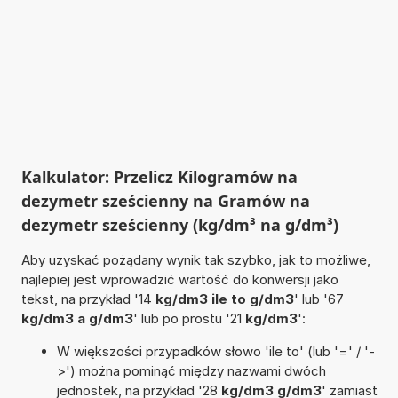
Kalkulator: Przelicz Kilogramów na
dezymetr sześcienny na Gramów na
dezymetr sześcienny (kg/dm³ na g/dm³)
Aby uzyskać pożądany wynik tak szybko, jak to możliwe,
najlepiej jest wprowadzić wartość do konwersji jako
tekst, na przykład '14
kg/dm3 ile to g/dm3
' lub '67
kg/dm3 a g/dm3
' lub po prostu '21
kg/dm3
':
W większości przypadków słowo 'ile to' (lub '=' / '-
>') można pominąć między nazwami dwóch
jednostek, na przykład '28
kg/dm3 g/dm3
' zamiast