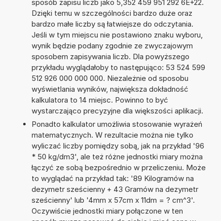
sposób zapisu liczb jako 5,352 459 951 292 6E+22.
Dzięki temu w szczególności bardzo duże oraz
bardzo małe liczby są łatwiejsze do odczytania.
Jeśli w tym miejscu nie postawiono znaku wyboru,
wynik będzie podany zgodnie ze zwyczajowym
sposobem zapisywania liczb. Dla powyższego
przykładu wyglądałoby to następująco: 53 524 599
512 926 000 000 000. Niezależnie od sposobu
wyświetlania wyników, największa dokładność
kalkulatora to 14 miejsc. Powinno to być
wystarczająco precyzyjne dla większości aplikacji.
Ponadto kalkulator umożliwia stosowanie wyrażeń
matematycznych. W rezultacie można nie tylko
wyliczać liczby pomiędzy sobą, jak na przykład '96
* 50 kg/dm3', ale też różne jednostki miary można
łączyć ze sobą bezpośrednio w przeliczeniu. Może
to wyglądać na przykład tak: '89 Kilogramów na
dezymetr sześcienny + 43 Gramów na dezymetr
sześcienny' lub '4mm x 57cm x 11dm = ? cm^3'.
Oczywiście jednostki miary połączone w ten