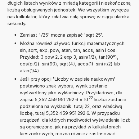
długich listach wyników z miriadą kategorii i nieskończoną
liczbą obsługiwanych jednostek. We wszystkim wyręcza
nas kalkulator, który załatwia całą sprawę w ciągu ułamka
sekundy.
Zamiast '√25' można zapisać 'sqrt 25'.
Można również używać funkcji matematycznych
sin, sqrt, exp, pow, atan, tan, acos, asin i cos.
Przykład: 3 pow 2, 2 exp 3, asin(1/2), tan(90°),
cos(pi/2), sin(90), sqrt(4), acos(1), sin(π/2) lub
atan(1/4)
Jeśli przy opcji 'Liczby w zapisie naukowym'
postawiono znak wyboru, wynik zostanie
wyświetlony jako wykładniczy. Przykładowo, dla
22
zapisu 5,352 459 951 292 6
×
10
liczba zostanie
podzielona na wykładnik, tutaj 22, oraz właściwą
liczbę, tutaj 5,352 459 951 292 6. W przypadku
urządzeń, dla których możliwości wyświetlania liczb
są ograniczone, jak na przykład w kalkulatorach
kieszonkowych, można również zastosować