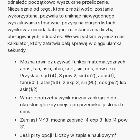
odnaleźć początkowo wyszukane przeliczenie.
Niezależnie od tego, która z możliwości zostanie
wykorzystana, pozwala to uniknąć niewygodnego
wyszukiwania stosownej pozycji na długich listach
wyników z miriadą kategorii i nieskończoną liczbą
obsługiwanych jednostek. We wszystkim wyręcza nas
kalkulator, który załatwia całą sprawę w ciągu ułamka
sekundy.
Można również używać funkcji matematycznych
acos, tan, asin, atan, sqrt, sin, cos, pow i exp.
Przykład: sqrt(4), 3 pow 2, sin(π/2), acos(1),
tan(90°), atan(1/4), 2 exp 3, sin(90), cos(pi/2) lub
asin(1/2)
W razie potrzeby wynik można zaokrąglić do
określonej liczby miejsc po przecinku, jeśli ma to
sens.
Zamiast '4^3' można zapisać '4 exp 3' lub '4 pow
3'.
Jeśli przy opcji 'Liczby w zapisie naukowym'