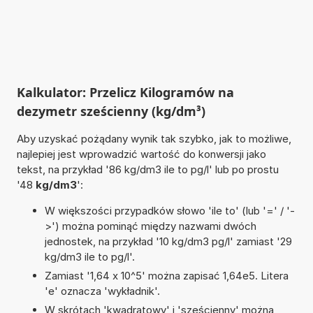
Kalkulator: Przelicz Kilogramów na
dezymetr sześcienny (kg/dm³)
Aby uzyskać pożądany wynik tak szybko, jak to możliwe,
najlepiej jest wprowadzić wartość do konwersji jako
tekst, na przykład '86 kg/dm3 ile to pg/l' lub po prostu
'48
kg/dm3
':
W większości przypadków słowo 'ile to' (lub '=' / '-
>') można pominąć między nazwami dwóch
jednostek, na przykład '10 kg/dm3 pg/l' zamiast '29
kg/dm3 ile to pg/l'.
Zamiast '1,64 x 10^5' można zapisać 1,64e5. Litera
'e' oznacza 'wykładnik'.
W skrótach 'kwadratowy' i 'sześcienny' można