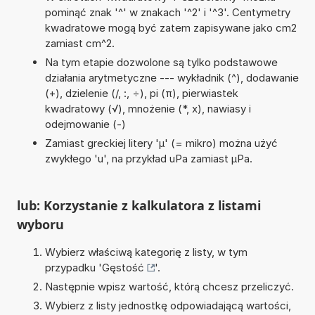
pominąć znak '^' w znakach '^2' i '^3'. Centymetry
kwadratowe mogą być zatem zapisywane jako cm2
zamiast cm^2.
Na tym etapie dozwolone są tylko podstawowe
działania arytmetyczne --- wykładnik (^), dodawanie
(+), dzielenie (/, :, ÷), pi (π), pierwiastek
kwadratowy (√), mnożenie (*, x), nawiasy i
odejmowanie (-)
Zamiast greckiej litery 'µ' (= mikro) można użyć
zwykłego 'u', na przykład uPa zamiast µPa.
lub: Korzystanie z kalkulatora z listami
wyboru
Wybierz właściwą kategorię z listy, w tym
przypadku '
Gęstość
'.
Następnie wpisz wartość, którą chcesz przeliczyć.
Wybierz z listy jednostkę odpowiadającą wartości,