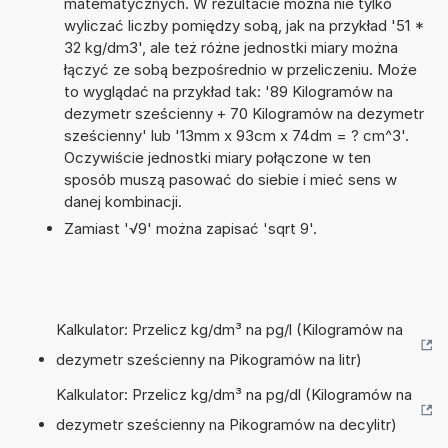
matematycznych. W rezultacie można nie tylko
wyliczać liczby pomiędzy sobą, jak na przykład '51 *
32 kg/dm3', ale też różne jednostki miary można
łączyć ze sobą bezpośrednio w przeliczeniu. Może
to wyglądać na przykład tak: '89 Kilogramów na
dezymetr sześcienny + 70 Kilogramów na dezymetr
sześcienny' lub '13mm x 93cm x 74dm = ? cm^3'.
Oczywiście jednostki miary połączone w ten
sposób muszą pasować do siebie i mieć sens w
danej kombinacji.
Zamiast '√9' można zapisać 'sqrt 9'.
Kalkulator: Przelicz kg/dm³ na pg/l (Kilogramów na
dezymetr sześcienny na Pikogramów na litr)
Kalkulator: Przelicz kg/dm³ na pg/dl (Kilogramów na
dezymetr sześcienny na Pikogramów na decylitr)