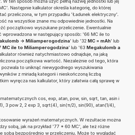
. W ten sposób można użyć pełną nazwę jednostki lub jej
C'. Następnie kalkulator określa kategorię, do której
stać przeliczona, w tym przypadku 'Ładunek elektryczny'.
ść na wszystkie znane mu odpowiednie jednostki. Na
eźć początkowo wyszukane przeliczenie. Ewentualnie
ć wprowadzona w następujący sposób: '66 MC ile to
kulomb -> Miliamperogodzina
' lub '32
MC = mAh
' lub
97
MC ile to Miliamperogodzina
' lub '63
Megakulomb a
 kalkulator również natychmiastowo odnajduje, na jaką
liczona początkowa wartość. Niezależnie od tego, która
, pozwala to uniknąć niewygodnego wyszukiwania
wyników z miriadą kategorii i nieskończoną liczbą
im wyręcza nas kalkulator, który załatwia całą sprawę w
atematycznych cos, exp, atan, pow, sin, sqrt, tan, asin i
), 3 pow 2, 2 exp 3, sqrt(4), sin(π/2), sin(90), atan(1/4),
 stosowanie wyrażeń matematycznych. W rezultacie można
dzy sobą, jak na przykład '77 * 60 MC', ale też różne
ze sobą bezpośrednio w przeliczeniu. Może to wyglądać