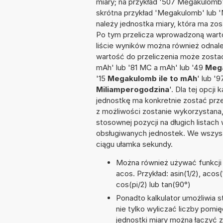
miary; na przykład '507 Megakulomb'
skrótna przykład 'Megakulomb' lub 'M
należy jednostka miary, która ma zo
Po tym przelicza wprowadzoną warto
liście wyników można również odnal
wartość do przeliczenia może zosta
mAh' lub '81 MC a mAh' lub '49
Mega
'15
Megakulomb ile to mAh
' lub '
Miliamperogodzina
'. Dla tej opcji
jednostkę ma konkretnie zostać prze
z możliwości zostanie wykorzystana
stosownej pozycji na długich listach 
obsługiwanych jednostek. We wszystk
ciągu ułamka sekundy.
Można również używać funkcji m
acos. Przykład: asin(1/2), acos(1
cos(pi/2) lub tan(90°)
Ponadto kalkulator umożliwia
nie tylko wyliczać liczby pomię
jednostki miary można łączyć 