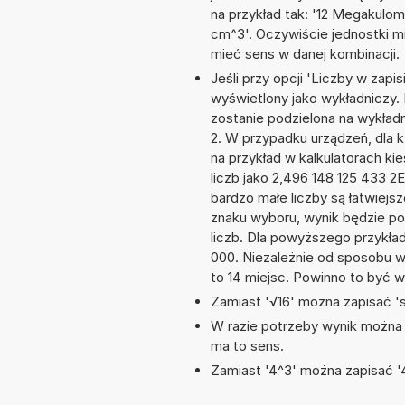
na przykład tak: '12 Megakulo
cm^3'. Oczywiście jednostki m
mieć sens w danej kombinacji.
Jeśli przy opcji 'Liczby w zap
wyświetlony jako wykładniczy. 
zostanie podzielona na wykładni
2. W przypadku urządzeń, dla k
na przykład w kalkulatorach 
liczb jako 2,496 148 125 433 2
bardzo małe liczby są łatwiejs
znaku wyboru, wynik będzie 
liczb. Dla powyższego przykła
000. Niezależnie od sposobu w
to 14 miejsc. Powinno to być w
Zamiast '√16' można zapisać 'sq
W razie potrzeby wynik można za
ma to sens.
Zamiast '4^3' można zapisać '4