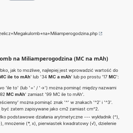
przelicz+Megakulomb+na+Miliamperogodzina.php
ulomb na Miliamperogodzina (MC na mAh)
ko, jak to możliwe, najlepiej jest wprowadzić wartość do
MC ile to mAh
' lub '34
MC a mAh
' lub po prostu '17
MC
':
 'ile to' (lub '=' / '->') można pominąć między nazwami
'82
MC mAh
' zamiast '99 MC ile to mAh'.
ścienny' można pominąć znak '^' w znakach '^2' i '^3'.
być zatem zapisywane jako cm2 zamiast cm^2.
lko podstawowe działania arytmetyczne --- wykładnik (^),
, mnożenie (*, x), pierwiastek kwadratowy (√), dzielenie