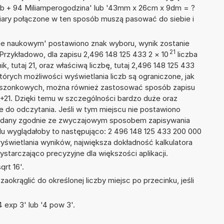
mb + 94 Miliamperogodzina' lub '43mm x 26cm x 9dm = ?
iary połączone w ten sposób muszą pasować do siebie i
isie naukowym' postawiono znak wyboru, wynik zostanie
21
Przykładowo, dla zapisu 2,496 148 125 433 2
×
10
liczba
k, tutaj 21, oraz właściwą liczbę, tutaj 2,496 148 125 433
tórych możliwości wyświetlania liczb są ograniczone, jak
kieszonkowych, można również zastosować sposób zapisu
E+21. Dzięki temu w szczególności bardzo duże oraz
ze do odczytania. Jeśli w tym miejscu nie postawiono
podany zgodnie ze zwyczajowym sposobem zapisywania
du wyglądałoby to następująco: 2 496 148 125 433 200 000
yświetlania wyników, największa dokładność kalkulatora
ystarczająco precyzyjne dla większości aplikacji.
rt 16'.
okrąglić do określonej liczby miejsc po przecinku, jeśli
 exp 3' lub '4 pow 3'.