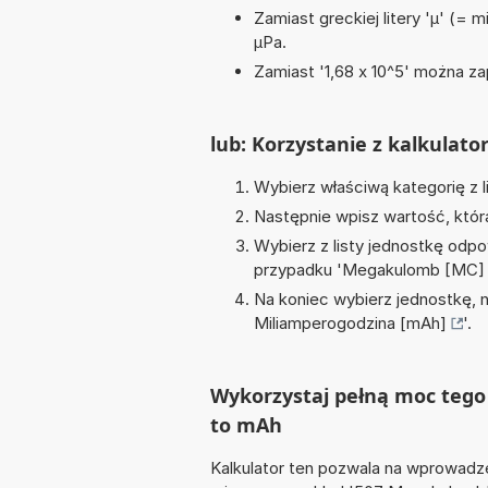
Zamiast greckiej litery 'µ' (= 
µPa.
Zamiast '1,68 x 10^5' można zap
lub: Korzystanie z kalkulato
Wybierz właściwą kategorię z l
Następnie wpisz wartość, któr
Wybierz z listy jednostkę odpo
przypadku '
Megakulomb [MC]
Na koniec wybierz jednostkę, 
Miliamperogodzina [mAh]
'.
Wykorzystaj pełną moc tego 
to mAh
Kalkulator ten pozwala na wprowadze