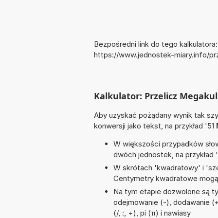
Bezpośredni link do tego kalkulatora:
https://www.jednostek-miary.info/
Kalkulator: Przelicz Megak
Aby uzyskać pożądany wynik tak szyb
konwersji jako tekst, na przykład '51
W większości przypadków słowo
dwóch jednostek, na przykład 
W skrótach 'kwadratowy' i 'sze
Centymetry kwadratowe mogą 
Na tym etapie dozwolone są ty
odejmowanie (-), dodawanie (+)
(/, :, ÷), pi (π) i nawiasy