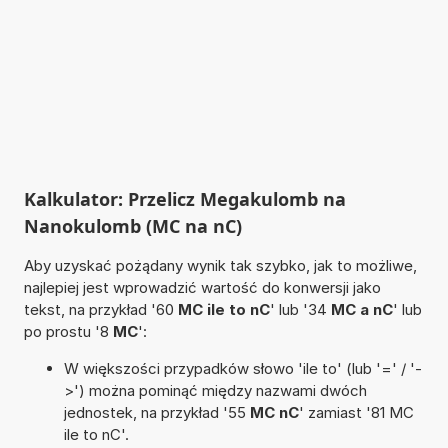
Kalkulator: Przelicz Megakulomb na
Nanokulomb (MC na nC)
Aby uzyskać pożądany wynik tak szybko, jak to możliwe,
najlepiej jest wprowadzić wartość do konwersji jako
tekst, na przykład '60
MC ile to nC
' lub '34
MC a nC
' lub
po prostu '8
MC
':
W większości przypadków słowo 'ile to' (lub '=' / '-
>') można pominąć między nazwami dwóch
jednostek, na przykład '55
MC nC
' zamiast '81 MC
ile to nC'.