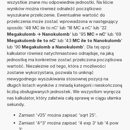
wszystkie znane mu odpowiednie jednostki. Na liście
wyników można również odnaleźć początkowo
wyszukane przeliczenie. Ewentualnie wartość do
przeliczenia może zostać wprowadzona w następujący
sposób: '48 MC ile to nC' lub '18 MC a nC' lub '22
Megakulomb -> Nanokulomb
' lub '95
MC = nC
' lub '69
Megakulomb ile to nC
' lub '43
MC ile to Nanokulomb
'
lub '90
Megakulomb a Nanokulomb
'. Dla tej opcji
kalkulator również natychmiastowo odnajduje, na jaką
jednostkę ma konkretnie zostać przeliczona początkowa
wartość. Niezależnie od tego, która z możliwości
zostanie wykorzystana, pozwala to uniknąć
niewygodnego wyszukiwania stosownej pozycji na
długich listach wyników z miriadą kategorii i nieskończoną
liczbą obsługiwanych jednostek. We wszystkim wyręcza
nas kalkulator, który załatwia całą sprawę w ciągu ułamka
sekundy.
Zamiast '√25' można zapisać 'sqrt 25'.
Zamiast '4^3' można zapisać '4 exp 3' lub '4 pow
3'.