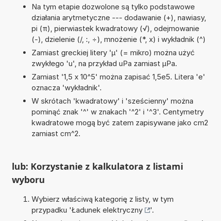
Na tym etapie dozwolone są tylko podstawowe
działania arytmetyczne --- dodawanie (+), nawiasy,
pi (π), pierwiastek kwadratowy (√), odejmowanie
(-), dzielenie (/, :, ÷), mnożenie (*, x) i wykładnik (^)
Zamiast greckiej litery 'µ' (= mikro) można użyć
zwykłego 'u', na przykład uPa zamiast µPa.
Zamiast '1,5 x 10^5' można zapisać 1,5e5. Litera 'e'
oznacza 'wykładnik'.
W skrótach 'kwadratowy' i 'sześcienny' można
pominąć znak '^' w znakach '^2' i '^3'. Centymetry
kwadratowe mogą być zatem zapisywane jako cm2
zamiast cm^2.
lub: Korzystanie z kalkulatora z listami
wyboru
Wybierz właściwą kategorię z listy, w tym
przypadku '
Ładunek elektryczny
'.