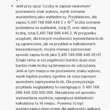
Jeśli przy opcji 'Liczby w zapisie naukowym'
postawiono znak wyboru, wynik zostanie
wyświetlony jako wykładniczy. Przykładowo, dla
21
zapisu 5,461 748 098 446 2
×
10
liczba zostanie
podzielona na wykładnik, tutaj 21, oraz właściwą
liczbę, tutaj 5,461 748 098 446 2. W przypadku
urządzeń, dla których możliwości wyświetlania liczb
są ograniczone, jak na przykład w kalkulatorach
kieszonkowych, można również zastosować
sposób zapisu liczb jako 5,461 748 098 446 2E+21.
Dzięki temu w szczególności bardzo duże oraz
bardzo małe liczby są łatwiejsze do odczytania.
Jeśli w tym miejscu nie postawiono znaku wyboru,
wynik będzie podany zgodnie ze zwyczajowym
sposobem zapisywania liczb. Dla powyższego
przykładu wyglądałoby to następująco: 5 461 748
098 446 200 000 000. Niezależnie od sposobu
wyświetlania wyników, największa dokładność
kalkulatora to 14 miejsc. Powinno to być
wystarczająco precyzyjne dla większości aplikacji.