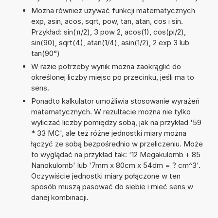
Można również używać funkcji matematycznych
exp, asin, acos, sqrt, pow, tan, atan, cos i sin.
Przykład: sin(π/2), 3 pow 2, acos(1), cos(pi/2),
sin(90), sqrt(4), atan(1/4), asin(1/2), 2 exp 3 lub
tan(90°)
W razie potrzeby wynik można zaokrąglić do
określonej liczby miejsc po przecinku, jeśli ma to
sens.
Ponadto kalkulator umożliwia stosowanie wyrażeń
matematycznych. W rezultacie można nie tylko
wyliczać liczby pomiędzy sobą, jak na przykład '59
* 33 MC', ale też różne jednostki miary można
łączyć ze sobą bezpośrednio w przeliczeniu. Może
to wyglądać na przykład tak: '12 Megakulomb + 85
Nanokulomb' lub '7mm x 80cm x 54dm = ? cm^3'.
Oczywiście jednostki miary połączone w ten
sposób muszą pasować do siebie i mieć sens w
danej kombinacji.