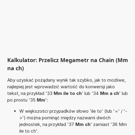
Kalkulator: Przelicz Megametr na Chain (Mm
na ch)
Aby uzyskać pożądany wynik tak szybko, jak to możliwe,
najlepiej jest wprowadzić wartość do konwersji jako
tekst, na przykład '33
Mm ile to ch
' lub '34
Mm a ch
' lub
po prostu '35
Mm
':
W większości przypadków słowo 'ile to' (lub '=' / '-
>') można pominąć między nazwami dwóch
jednostek, na przykład '37
Mm ch
' zamiast '36 Mm
ile to ch'.