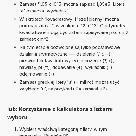
Zamiast '1,05 x 10^5' można zapisać 1,05e5. Litera
'e' oznacza 'wykładnik'.
W skrótach 'kwadratowy' i 'sześcienny' można
pominąć znak '^' w znakach '^2' i '^3'. Centymetry
kwadratowe mogą być zatem zapisywane jako cm2
zamiast cm^2.
Na tym etapie dozwolone są tylko podstawowe
działania arytmetyczne --- dzielenie (/, :, ÷),
pierwiastek kwadratowy (√), mnożenie (*, x),
nawiasy, pi (π), dodawanie (+), wykładnik (^) i
odejmowanie (-)
Zamiast greckiej litery 'µ' (= mikro) można użyć
zwykłego 'u', na przykład uPa zamiast µPa.
lub: Korzystanie z kalkulatora z listami
wyboru
Wybierz właściwą kategorię z listy, w tym
przypadku '
Długości
'.