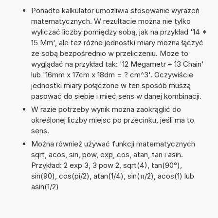
Ponadto kalkulator umożliwia stosowanie wyrażeń
matematycznych. W rezultacie można nie tylko
wyliczać liczby pomiędzy sobą, jak na przykład '14 *
15 Mm', ale też różne jednostki miary można łączyć
ze sobą bezpośrednio w przeliczeniu. Może to
wyglądać na przykład tak: '12 Megametr + 13 Chain'
lub '16mm x 17cm x 18dm = ? cm^3'. Oczywiście
jednostki miary połączone w ten sposób muszą
pasować do siebie i mieć sens w danej kombinacji.
W razie potrzeby wynik można zaokrąglić do
określonej liczby miejsc po przecinku, jeśli ma to
sens.
Można również używać funkcji matematycznych
sqrt, acos, sin, pow, exp, cos, atan, tan i asin.
Przykład: 2 exp 3, 3 pow 2, sqrt(4), tan(90°),
sin(90), cos(pi/2), atan(1/4), sin(π/2), acos(1) lub
asin(1/2)