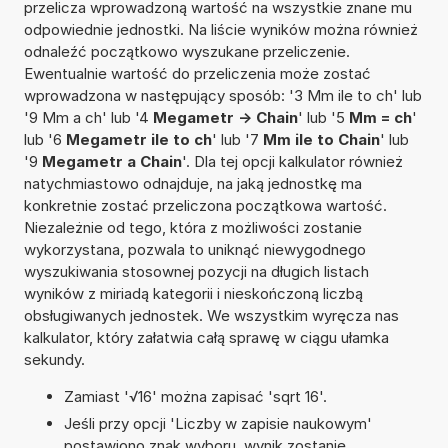
przelicza wprowadzoną wartość na wszystkie znane mu
odpowiednie jednostki. Na liście wyników można również
odnaleźć początkowo wyszukane przeliczenie.
Ewentualnie wartość do przeliczenia może zostać
wprowadzona w następujący sposób: '3 Mm ile to ch' lub
'9 Mm a ch' lub '4
Megametr -> Chain
' lub '5
Mm = ch
'
lub '6
Megametr ile to ch
' lub '7
Mm ile to Chain
' lub
'9
Megametr a Chain
'. Dla tej opcji kalkulator również
natychmiastowo odnajduje, na jaką jednostkę ma
konkretnie zostać przeliczona początkowa wartość.
Niezależnie od tego, która z możliwości zostanie
wykorzystana, pozwala to uniknąć niewygodnego
wyszukiwania stosownej pozycji na długich listach
wyników z miriadą kategorii i nieskończoną liczbą
obsługiwanych jednostek. We wszystkim wyręcza nas
kalkulator, który załatwia całą sprawę w ciągu ułamka
sekundy.
Zamiast '√16' można zapisać 'sqrt 16'.
Jeśli przy opcji 'Liczby w zapisie naukowym'
postawiono znak wyboru, wynik zostanie