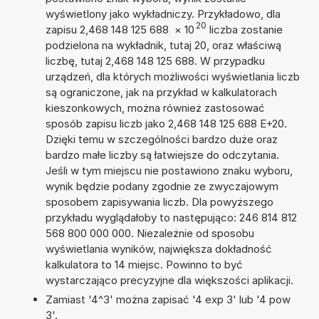
wyświetlony jako wykładniczy. Przykładowo, dla
20
zapisu 2,468 148 125 688
×
10
liczba zostanie
podzielona na wykładnik, tutaj 20, oraz właściwą
liczbę, tutaj 2,468 148 125 688. W przypadku
urządzeń, dla których możliwości wyświetlania liczb
są ograniczone, jak na przykład w kalkulatorach
kieszonkowych, można również zastosować
sposób zapisu liczb jako 2,468 148 125 688 E+20.
Dzięki temu w szczególności bardzo duże oraz
bardzo małe liczby są łatwiejsze do odczytania.
Jeśli w tym miejscu nie postawiono znaku wyboru,
wynik będzie podany zgodnie ze zwyczajowym
sposobem zapisywania liczb. Dla powyższego
przykładu wyglądałoby to następująco: 246 814 812
568 800 000 000. Niezależnie od sposobu
wyświetlania wyników, największa dokładność
kalkulatora to 14 miejsc. Powinno to być
wystarczająco precyzyjne dla większości aplikacji.
Zamiast '4^3' można zapisać '4 exp 3' lub '4 pow
3'.