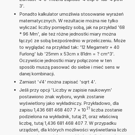
3'.
Ponadto kalkulator umożliwia stosowanie wyrażeń
matematycznych. W rezultacie można nie tylko
wyliczać liczby pomiędzy sobą, jak na przykład '68
* 96 Mm', ale też różne jednostki miary można
łączyć ze sobą bezpośrednio w przeliczeniu. Może
to wyglądać na przykład tak: '12 Megametr + 40
Furlong' lub '25mm x 53cm x 81dm = ? cm^3'.
Oczywiście jednostki miary połączone w ten
sposób muszą pasować do siebie i mieć sens w
danej kombinacji.
Zamiast '√4' można zapisać 'sqrt 4'.
Jeśli przy opcji 'Liczby w zapisie naukowym'
postawiono znak wyboru, wynik zostanie
wyświetlony jako wykładniczy. Przykładowo, dla
21
zapisu 1,436 681 468 407 7
×
10
liczba zostanie
podzielona na wykładnik, tutaj 21, oraz właściwą
liczbę, tutaj 1,436 681 468 407 7. W przypadku
urządzeń, dla których możliwości wyświetlania liczb