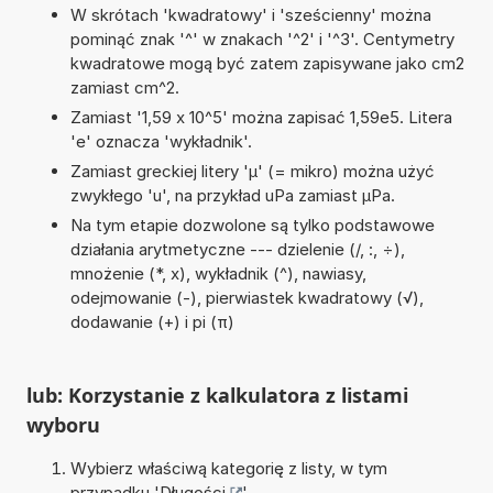
W skrótach 'kwadratowy' i 'sześcienny' można
pominąć znak '^' w znakach '^2' i '^3'. Centymetry
kwadratowe mogą być zatem zapisywane jako cm2
zamiast cm^2.
Zamiast '1,59 x 10^5' można zapisać 1,59e5. Litera
'e' oznacza 'wykładnik'.
Zamiast greckiej litery 'µ' (= mikro) można użyć
zwykłego 'u', na przykład uPa zamiast µPa.
Na tym etapie dozwolone są tylko podstawowe
działania arytmetyczne --- dzielenie (/, :, ÷),
mnożenie (*, x), wykładnik (^), nawiasy,
odejmowanie (-), pierwiastek kwadratowy (√),
dodawanie (+) i pi (π)
lub: Korzystanie z kalkulatora z listami
wyboru
Wybierz właściwą kategorię z listy, w tym
przypadku '
Długości
'.