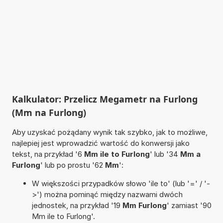
Kalkulator: Przelicz Megametr na Furlong
(Mm na Furlong)
Aby uzyskać pożądany wynik tak szybko, jak to możliwe,
najlepiej jest wprowadzić wartość do konwersji jako
tekst, na przykład '6
Mm ile to Furlong
' lub '34
Mm a
Furlong
' lub po prostu '62
Mm
':
W większości przypadków słowo 'ile to' (lub '=' / '-
>') można pominąć między nazwami dwóch
jednostek, na przykład '19
Mm Furlong
' zamiast '90
Mm ile to Furlong'.