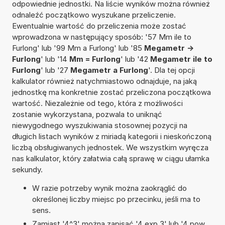
odpowiednie jednostki. Na liście wyników można również
odnaleźć początkowo wyszukane przeliczenie.
Ewentualnie wartość do przeliczenia może zostać
wprowadzona w następujący sposób: '57 Mm ile to
Furlong' lub '99 Mm a Furlong' lub '85
Megametr ->
Furlong
' lub '14
Mm = Furlong
' lub '42
Megametr ile to
Furlong
' lub '27
Megametr a Furlong
'. Dla tej opcji
kalkulator również natychmiastowo odnajduje, na jaką
jednostkę ma konkretnie zostać przeliczona początkowa
wartość. Niezależnie od tego, która z możliwości
zostanie wykorzystana, pozwala to uniknąć
niewygodnego wyszukiwania stosownej pozycji na
długich listach wyników z miriadą kategorii i nieskończoną
liczbą obsługiwanych jednostek. We wszystkim wyręcza
nas kalkulator, który załatwia całą sprawę w ciągu ułamka
sekundy.
W razie potrzeby wynik można zaokrąglić do
określonej liczby miejsc po przecinku, jeśli ma to
sens.
Zamiast '4^3' można zapisać '4 exp 3' lub '4 pow