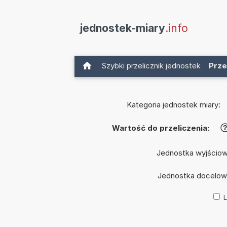
jednostek-miary
.info
Szybki przelicznik jednostek
Prze
Kategoria jednostek miary:
Wartość do przeliczenia:
Jednostka wyjścio
Jednostka docelow
L