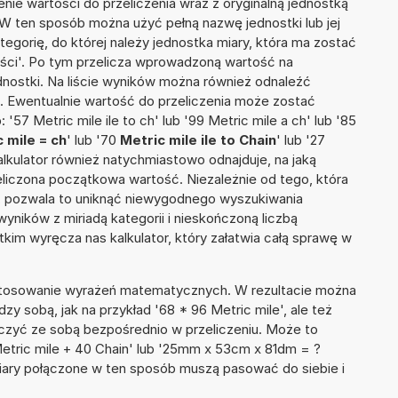
nie wartości do przeliczenia wraz z oryginalną jednostką
. W ten sposób można użyć pełną nazwę jednostki lub jej
ategorię, do której należy jednostka miary, która ma zostać
ości'. Po tym przelicza wprowadzoną wartość na
nostki. Na liście wyników można również odnaleźć
 Ewentualnie wartość do przeliczenia może zostać
7 Metric mile ile to ch' lub '99 Metric mile a ch' lub '85
 mile = ch
' lub '70
Metric mile ile to Chain
' lub '27
 kalkulator również natychmiastowo odnajduje, na jaką
liczona początkowa wartość. Niezależnie od tego, która
, pozwala to uniknąć niewygodnego wyszukiwania
wyników z miriadą kategorii i nieskończoną liczbą
im wyręcza nas kalkulator, który załatwia całą sprawę w
 stosowanie wyrażeń matematycznych. W rezultacie można
dzy sobą, jak na przykład '68 * 96 Metric mile', ale też
ączyć ze sobą bezpośrednio w przeliczeniu. Może to
Metric mile + 40 Chain' lub '25mm x 53cm x 81dm = ?
iary połączone w ten sposób muszą pasować do siebie i