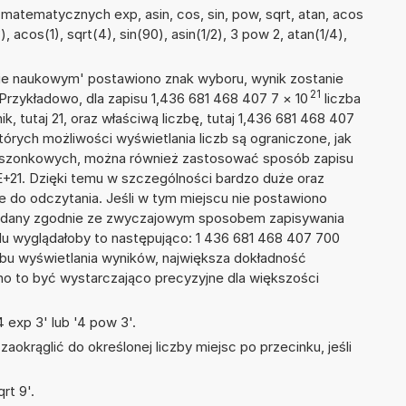
atematycznych exp, asin, cos, sin, pow, sqrt, atan, acos
), acos(1), sqrt(4), sin(90), asin(1/2), 3 pow 2, atan(1/4),
isie naukowym' postawiono znak wyboru, wynik zostanie
21
Przykładowo, dla zapisu 1,436 681 468 407 7
×
10
liczba
k, tutaj 21, oraz właściwą liczbę, tutaj 1,436 681 468 407
tórych możliwości wyświetlania liczb są ograniczone, jak
kieszonkowych, można również zastosować sposób zapisu
E+21. Dzięki temu w szczególności bardzo duże oraz
ze do odczytania. Jeśli w tym miejscu nie postawiono
podany zgodnie ze zwyczajowym sposobem zapisywania
du wyglądałoby to następująco: 1 436 681 468 407 700
bu wyświetlania wyników, największa dokładność
nno to być wystarczająco precyzyjne dla większości
 exp 3' lub '4 pow 3'.
okrąglić do określonej liczby miejsc po przecinku, jeśli
rt 9'.