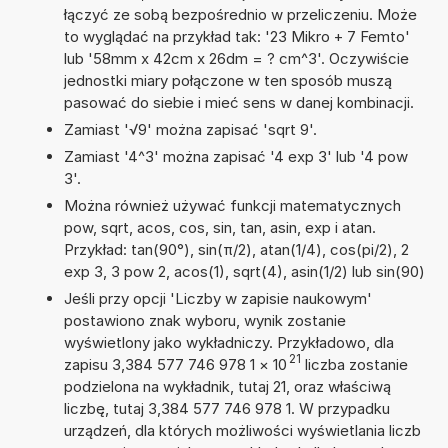
łączyć ze sobą bezpośrednio w przeliczeniu. Może
to wyglądać na przykład tak: '23 Mikro + 7 Femto'
lub '58mm x 42cm x 26dm = ? cm^3'. Oczywiście
jednostki miary połączone w ten sposób muszą
pasować do siebie i mieć sens w danej kombinacji.
Zamiast '√9' można zapisać 'sqrt 9'.
Zamiast '4^3' można zapisać '4 exp 3' lub '4 pow
3'.
Można również używać funkcji matematycznych
pow, sqrt, acos, cos, sin, tan, asin, exp i atan.
Przykład: tan(90°), sin(π/2), atan(1/4), cos(pi/2), 2
exp 3, 3 pow 2, acos(1), sqrt(4), asin(1/2) lub sin(90)
Jeśli przy opcji 'Liczby w zapisie naukowym'
postawiono znak wyboru, wynik zostanie
wyświetlony jako wykładniczy. Przykładowo, dla
21
zapisu 3,384 577 746 978 1
×
10
liczba zostanie
podzielona na wykładnik, tutaj 21, oraz właściwą
liczbę, tutaj 3,384 577 746 978 1. W przypadku
urządzeń, dla których możliwości wyświetlania liczb