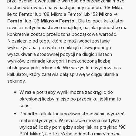
przeliczenie. Ewentualnie wartość do przeliczenia może
zostać wprowadzona w następujący sposób: '68 Mikro
ile to Femto' lub '88 Mikro a Femto' lub '52
Mikro ->
Femto
' lub '36
Mikro = Femto
'. Dla tej opcji kalkulator
również natychmiastowo odnajduje, na jaką jednostkę ma
konkretnie zostać przeliczona początkowa wartość.
Niezależnie od tego, która z możliwości zostanie
wykorzystana, pozwala to uniknąć niewygodnego
wyszukiwania stosownej pozycji na długich listach
wyników z miriadą kategorii i nieskończoną liczbą
obsługiwanych jednostek. We wszystkim wyręcza nas
kalkulator, który załatwia całą sprawę w ciągu ułamka
sekundy.
W razie potrzeby wynik można zaokrąglić do
określonej liczby miejsc po przecinku, jeśli ma to
sens.
Ponadto kalkulator umożliwia stosowanie wyrażeń
matematycznych. W rezultacie można nie tylko
wyliczać liczby pomiędzy sobą, jak na przykład '90
* 74 Mikro', ale też różne jednostki miary można