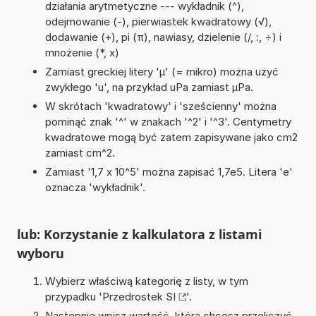
działania arytmetyczne --- wykładnik (^),
odejmowanie (-), pierwiastek kwadratowy (√),
dodawanie (+), pi (π), nawiasy, dzielenie (/, :, ÷) i
mnożenie (*, x)
Zamiast greckiej litery 'µ' (= mikro) można użyć
zwykłego 'u', na przykład uPa zamiast µPa.
W skrótach 'kwadratowy' i 'sześcienny' można
pominąć znak '^' w znakach '^2' i '^3'. Centymetry
kwadratowe mogą być zatem zapisywane jako cm2
zamiast cm^2.
Zamiast '1,7 x 10^5' można zapisać 1,7e5. Litera 'e'
oznacza 'wykładnik'.
lub: Korzystanie z kalkulatora z listami
wyboru
Wybierz właściwą kategorię z listy, w tym
przypadku '
Przedrostek SI
'.
Następnie wpisz wartość, którą chcesz przeliczyć.