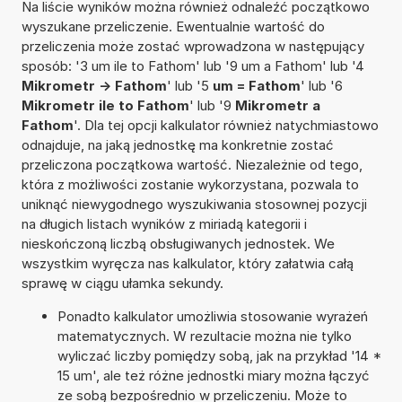
Na liście wyników można również odnaleźć początkowo
wyszukane przeliczenie. Ewentualnie wartość do
przeliczenia może zostać wprowadzona w następujący
sposób: '3 um ile to Fathom' lub '9 um a Fathom' lub '4
Mikrometr -> Fathom
' lub '5
um = Fathom
' lub '6
Mikrometr ile to Fathom
' lub '9
Mikrometr a
Fathom
'. Dla tej opcji kalkulator również natychmiastowo
odnajduje, na jaką jednostkę ma konkretnie zostać
przeliczona początkowa wartość. Niezależnie od tego,
która z możliwości zostanie wykorzystana, pozwala to
uniknąć niewygodnego wyszukiwania stosownej pozycji
na długich listach wyników z miriadą kategorii i
nieskończoną liczbą obsługiwanych jednostek. We
wszystkim wyręcza nas kalkulator, który załatwia całą
sprawę w ciągu ułamka sekundy.
Ponadto kalkulator umożliwia stosowanie wyrażeń
matematycznych. W rezultacie można nie tylko
wyliczać liczby pomiędzy sobą, jak na przykład '14 *
15 um', ale też różne jednostki miary można łączyć
ze sobą bezpośrednio w przeliczeniu. Może to