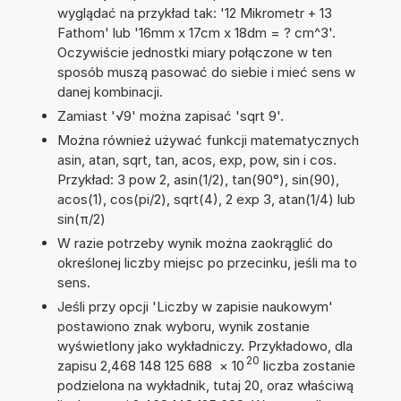
wyglądać na przykład tak: '12 Mikrometr + 13
Fathom' lub '16mm x 17cm x 18dm = ? cm^3'.
Oczywiście jednostki miary połączone w ten
sposób muszą pasować do siebie i mieć sens w
danej kombinacji.
Zamiast '√9' można zapisać 'sqrt 9'.
Można również używać funkcji matematycznych
asin, atan, sqrt, tan, acos, exp, pow, sin i cos.
Przykład: 3 pow 2, asin(1/2), tan(90°), sin(90),
acos(1), cos(pi/2), sqrt(4), 2 exp 3, atan(1/4) lub
sin(π/2)
W razie potrzeby wynik można zaokrąglić do
określonej liczby miejsc po przecinku, jeśli ma to
sens.
Jeśli przy opcji 'Liczby w zapisie naukowym'
postawiono znak wyboru, wynik zostanie
wyświetlony jako wykładniczy. Przykładowo, dla
20
zapisu 2,468 148 125 688
×
10
liczba zostanie
podzielona na wykładnik, tutaj 20, oraz właściwą