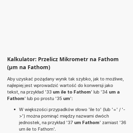
Kalkulator: Przelicz Mikrometr na Fathom
(µm na Fathom)
Aby uzyskać pożądany wynik tak szybko, jak to możliwe,
najlepiej jest wprowadzić wartość do konwersji jako
tekst, na przykład '33
um ile to Fathom
' lub '34
um a
Fathom
' lub po prostu '35
um
':
W większości przypadków słowo 'ile to' (lub '=' / '-
>') można pominąć między nazwami dwóch
jednostek, na przykład '37
um Fathom
' zamiast '36
um ile to Fathom'.