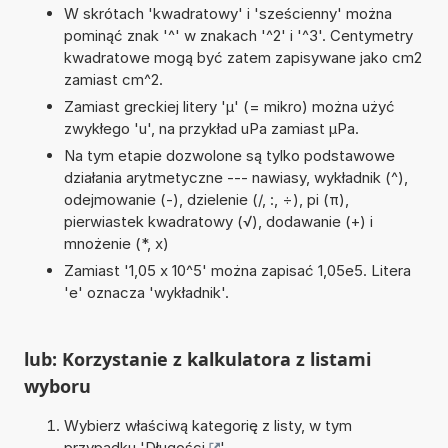
W skrótach 'kwadratowy' i 'sześcienny' można
pominąć znak '^' w znakach '^2' i '^3'. Centymetry
kwadratowe mogą być zatem zapisywane jako cm2
zamiast cm^2.
Zamiast greckiej litery 'µ' (= mikro) można użyć
zwykłego 'u', na przykład uPa zamiast µPa.
Na tym etapie dozwolone są tylko podstawowe
działania arytmetyczne --- nawiasy, wykładnik (^),
odejmowanie (-), dzielenie (/, :, ÷), pi (π),
pierwiastek kwadratowy (√), dodawanie (+) i
mnożenie (*, x)
Zamiast '1,05 x 10^5' można zapisać 1,05e5. Litera
'e' oznacza 'wykładnik'.
lub: Korzystanie z kalkulatora z listami
wyboru
Wybierz właściwą kategorię z listy, w tym
przypadku '
Długości
'.