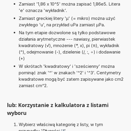
Zamiast '1,86 x 10^5' można zapisać 1,86e5. Litera
'e' oznacza 'wykładnik'.
Zamiast greckiej litery 'µ' (= mikro) można użyć
zwykłego 'u', na przykład uPa zamiast µPa.
Na tym etapie dozwolone są tylko podstawowe
działania arytmetyczne --- nawiasy, pierwiastek
kwadratowy (√), mnożenie (*, x), pi (π), wykładnik
(^), odejmowanie (-), dzielenie (/, :, ÷) i dodawanie
(+)
W skrótach 'kwadratowy' i 'sześcienny' można
pominąć znak '^' w znakach '^2' i '^3'. Centymetry
kwadratowe mogą być zatem zapisywane jako cm2
zamiast cm^2.
lub: Korzystanie z kalkulatora z listami
wyboru
Wybierz właściwą kategorię z listy, w tym
przypadku '
Długości
'.