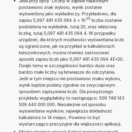
Jeśli przy opcji 'Liczby w zapisie naukowym'
postawiono znak wyboru, wynik zostanie
wyświetlony jako wykładniczy. Przykładowo, dla
20
zapisu 5,097 481 435 094 4
×
10
liczba zostanie
podzielona na wykładnik, tutaj 20, oraz właściwą
liczbę, tutaj 5,097 481 435 094 4. W przypadku
urządzeń, dla których możliwości wyświetlania liczb
są ograniczone, jak na przykład w kalkulatorach
kieszonkowych, można również zastosować
sposób zapisu liczb jako 5,097 481 435 094 4E+20.
Dzięki temu w szczególności bardzo duże oraz
bardzo małe liczby są łatwiejsze do odczytania.
Jeśli w tym miejscu nie postawiono znaku wyboru,
wynik będzie podany zgodnie ze zwyczajowym
sposobem zapisywania liczb. Dla powyższego
przykładu wyglądałoby to następująco: 509 748 143
509 440 000 000. Niezależnie od sposobu
wyświetlania wyników, największa dokładność
kalkulatora to 14 miejsc. Powinno to być
wystarczająco precyzyjne dla większości aplikacji.
Można również używać funkcji matematycznych