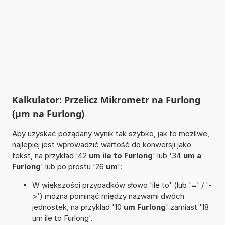
Kalkulator: Przelicz Mikrometr na Furlong
(µm na Furlong)
Aby uzyskać pożądany wynik tak szybko, jak to możliwe,
najlepiej jest wprowadzić wartość do konwersji jako
tekst, na przykład '42
um ile to Furlong
' lub '34
um a
Furlong
' lub po prostu '26
um
':
W większości przypadków słowo 'ile to' (lub '=' / '-
>') można pominąć między nazwami dwóch
jednostek, na przykład '10
um Furlong
' zamiast '18
um ile to Furlong'.