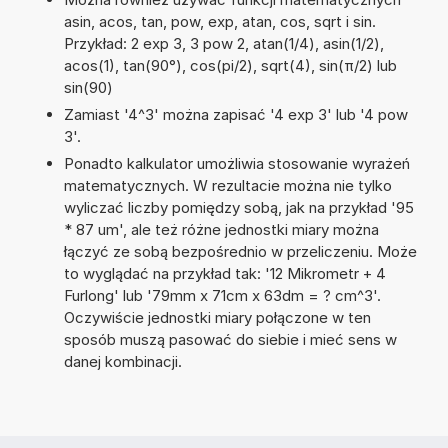
asin, acos, tan, pow, exp, atan, cos, sqrt i sin.
Przykład: 2 exp 3, 3 pow 2, atan(1/4), asin(1/2),
acos(1), tan(90°), cos(pi/2), sqrt(4), sin(π/2) lub
sin(90)
Zamiast '4^3' można zapisać '4 exp 3' lub '4 pow
3'.
Ponadto kalkulator umożliwia stosowanie wyrażeń
matematycznych. W rezultacie można nie tylko
wyliczać liczby pomiędzy sobą, jak na przykład '95
* 87 um', ale też różne jednostki miary można
łączyć ze sobą bezpośrednio w przeliczeniu. Może
to wyglądać na przykład tak: '12 Mikrometr + 4
Furlong' lub '79mm x 71cm x 63dm = ? cm^3'.
Oczywiście jednostki miary połączone w ten
sposób muszą pasować do siebie i mieć sens w
danej kombinacji.