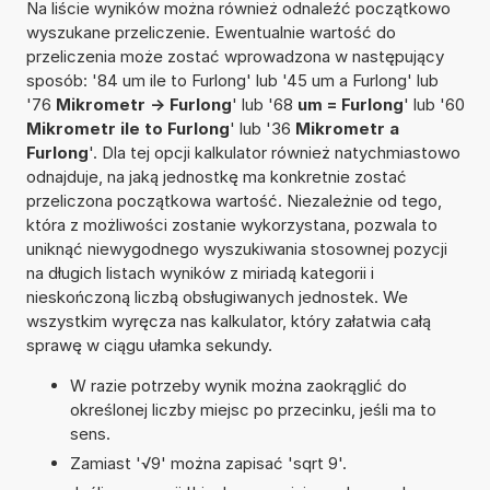
Na liście wyników można również odnaleźć początkowo
wyszukane przeliczenie. Ewentualnie wartość do
przeliczenia może zostać wprowadzona w następujący
sposób: '84 um ile to Furlong' lub '45 um a Furlong' lub
'76
Mikrometr -> Furlong
' lub '68
um = Furlong
' lub '60
Mikrometr ile to Furlong
' lub '36
Mikrometr a
Furlong
'. Dla tej opcji kalkulator również natychmiastowo
odnajduje, na jaką jednostkę ma konkretnie zostać
przeliczona początkowa wartość. Niezależnie od tego,
która z możliwości zostanie wykorzystana, pozwala to
uniknąć niewygodnego wyszukiwania stosownej pozycji
na długich listach wyników z miriadą kategorii i
nieskończoną liczbą obsługiwanych jednostek. We
wszystkim wyręcza nas kalkulator, który załatwia całą
sprawę w ciągu ułamka sekundy.
W razie potrzeby wynik można zaokrąglić do
określonej liczby miejsc po przecinku, jeśli ma to
sens.
Zamiast '√9' można zapisać 'sqrt 9'.