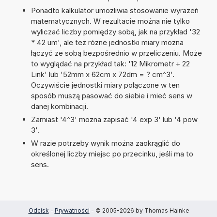
Ponadto kalkulator umożliwia stosowanie wyrażeń
matematycznych. W rezultacie można nie tylko
wyliczać liczby pomiędzy sobą, jak na przykład '32
* 42 um', ale też różne jednostki miary można
łączyć ze sobą bezpośrednio w przeliczeniu. Może
to wyglądać na przykład tak: '12 Mikrometr + 22
Link' lub '52mm x 62cm x 72dm = ? cm^3'.
Oczywiście jednostki miary połączone w ten
sposób muszą pasować do siebie i mieć sens w
danej kombinacji.
Zamiast '4^3' można zapisać '4 exp 3' lub '4 pow
3'.
W razie potrzeby wynik można zaokrąglić do
określonej liczby miejsc po przecinku, jeśli ma to
sens.
Odcisk
-
Prywatności
- © 2005-2026 by Thomas Hainke