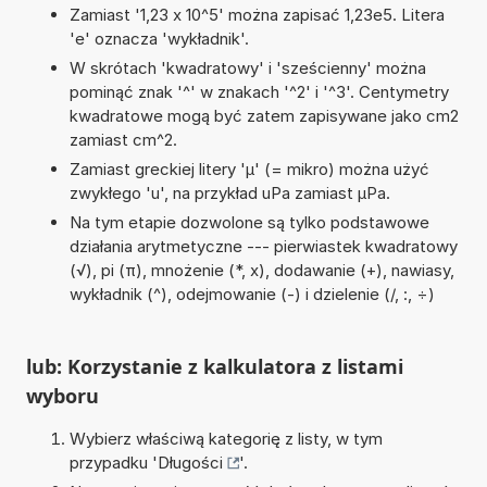
Zamiast '1,23 x 10^5' można zapisać 1,23e5. Litera
'e' oznacza 'wykładnik'.
W skrótach 'kwadratowy' i 'sześcienny' można
pominąć znak '^' w znakach '^2' i '^3'. Centymetry
kwadratowe mogą być zatem zapisywane jako cm2
zamiast cm^2.
Zamiast greckiej litery 'µ' (= mikro) można użyć
zwykłego 'u', na przykład uPa zamiast µPa.
Na tym etapie dozwolone są tylko podstawowe
działania arytmetyczne --- pierwiastek kwadratowy
(√), pi (π), mnożenie (*, x), dodawanie (+), nawiasy,
wykładnik (^), odejmowanie (-) i dzielenie (/, :, ÷)
lub: Korzystanie z kalkulatora z listami
wyboru
Wybierz właściwą kategorię z listy, w tym
przypadku '
Długości
'.