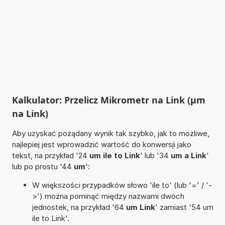
Kalkulator: Przelicz Mikrometr na Link (µm
na Link)
Aby uzyskać pożądany wynik tak szybko, jak to możliwe,
najlepiej jest wprowadzić wartość do konwersji jako
tekst, na przykład '24
um ile to Link
' lub '34
um a Link
'
lub po prostu '44
um
':
W większości przypadków słowo 'ile to' (lub '=' / '-
>') można pominąć między nazwami dwóch
jednostek, na przykład '64
um Link
' zamiast '54 um
ile to Link'.