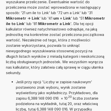
wyszukane przeliczenie. Ewentualnie wartość do
przeliczenia może zostać wprowadzona w następujący
sposób: '21 um ile to Link' lub '72 um a Link' lub '31
Mikrometr -> Link
' lub '41
um = Link
' lub '51
Mikrometr
ile to Link
' lub '81
Mikrometr a Link
'. Dla tej opcji
kalkulator również natychmiastowo odnajduje, na jaką
jednostkę ma konkretnie zostać przeliczona początkowa
wartość. Niezależnie od tego, która z możliwości
zostanie wykorzystana, pozwala to uniknąć
niewygodnego wyszukiwania stosownej pozycji na
długich listach wyników z miriadą kategorii i nieskończoną
liczbą obsługiwanych jednostek. We wszystkim wyręcza
nas kalkulator, który załatwia całą sprawę w ciągu ułamka
sekundy.
Jeśli przy opcji 'Liczby w zapisie naukowym'
postawiono znak wyboru, wynik zostanie
wyświetlony jako wykładniczy. Przykładowo, dla
20
zapisu 6,388 148 090 016
×
10
liczba zostanie
podzielona na wykładnik, tutaj 20, oraz właściwą
liczbę, tutaj 6,388 148 090 016. W przypadku