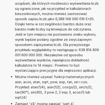
urządzeń, dla których możliwości wyświetlania liczb
są ograniczone, jak na przykład w kalkulatorach
kieszonkowych, można również zastosować
sposób zapisu liczb jako 6,388 148 090 016 E+20.
Dzięki temu w szczególności bardzo duże oraz
bardzo małe liczby są łatwiejsze do odczytania.
Jeśli w tym miejscu nie postawiono znaku wyboru,
wynik będzie podany zgodnie ze zwyczajowym
sposobem zapisywania liczb. Dla powyższego
przykładu wyglądałoby to następująco: 638 814 809
001 600 000 000. Niezależnie od sposobu
wyświetlania wyników, największa dokładność
kalkulatora to 14 miejsc. Powinno to być
wystarczająco precyzyjne dla większości aplikacji.
Można również używać funkcji matematycznych
asin, acos, atan, sqrt, pow, exp, tan, sin i cos.
Przykład: atan(1/4), asin(1/2), cos(pi/2), sin(π/2),
tan(90°), sin(90), 3 pow 2, 2 exp 3, acos(1) lub
sqrt(4)
Zamiast '√4' można zapisać 'sqrt 4'.