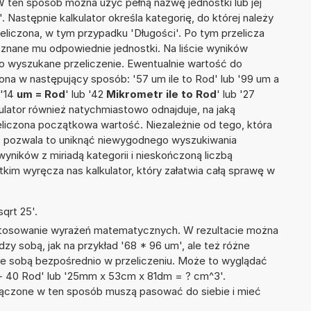
 W ten sposób można użyć pełną nazwę jednostki lub jej
. Następnie kalkulator określa kategorię, do której należy
eliczona, w tym przypadku 'Długości'. Po tym przelicza
nane mu odpowiednie jednostki. Na liście wyników
 wyszukane przeliczenie. Ewentualnie wartość do
na w następujący sposób: '57 um ile to Rod' lub '99 um a
 '14
um = Rod
' lub '42
Mikrometr ile to Rod
' lub '27
alkulator również natychmiastowo odnajduje, na jaką
liczona początkowa wartość. Niezależnie od tego, która
, pozwala to uniknąć niewygodnego wyszukiwania
wyników z miriadą kategorii i nieskończoną liczbą
im wyręcza nas kalkulator, który załatwia całą sprawę w
qrt 25'.
 stosowanie wyrażeń matematycznych. W rezultacie można
dzy sobą, jak na przykład '68 * 96 um', ale też różne
ze sobą bezpośrednio w przeliczeniu. Może to wyglądać
r + 40 Rod' lub '25mm x 53cm x 81dm = ? cm^3'.
łączone w ten sposób muszą pasować do siebie i mieć