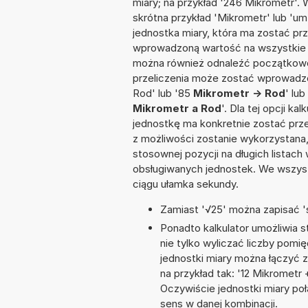
miary; na przykład '246 Mikrometr'.
skrótna przykład 'Mikrometr' lub 'um'
jednostka miary, która ma zostać prz
wprowadzoną wartość na wszystkie z
można również odnaleźć początkowo
przeliczenia może zostać wprowadzo
Rod' lub '85
Mikrometr -> Rod
' lub
Mikrometr a Rod
'. Dla tej opcji k
jednostkę ma konkretnie zostać prze
z możliwości zostanie wykorzystana
stosownej pozycji na długich listach 
obsługiwanych jednostek. We wszystk
ciągu ułamka sekundy.
Zamiast '√25' można zapisać 's
Ponadto kalkulator umożliwia
nie tylko wyliczać liczby pomię
jednostki miary można łączyć 
na przykład tak: '12 Mikromet
Oczywiście jednostki miary po
sens w danej kombinacji.