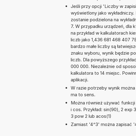
Jeśli przy opcji 'Liczby w zap
wyświetlony jako wykładniczy. 
zostanie podzielona na wykładni
7. W przypadku urządzeń, dla k
na przykład w kalkulatorach 
liczb jako 1,436 681 468 407 7
bardzo małe liczby są łatwiejs
znaku wyboru, wynik będzie 
liczb. Dla powyższego przykła
000 000. Niezależnie od sposo
kalkulatora to 14 miejsc. Powi
aplikacji.
W razie potrzeby wynik można za
ma to sens.
Można również używać funkcji m
i cos. Przykład: sin(90), 2 exp 3
3 pow 2 lub acos(1)
Zamiast '4^3' można zapisać '4