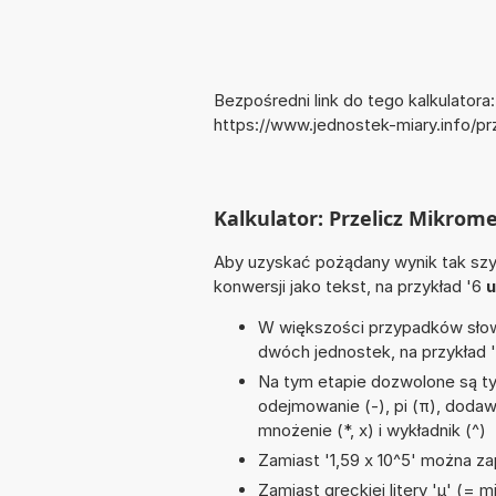
Bezpośredni link do tego kalkulatora:
https://www.jednostek-miary.info/p
Kalkulator: Przelicz Mikrom
Aby uzyskać pożądany wynik tak szyb
konwersji jako tekst, na przykład '6
u
W większości przypadków słowo
dwóch jednostek, na przykład 
Na tym etapie dozwolone są ty
odejmowanie (-), pi (π), dodawa
mnożenie (*, x) i wykładnik (^)
Zamiast '1,59 x 10^5' można zap
Zamiast greckiej litery 'µ' (= 