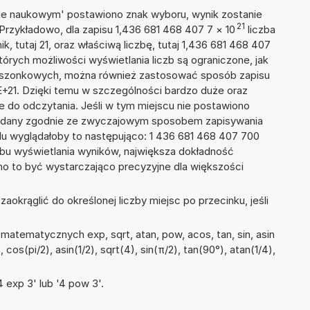
isie naukowym' postawiono znak wyboru, wynik zostanie
21
Przykładowo, dla zapisu 1,436 681 468 407 7
×
10
liczba
k, tutaj 21, oraz właściwą liczbę, tutaj 1,436 681 468 407
tórych możliwości wyświetlania liczb są ograniczone, jak
kieszonkowych, można również zastosować sposób zapisu
E+21. Dzięki temu w szczególności bardzo duże oraz
ze do odczytania. Jeśli w tym miejscu nie postawiono
podany zgodnie ze zwyczajowym sposobem zapisywania
du wyglądałoby to następująco: 1 436 681 468 407 700
bu wyświetlania wyników, największa dokładność
nno to być wystarczająco precyzyjne dla większości
okrąglić do określonej liczby miejsc po przecinku, jeśli
atematycznych exp, sqrt, atan, pow, acos, tan, sin, asin
, cos(pi/2), asin(1/2), sqrt(4), sin(π/2), tan(90°), atan(1/4),
 exp 3' lub '4 pow 3'.