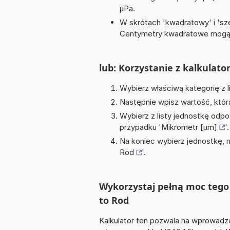
µPa.
W skrótach 'kwadratowy' i 'sze
Centymetry kwadratowe mogą 
lub: Korzystanie z kalkulato
Wybierz właściwą kategorię z l
Następnie wpisz wartość, któr
Wybierz z listy jednostkę odpo
przypadku '
Mikrometr [µm]
'.
Na koniec wybierz jednostkę, 
Rod
'.
Wykorzystaj pełną moc tego 
to Rod
Kalkulator ten pozwala na wprowadze