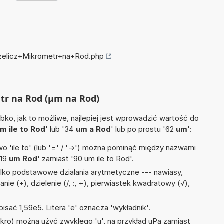
rzelicz+Mikrometr+na+Rod.php
etr na Rod (µm na Rod)
ko, jak to możliwe, najlepiej jest wprowadzić wartość do
m ile to Rod
' lub '34
um a Rod
' lub po prostu '62
um
':
 'ile to' (lub '=' / '->') można pominąć między nazwami
'19
um Rod
' zamiast '90 um ile to Rod'.
lko podstawowe działania arytmetyczne --- nawiasy,
nie (+), dzielenie (/, :, ÷), pierwiastek kwadratowy (√),
isać 1,59e5. Litera 'e' oznacza 'wykładnik'.
mikro) można użyć zwykłego 'u', na przykład uPa zamiast