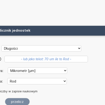
licznik jednostek
?
wa:
a:
iczby w zapisie naukowym