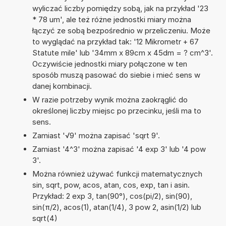
wyliczać liczby pomiędzy sobą, jak na przykład '23
* 78 um', ale też różne jednostki miary można
łączyć ze sobą bezpośrednio w przeliczeniu. Może
to wyglądać na przykład tak: '12 Mikrometr + 67
Statute mile' lub '34mm x 89cm x 45dm = ? cm^3'.
Oczywiście jednostki miary połączone w ten
sposób muszą pasować do siebie i mieć sens w
danej kombinacji.
W razie potrzeby wynik można zaokrąglić do
określonej liczby miejsc po przecinku, jeśli ma to
sens.
Zamiast '√9' można zapisać 'sqrt 9'.
Zamiast '4^3' można zapisać '4 exp 3' lub '4 pow
3'.
Można również używać funkcji matematycznych
sin, sqrt, pow, acos, atan, cos, exp, tan i asin.
Przykład: 2 exp 3, tan(90°), cos(pi/2), sin(90),
sin(π/2), acos(1), atan(1/4), 3 pow 2, asin(1/2) lub
sqrt(4)