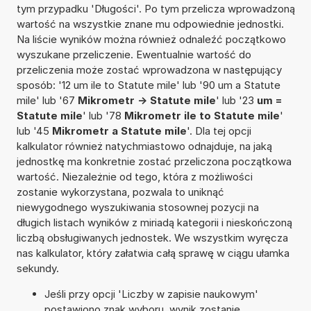
tym przypadku 'Długości'. Po tym przelicza wprowadzoną
wartość na wszystkie znane mu odpowiednie jednostki.
Na liście wyników można również odnaleźć początkowo
wyszukane przeliczenie. Ewentualnie wartość do
przeliczenia może zostać wprowadzona w następujący
sposób: '12 um ile to Statute mile' lub '90 um a Statute
mile' lub '67
Mikrometr -> Statute mile
' lub '23
um =
Statute mile
' lub '78
Mikrometr ile to Statute mile
'
lub '45
Mikrometr a Statute mile
'. Dla tej opcji
kalkulator również natychmiastowo odnajduje, na jaką
jednostkę ma konkretnie zostać przeliczona początkowa
wartość. Niezależnie od tego, która z możliwości
zostanie wykorzystana, pozwala to uniknąć
niewygodnego wyszukiwania stosownej pozycji na
długich listach wyników z miriadą kategorii i nieskończoną
liczbą obsługiwanych jednostek. We wszystkim wyręcza
nas kalkulator, który załatwia całą sprawę w ciągu ułamka
sekundy.
Jeśli przy opcji 'Liczby w zapisie naukowym'
postawiono znak wyboru, wynik zostanie