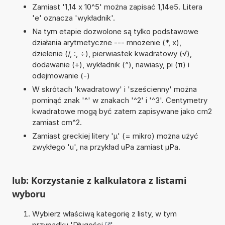
Zamiast '1,14 x 10^5' można zapisać 1,14e5. Litera
'e' oznacza 'wykładnik'.
Na tym etapie dozwolone są tylko podstawowe
działania arytmetyczne --- mnożenie (*, x),
dzielenie (/, :, ÷), pierwiastek kwadratowy (√),
dodawanie (+), wykładnik (^), nawiasy, pi (π) i
odejmowanie (-)
W skrótach 'kwadratowy' i 'sześcienny' można
pominąć znak '^' w znakach '^2' i '^3'. Centymetry
kwadratowe mogą być zatem zapisywane jako cm2
zamiast cm^2.
Zamiast greckiej litery 'µ' (= mikro) można użyć
zwykłego 'u', na przykład uPa zamiast µPa.
lub: Korzystanie z kalkulatora z listami
wyboru
Wybierz właściwą kategorię z listy, w tym
przypadku '
Długości
'.