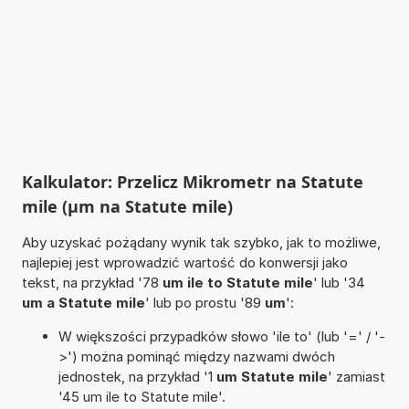
Kalkulator: Przelicz Mikrometr na Statute
mile (µm na Statute mile)
Aby uzyskać pożądany wynik tak szybko, jak to możliwe,
najlepiej jest wprowadzić wartość do konwersji jako
tekst, na przykład '78
um ile to Statute mile
' lub '34
um a Statute mile
' lub po prostu '89
um
':
W większości przypadków słowo 'ile to' (lub '=' / '-
>') można pominąć między nazwami dwóch
jednostek, na przykład '1
um Statute mile
' zamiast
'45 um ile to Statute mile'.