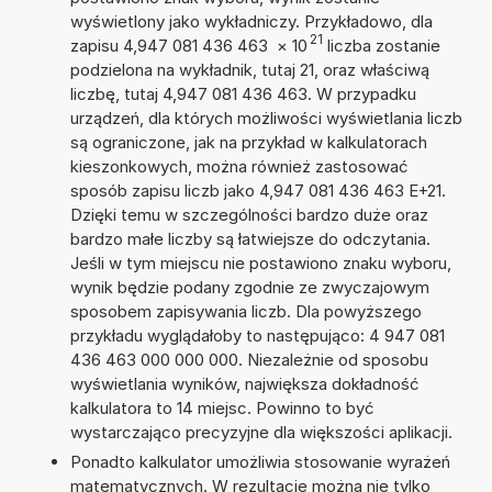
wyświetlony jako wykładniczy. Przykładowo, dla
21
zapisu 4,947 081 436 463
×
10
liczba zostanie
podzielona na wykładnik, tutaj 21, oraz właściwą
liczbę, tutaj 4,947 081 436 463. W przypadku
urządzeń, dla których możliwości wyświetlania liczb
są ograniczone, jak na przykład w kalkulatorach
kieszonkowych, można również zastosować
sposób zapisu liczb jako 4,947 081 436 463 E+21.
Dzięki temu w szczególności bardzo duże oraz
bardzo małe liczby są łatwiejsze do odczytania.
Jeśli w tym miejscu nie postawiono znaku wyboru,
wynik będzie podany zgodnie ze zwyczajowym
sposobem zapisywania liczb. Dla powyższego
przykładu wyglądałoby to następująco: 4 947 081
436 463 000 000 000. Niezależnie od sposobu
wyświetlania wyników, największa dokładność
kalkulatora to 14 miejsc. Powinno to być
wystarczająco precyzyjne dla większości aplikacji.
Ponadto kalkulator umożliwia stosowanie wyrażeń
matematycznych. W rezultacie można nie tylko