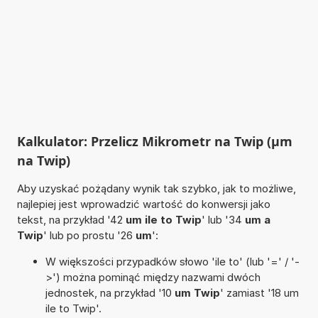
Kalkulator: Przelicz Mikrometr na Twip (µm
na Twip)
Aby uzyskać pożądany wynik tak szybko, jak to możliwe,
najlepiej jest wprowadzić wartość do konwersji jako
tekst, na przykład '42
um ile to Twip
' lub '34
um a
Twip
' lub po prostu '26
um
':
W większości przypadków słowo 'ile to' (lub '=' / '-
>') można pominąć między nazwami dwóch
jednostek, na przykład '10
um Twip
' zamiast '18 um
ile to Twip'.