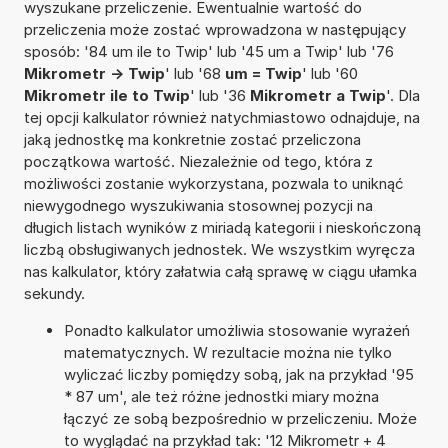
wyszukane przeliczenie. Ewentualnie wartość do
przeliczenia może zostać wprowadzona w następujący
sposób: '84 um ile to Twip' lub '45 um a Twip' lub '76
Mikrometr -> Twip
' lub '68
um = Twip
' lub '60
Mikrometr ile to Twip
' lub '36
Mikrometr a Twip
'. Dla
tej opcji kalkulator również natychmiastowo odnajduje, na
jaką jednostkę ma konkretnie zostać przeliczona
początkowa wartość. Niezależnie od tego, która z
możliwości zostanie wykorzystana, pozwala to uniknąć
niewygodnego wyszukiwania stosownej pozycji na
długich listach wyników z miriadą kategorii i nieskończoną
liczbą obsługiwanych jednostek. We wszystkim wyręcza
nas kalkulator, który załatwia całą sprawę w ciągu ułamka
sekundy.
Ponadto kalkulator umożliwia stosowanie wyrażeń
matematycznych. W rezultacie można nie tylko
wyliczać liczby pomiędzy sobą, jak na przykład '95
* 87 um', ale też różne jednostki miary można
łączyć ze sobą bezpośrednio w przeliczeniu. Może
to wyglądać na przykład tak: '12 Mikrometr + 4