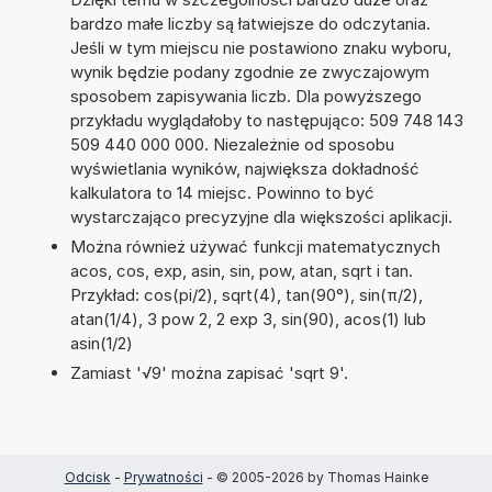
bardzo małe liczby są łatwiejsze do odczytania.
Jeśli w tym miejscu nie postawiono znaku wyboru,
wynik będzie podany zgodnie ze zwyczajowym
sposobem zapisywania liczb. Dla powyższego
przykładu wyglądałoby to następująco: 509 748 143
509 440 000 000. Niezależnie od sposobu
wyświetlania wyników, największa dokładność
kalkulatora to 14 miejsc. Powinno to być
wystarczająco precyzyjne dla większości aplikacji.
Można również używać funkcji matematycznych
acos, cos, exp, asin, sin, pow, atan, sqrt i tan.
Przykład: cos(pi/2), sqrt(4), tan(90°), sin(π/2),
atan(1/4), 3 pow 2, 2 exp 3, sin(90), acos(1) lub
asin(1/2)
Zamiast '√9' można zapisać 'sqrt 9'.
Odcisk
-
Prywatności
- © 2005-2026 by Thomas Hainke