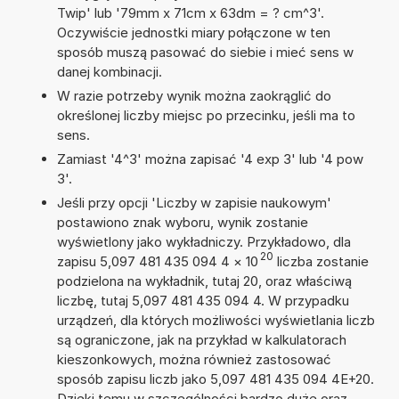
Twip' lub '79mm x 71cm x 63dm = ? cm^3'.
Oczywiście jednostki miary połączone w ten
sposób muszą pasować do siebie i mieć sens w
danej kombinacji.
W razie potrzeby wynik można zaokrąglić do
określonej liczby miejsc po przecinku, jeśli ma to
sens.
Zamiast '4^3' można zapisać '4 exp 3' lub '4 pow
3'.
Jeśli przy opcji 'Liczby w zapisie naukowym'
postawiono znak wyboru, wynik zostanie
wyświetlony jako wykładniczy. Przykładowo, dla
20
zapisu 5,097 481 435 094 4
×
10
liczba zostanie
podzielona na wykładnik, tutaj 20, oraz właściwą
liczbę, tutaj 5,097 481 435 094 4. W przypadku
urządzeń, dla których możliwości wyświetlania liczb
są ograniczone, jak na przykład w kalkulatorach
kieszonkowych, można również zastosować
sposób zapisu liczb jako 5,097 481 435 094 4E+20.
Dzięki temu w szczególności bardzo duże oraz