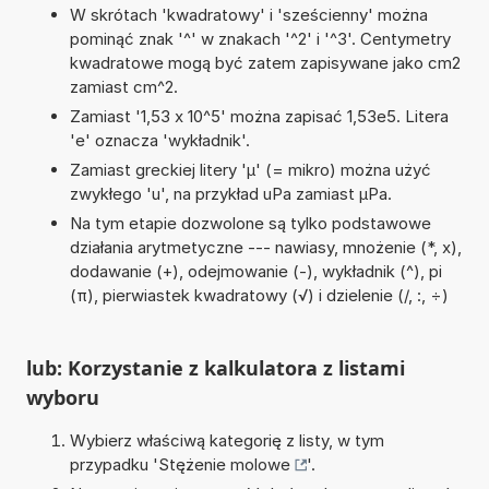
W skrótach 'kwadratowy' i 'sześcienny' można
pominąć znak '^' w znakach '^2' i '^3'. Centymetry
kwadratowe mogą być zatem zapisywane jako cm2
zamiast cm^2.
Zamiast '1,53 x 10^5' można zapisać 1,53e5. Litera
'e' oznacza 'wykładnik'.
Zamiast greckiej litery 'µ' (= mikro) można użyć
zwykłego 'u', na przykład uPa zamiast µPa.
Na tym etapie dozwolone są tylko podstawowe
działania arytmetyczne --- nawiasy, mnożenie (*, x),
dodawanie (+), odejmowanie (-), wykładnik (^), pi
(π), pierwiastek kwadratowy (√) i dzielenie (/, :, ÷)
lub: Korzystanie z kalkulatora z listami
wyboru
Wybierz właściwą kategorię z listy, w tym
przypadku '
Stężenie molowe
'.