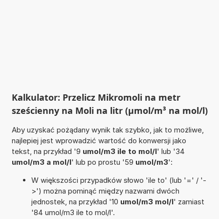
Kalkulator: Przelicz Mikromoli na metr
sześcienny na Moli na litr (µmol/m³ na mol/l)
Aby uzyskać pożądany wynik tak szybko, jak to możliwe,
najlepiej jest wprowadzić wartość do konwersji jako
tekst, na przykład '9
umol/m3 ile to mol/l
' lub '34
umol/m3 a mol/l
' lub po prostu '59
umol/m3
':
W większości przypadków słowo 'ile to' (lub '=' / '-
>') można pominąć między nazwami dwóch
jednostek, na przykład '10
umol/m3 mol/l
' zamiast
'84 umol/m3 ile to mol/l'.