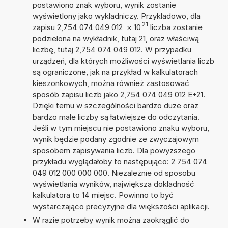
postawiono znak wyboru, wynik zostanie
wyświetlony jako wykładniczy. Przykładowo, dla
21
zapisu 2,754 074 049 012
×
10
liczba zostanie
podzielona na wykładnik, tutaj 21, oraz właściwą
liczbę, tutaj 2,754 074 049 012. W przypadku
urządzeń, dla których możliwości wyświetlania liczb
są ograniczone, jak na przykład w kalkulatorach
kieszonkowych, można również zastosować
sposób zapisu liczb jako 2,754 074 049 012 E+21.
Dzięki temu w szczególności bardzo duże oraz
bardzo małe liczby są łatwiejsze do odczytania.
Jeśli w tym miejscu nie postawiono znaku wyboru,
wynik będzie podany zgodnie ze zwyczajowym
sposobem zapisywania liczb. Dla powyższego
przykładu wyglądałoby to następująco: 2 754 074
049 012 000 000 000. Niezależnie od sposobu
wyświetlania wyników, największa dokładność
kalkulatora to 14 miejsc. Powinno to być
wystarczająco precyzyjne dla większości aplikacji.
W razie potrzeby wynik można zaokrąglić do