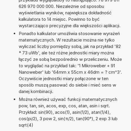
626 970 000 000. Niezależnie od sposobu
wyświetlania wyników, największa dokładność
kalkulatora to 14 miejsc. Powinno to być
wystarczająco precyzyjne dla większości aplikacji.
Ponadto kalkulator umożliwia stosowanie wyrażeń
matematycznych. W rezultacie można nie tylko
wyliczać liczby pomiędzy sobą, jak na przykład '82
* 73 uWb', ale też różne jednostki miary można
łączyć ze sobą bezpośrednio w przeliczeniu. Może
to wyglądać na przykład tak: '1 Mikroweber + 91
Nanoweber' lub '64mm x 55cm x 46dm = ? cm^3'.
Oczywiście jednostki miary połączone w ten
sposób muszą pasować do siebie i mieć sens w
danej kombinacji.
Można również używać funkcji matematycznych
pow, tan, sin, acos, exp, cos, atan, asin i sqrt.
Przykład: sin(90), acos(1), asin(1/2), atan(1/4),
cos(pi/2), 3 pow 2, sin(π/2), tan(90°), 2 exp 3 lub
sqrt(4)