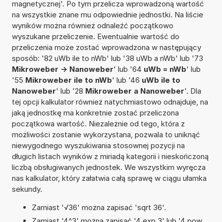
magnetycznej'. Po tym przelicza wprowadzoną wartość
na wszystkie znane mu odpowiednie jednostki. Na liście
wyników można również odnaleźć początkowo
wyszukane przeliczenie. Ewentualnie wartość do
przeliczenia może zostać wprowadzona w następujący
sposób: '82 uWb ile to nWb' lub '38 uWb a nWb' lub '73
Mikroweber -> Nanoweber
' lub '64
uWb = nWb
' lub
'55
Mikroweber ile to nWb
' lub '46
uWb ile to
Nanoweber
' lub '28
Mikroweber a Nanoweber
'. Dla
tej opcji kalkulator również natychmiastowo odnajduje, na
jaką jednostkę ma konkretnie zostać przeliczona
początkowa wartość. Niezależnie od tego, która z
możliwości zostanie wykorzystana, pozwala to uniknąć
niewygodnego wyszukiwania stosownej pozycji na
długich listach wyników z miriadą kategorii i nieskończoną
liczbą obsługiwanych jednostek. We wszystkim wyręcza
nas kalkulator, który załatwia całą sprawę w ciągu ułamka
sekundy.
Zamiast '√36' można zapisać 'sqrt 36'.
Zamiast '4^3' można zapisać '4 exp 3' lub '4 pow