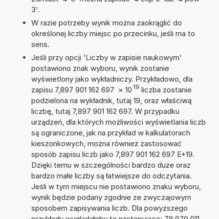
3'.
W razie potrzeby wynik można zaokrąglić do
określonej liczby miejsc po przecinku, jeśli ma to
sens.
Jeśli przy opcji 'Liczby w zapisie naukowym'
postawiono znak wyboru, wynik zostanie
wyświetlony jako wykładniczy. Przykładowo, dla
19
zapisu 7,897 901 162 697
×
10
liczba zostanie
podzielona na wykładnik, tutaj 19, oraz właściwą
liczbę, tutaj 7,897 901 162 697. W przypadku
urządzeń, dla których możliwości wyświetlania liczb
są ograniczone, jak na przykład w kalkulatorach
kieszonkowych, można również zastosować
sposób zapisu liczb jako 7,897 901 162 697 E+19.
Dzięki temu w szczególności bardzo duże oraz
bardzo małe liczby są łatwiejsze do odczytania.
Jeśli w tym miejscu nie postawiono znaku wyboru,
wynik będzie podany zgodnie ze zwyczajowym
sposobem zapisywania liczb. Dla powyższego
przykładu wyglądałoby to następująco: 78 979 011