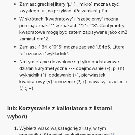
Zamiast greckiej litery 'µ' (= mikro) można użyć
zwykłego 'u', na przykład uPa zamiast µPa.
W skrótach 'kwadratowy' i 'sześcienny' można
pominąć znak '^' w znakach '^2' i '^3'. Centymetry
kwadratowe mogą być zatem zapisywane jako cm2
zamiast cm^2.
Zamiast '1,84 x 10^5' można zapisać 1,84e5. Litera
'e' oznacza 'wykładnik'.
Na tym etapie dozwolone są tylko podstawowe
działania arytmetyczne --- odejmowanie (-), pi (π),
wykładnik (^), dodawanie (+), pierwiastek
kwadratowy (√), mnożenie (*, x), nawiasy i dzielenie
(/, :, ÷)
lub: Korzystanie z kalkulatora z listami
wyboru
Wybierz właściwą kategorię z listy, w tym
przypadku '
Strumień indukcji magnetycznej
'.