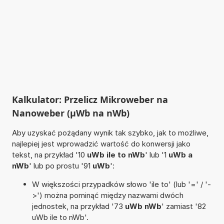
Kalkulator: Przelicz Mikroweber na
Nanoweber (µWb na nWb)
Aby uzyskać pożądany wynik tak szybko, jak to możliwe,
najlepiej jest wprowadzić wartość do konwersji jako
tekst, na przykład '10
uWb ile to nWb
' lub '1
uWb a
nWb
' lub po prostu '91
uWb
':
W większości przypadków słowo 'ile to' (lub '=' / '-
>') można pominąć między nazwami dwóch
jednostek, na przykład '73
uWb nWb
' zamiast '82
uWb ile to nWb'.